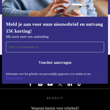
Informatie over het gebruik van persoonsgegevens vind je in ons
privacybeleid
.
Meld je aan voor onze nieuwsbrief en ontvang
Download de refurbed app
15€ korting!
Voor iOS en Android
Mis nooit meer een aanbieding
Voucher aanvragen
REFURBED NEDERLAND - RETHINK NEW.
Informatie over het gebruik van persoonlijke gegevens is te vinden in ons
VOLG ONS
Privacybeleid
BEDRIJF
Waarom kiezen voor refurbed?