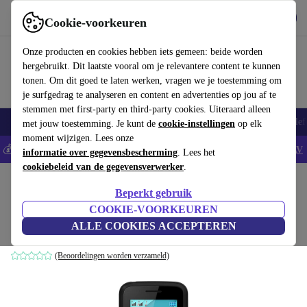
Download de app
Downloaden
Cookie-voorkeuren
Gebruik refurbed snel en eenvoudig
Onze producten en cookies hebben iets gemeen: beide worden
hergebruikt. Dit laatste vooral om je relevantere content te kunnen
tonen. Om dit goed te laten werken, vragen we je toestemming om
je surfgedrag te analyseren en content en advertenties op jou af te
stemmen met first-party en third-party cookies. Uiteraard alleen
Smartphones
Laptops
Tablets
Smartwatches
Accessoires
Koptelef
met jouw toestemming. Je kunt de
cookie-instellingen
op elk
moment wijzigen. Lees onze
💰Bespaar 5% EXTRA op alle iPhones - Code: IPHONEDEAL -
AV
informatie over gegevensbescherming
. Lees het
cookiebeleid van de gegevensverwerker
.
Home
Producten
Smartphones
Wiko Mobiele Telefoons
Beperkt gebruik
Wiko Lubi4
COOKIE-VOORKEUREN
ALLE COOKIES ACCEPTEREN
zwart
(Beoordelingen worden verzameld)