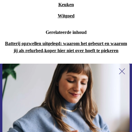
Keuken
Witgoed
Gerelateerde inhoud
Batterij opzwellen uitgelegd: waarom het gebeurt en waarom
jij als refurbed-koper hier niet over hoeft te piekeren
Meld je aan voor onze nieuwsbrief en
ontvang €15 korting!
Mis nooit meer een aanbieding.
Voucher aanvragen