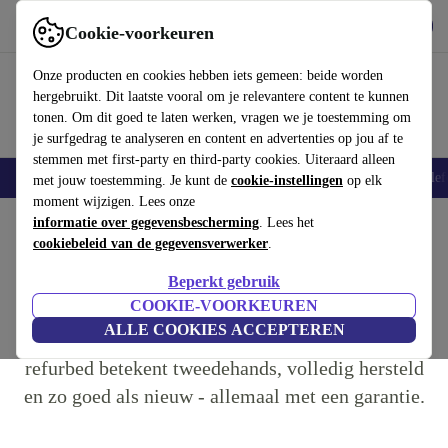
Download de app
Downloaden
Cookie-voorkeuren
Gebruik refurbed snel en eenvoudig
Onze producten en cookies hebben iets gemeen: beide worden
hergebruikt. Dit laatste vooral om je relevantere content te kunnen
tonen. Om dit goed te laten werken, vragen we je toestemming om
je surfgedrag te analyseren en content en advertenties op jou af te
stemmen met first-party en third-party cookies. Uiteraard alleen
Smartphones
Laptops
Tablets
Smartwatches
Accessoires
Koptelef
met jouw toestemming. Je kunt de
cookie-instellingen
op elk
moment wijzigen. Lees onze
Home
informatie over gegevensbescherming
Jouw voordelen
. Lees het
cookiebeleid van de gegevensverwerker
.
Het proces van refurbed
Duurzaamheid
Beperkt gebruik
Wat betekent 'Refurbed'?
COOKIE-VOORKEUREN
ALLE COOKIES ACCEPTEREN
refurbed betekent tweedehands, volledig hersteld
en zo goed als nieuw - allemaal met een garantie.