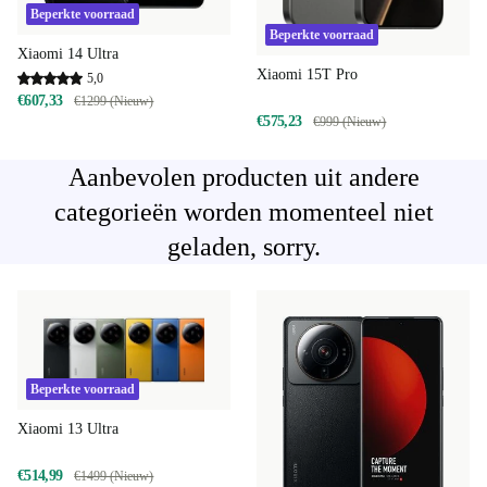
Beperkte voorraad
Beperkte voorraad
Xiaomi 14 Ultra
Xiaomi 15T Pro
5,0
€607,33
€1299 (Nieuw)
€575,23
€999 (Nieuw)
Aanbevolen producten uit andere
categorieën worden momenteel niet
geladen, sorry.
Beperkte voorraad
Xiaomi 13 Ultra
€514,99
€1499 (Nieuw)