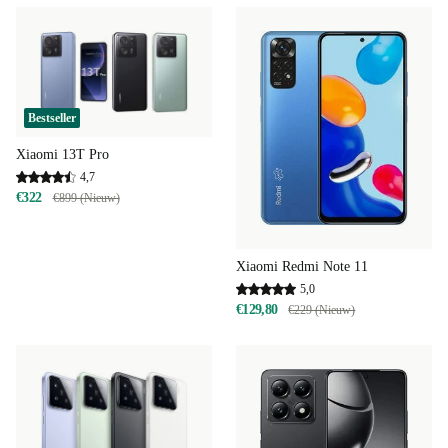
Bestseller
Xiaomi 13T Pro
4,7
€322
€899 (Nieuw)
Xiaomi Redmi Note 11
5,0
€129,80
€229 (Nieuw)