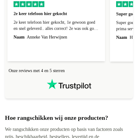
2e keer telefoon hier gekocht
Super goede
2e keer telefoon hier gekocht, 1e gewoon goed
Super goede 
en snel geleverd.. alles correct! 2e was ook goed
prima servic
geleverd en alles erbij, 1e week bij foto's liep er
Naam
Anneke Van Herwijnen
Naam
Hub 
een streep doorheen! Kon ik terug sturen nadat
ik contact heb gehad, was niet te repareren en ik
kreeg netjes een andere toegestuurd! Netjes
allemaal geregeld! Netjes altijd een correct
antwoord gekregen!
Onze reviews met 4 en 5 sterren
Hoe rangschikken wij onze producten?
We rangschikken onze producten op basis van factoren zoals
prijs, beschikbaarheid, bestsellers, levertijd en de