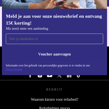
Meld je aan voor onze nieuwsbrief en ontvang
Download de refurbed app
15€ korting!
Voor iOS en Android
Mis nooit meer een aanbieding
Voucher aanvragen
REFURBED NEDERLAND - RETHINK NEW.
Informatie over het gebruik van persoonlijke gegevens is te vinden in ons
VOLG ONS
Privacybeleid
BEDRIJF
Waarom kiezen voor refurbed?
Refurbishing proces