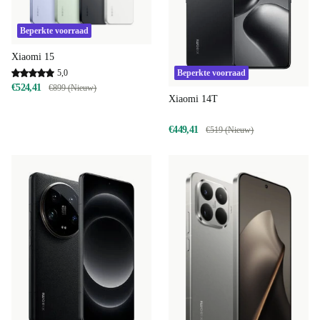
Beperkte voorraad
Xiaomi 15
5,0
Beperkte voorraad
€524,41
€899 (Nieuw)
Xiaomi 14T
€449,41
€519 (Nieuw)