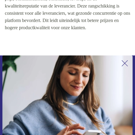
kwaliteitsreputatie van de leverancier. Deze rangschikking is
consistent voor alle leveranciers, wat gezonde concurrentie op ons
platform bevordert. Dit leidt uiteindelijk tot betere prijzen en
hogere productkwaliteit voor onze klanten.
Meld je aan voor onze nieuwsbrief en
ontvang €15 korting!
Mis nooit meer een aanbieding.
Voucher aanvragen
Informatie over het gebruik van persoonsgegevens vind je in ons
privacybeleid
.