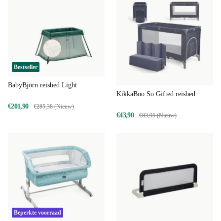
Bestseller
BabyBjörn reisbed Light
KikkaBoo So Gifted reisbed
€201,90
€285,38 (Nieuw)
€43,90
€83,95 (Nieuw)
Beperkte voorraad