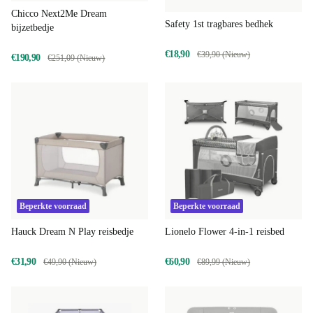
Chicco Next2Me Dream
Safety 1st tragbares bedhek
bijzetbedje
€18,90
€39,90 (Nieuw)
€190,90
€251,09 (Nieuw)
Beperkte voorraad
Beperkte voorraad
Hauck Dream N Play reisbedje
Lionelo Flower 4-in-1 reisbed
€31,90
€60,90
€49,90 (Nieuw)
€89,99 (Nieuw)