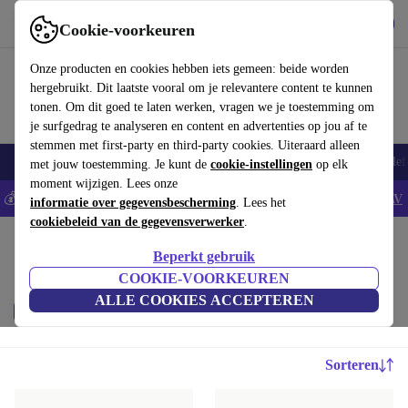
Download de app
Downloaden
Cookie-voorkeuren
Gebruik refurbed snel en eenvoudig
Onze producten en cookies hebben iets gemeen: beide worden
hergebruikt. Dit laatste vooral om je relevantere content te kunnen
tonen. Om dit goed te laten werken, vragen we je toestemming om
je surfgedrag te analyseren en content en advertenties op jou af te
stemmen met first-party en third-party cookies. Uiteraard alleen
Smartphones
Laptops
Tablets
Smartwatches
Accessoires
Koptelef
met jouw toestemming. Je kunt de
cookie-instellingen
op elk
moment wijzigen. Lees onze
💰Bespaar 5% EXTRA op alle iPhones - Code: IPHONEDEAL -
AV
informatie over gegevensbescherming
. Lees het
cookiebeleid van de gegevensverwerker
.
Home
Baby & kinderen
Beperkt gebruik
Kinderbedjes:
COOKIE-VOORKEUREN
ALLE COOKIES ACCEPTEREN
Prijs
Merk
Filteren
Sorteren