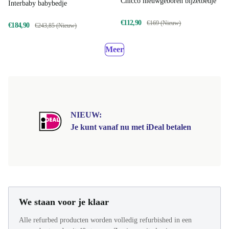
Chicco nieuwgeboren bijzetbedje
Interbaby babybedje
€112,90
€169 (Nieuw)
€184,90
€243,85 (Nieuw)
Meer
NIEUW:
Je kunt vanaf nu met iDeal betalen
We staan voor je klaar
Alle refurbed producten worden volledig refurbished in een