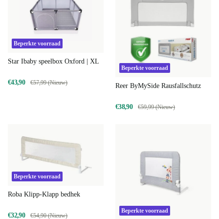
Beperkte voorraad
Star Ibaby speelbox Oxford | XL
Beperkte voorraad
€43,90
€57,99 (Nieuw)
Reer ByMySide Rausfallschutz
€38,90
€59,99 (Nieuw)
Beperkte voorraad
Roba Klipp-Klapp bedhek
Beperkte voorraad
€32,90
€54,90 (Nieuw)