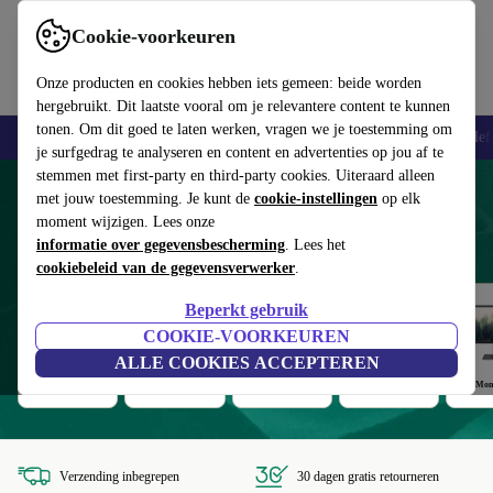
Cookie-voorkeuren
Onze producten en cookies hebben iets gemeen: beide worden
hergebruikt. Dit laatste vooral om je relevantere content te kunnen
tonen. Om dit goed te laten werken, vragen we je toestemming om
Smartphones
Laptops
Tablets
Smartwatches
Accessoires
Koptelef
je surfgedrag te analyseren en content en advertenties op jou af te
stemmen met first-party en third-party cookies. Uiteraard alleen
Refurbished producten met minstens 12
met jouw toestemming. Je kunt de
cookie-instellingen
op elk
moment wijzigen. Lees onze
maanden garantie
informatie over gegevensbescherming
. Lees het
cookiebeleid van de gegevensverwerker
.
Beperkt gebruik
COOKIE-VOORKEUREN
ALLE COOKIES ACCEPTEREN
Smartphones
Laptops
Tablets
Smartwatches
Mon
Verzending inbegrepen
30 dagen gratis retourneren