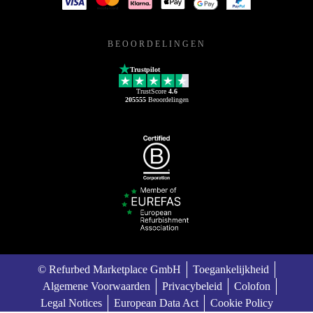
BEOORDELINGEN
Trustpilot
TrustScore
4.6
205555
Beoordelingen
© Refurbed Marketplace GmbH
Toegankelijkheid
Algemene Voorwaarden
Privacybeleid
Colofon