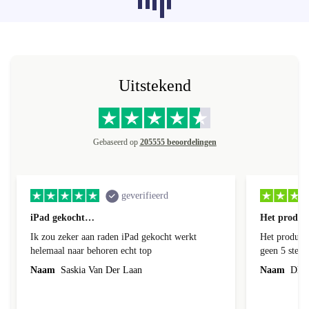
categorieën worden momenteel niet
geladen, sorry.
Uitstekend
Gebaseerd op
205555 beoordelingen
geverifieerd
iPad gekocht…
Het product
Ik zou zeker aan raden iPad gekocht werkt
Het product 
helemaal naar behoren echt top
geen 5 sterren geef is de onduidelijke
communicati
Naam
Saskia Van Der Laan
Naam
Dhr. 