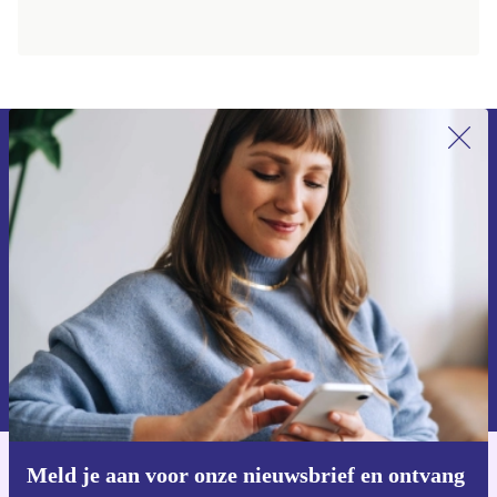
impactgegevens uit ons ISO 14040/44-gecertificeerd berekeningsmodel. Status
maart 2026.
Meld je aan voor onze nieuwsbrief en
ontvang €15 korting!
Mis nooit meer een aanbieding.
Voucher aanvragen
Informatie over het gebruik van persoonsgegevens vind je in ons
privacybeleid
.