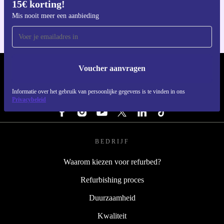
Meld je aan voor onze nieuwsbrief en ontvang
Download de refurbed app
15€ korting!
Voor iOS en Android
Mis nooit meer een aanbieding
Voucher aanvragen
REFURBED NEDERLAND - RETHINK NEW.
Informatie over het gebruik van persoonlijke gegevens is te vinden in ons
VOLG ONS
Privacybeleid
BEDRIJF
Waarom kiezen voor refurbed?
Refurbishing proces
Duurzaamheid