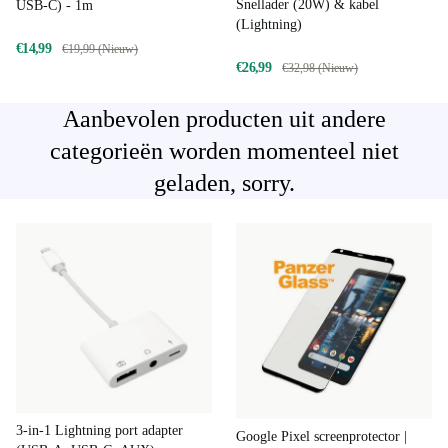
Snellader (20W) & kabel
USB-C) - 1m
(Lightning)
€14,99
€19,99 (Nieuw)
€26,99
€32,98 (Nieuw)
Aanbevolen producten uit andere
categorieën worden momenteel niet
geladen, sorry.
3-in-1 Lightning port adapter
Google Pixel screenprotector |