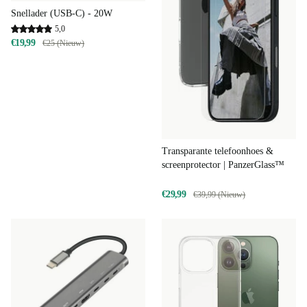
Snellader (USB-C) - 20W
5,0
€19,99
€25 (Nieuw)
Transparante telefoonhoes &
screenprotector | PanzerGlass™
€29,99
€39,99 (Nieuw)