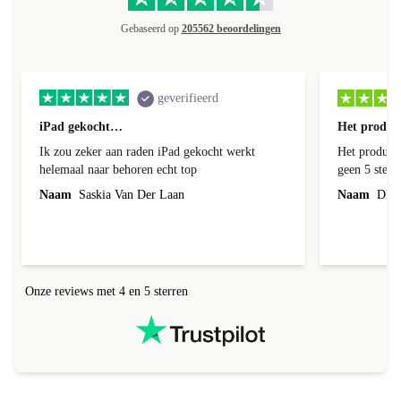
Gebaseerd op
205562 beoordelingen
geverifieerd
iPad gekocht…
Het product
Ik zou zeker aan raden iPad gekocht werkt
Het product 
helemaal naar behoren echt top
geen 5 sterren geef is de onduidelijke
communicati
Naam
Saskia Van Der Laan
Naam
Dhr. 
Onze reviews met 4 en 5 sterren