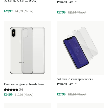
(USB-A, USB-C, AUX)
PanzerGlass™
€29,99
€49,99 (Nieuw)
€17,99
€26,95 (Nieuw)
Set van 2 screenprotectors |
PanzerGlass™
Duurzame gerecycleerde hoes
5,0
€27,99
€39,99 (Nieuw)
€14,99
€19,99 (Nieuw)