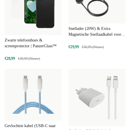
Snellader (20W) & Extra
Magnetische Snellaadkabel voor
Zwarte telefoonhoes &
Android Watch
screenprotector | PanzerGlass™
€29,99
€36,99 (Nieuw)
€28,99
€39,99 (Nieuw)
Gevlochten kabel (USB-C naar