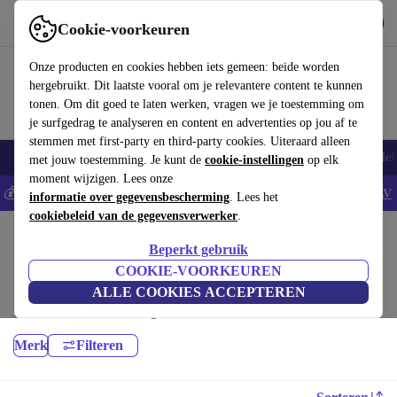
Download de app
Downloaden
Cookie-voorkeuren
Gebruik refurbed snel en eenvoudig
Onze producten en cookies hebben iets gemeen: beide worden
hergebruikt. Dit laatste vooral om je relevantere content te kunnen
tonen. Om dit goed te laten werken, vragen we je toestemming om
je surfgedrag te analyseren en content en advertenties op jou af te
stemmen met first-party en third-party cookies. Uiteraard alleen
Smartphones
Laptops
Tablets
Smartwatches
Accessoires
Koptelef
met jouw toestemming. Je kunt de
cookie-instellingen
op elk
moment wijzigen. Lees onze
💰Bespaar 5% EXTRA op alle iPhones - Code: IPHONEDEAL -
AV
informatie over gegevensbescherming
. Lees het
cookiebeleid van de gegevensverwerker
.
Home
Producten
Toebehoor
Beperkt gebruik
Smartphones accessoires:
COOKIE-VOORKEUREN
ALLE COOKIES ACCEPTEREN
Hoogwaardige en betaalbare Smartphones accessoires voor jouw apparaat
met minimaal 12 maanden garantie.
Merk
Filteren