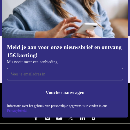
Voucher aanvragen
Informatie over het gebruik van persoonsgegevens vind je in ons
privacybeleid
.
Meld je aan voor onze nieuwsbrief en ontvang
Download de refurbed app
15€ korting!
Voor iOS en Android
Mis nooit meer een aanbieding
Voucher aanvragen
REFURBED NEDERLAND - RETHINK NEW.
Informatie over het gebruik van persoonlijke gegevens is te vinden in ons
VOLG ONS
Privacybeleid