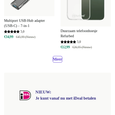
Multiport USB-Hub adapter
(USB-C) - 7-in-1
Duurzaam telefoonhoesje
5,0
Refurbed
€34,99
€45,99 (Nieuw)
5,0
€12,99
€26,95 (Nieuw)
Meer
NIEUW:
Je kunt vanaf nu met iDeal betalen