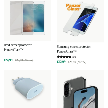
iPad screenprotector |
Samsung screenprotector |
PanzerGlass™
PanzerGlass™
5,0
€24,99
€29,99 (Nieuw)
€12,99
€26,95 (Nieuw)