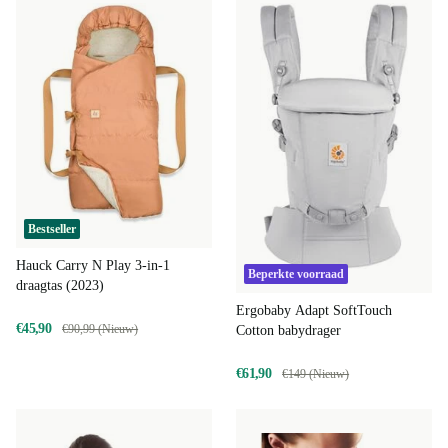
Bestseller
Hauck Carry N Play 3-in-1
Beperkte voorraad
draagtas (2023)
Ergobaby Adapt SoftTouch
€45,90
€90,99 (Nieuw)
Cotton babydrager
€61,90
€149 (Nieuw)