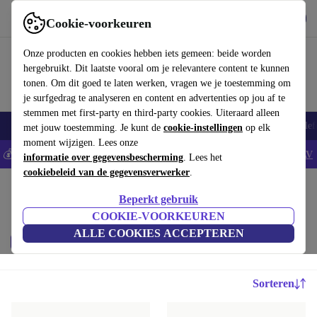
Download de app
Downloaden
Cookie-voorkeuren
Gebruik refurbed snel en eenvoudig
Onze producten en cookies hebben iets gemeen: beide worden
hergebruikt. Dit laatste vooral om je relevantere content te kunnen
tonen. Om dit goed te laten werken, vragen we je toestemming om
je surfgedrag te analyseren en content en advertenties op jou af te
stemmen met first-party en third-party cookies. Uiteraard alleen
Smartphones
Laptops
Tablets
Smartwatches
Accessoires
Koptelef
met jouw toestemming. Je kunt de
cookie-instellingen
op elk
moment wijzigen. Lees onze
💰Bespaar 5% EXTRA op alle iPhones - Code: IPHONEDEAL -
AV
informatie over gegevensbescherming
. Lees het
cookiebeleid van de gegevensverwerker
.
Home
Baby & kinderen
Beperkt gebruik
Reiswiegen & accessoires:
COOKIE-VOORKEUREN
ALLE COOKIES ACCEPTEREN
Merk
Filteren
Sorteren