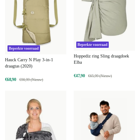
Beperkte voorraad
Beperkte voorraad
Hoppediz ring Sling draagdoek
Hauck Carry N Play 3-in-1
Elba
draagtas (2020)
€47,90
€65,99 (Nieuw)
€68,90
€90,99 (Nieuw)