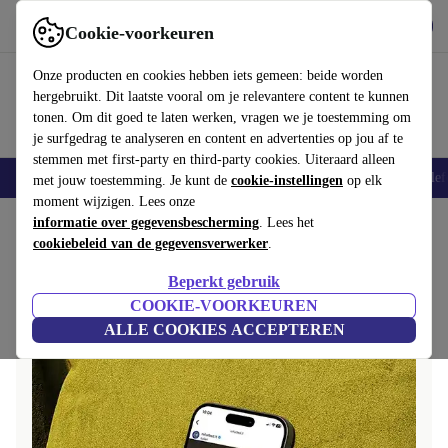
Download de app
Downloaden
Cookie-voorkeuren
Gebruik refurbed snel en eenvoudig
Onze producten en cookies hebben iets gemeen: beide worden
hergebruikt. Dit laatste vooral om je relevantere content te kunnen
tonen. Om dit goed te laten werken, vragen we je toestemming om
je surfgedrag te analyseren en content en advertenties op jou af te
stemmen met first-party en third-party cookies. Uiteraard alleen
Smartphones
Laptops
Tablets
Smartwatches
Accessoires
Koptelef
met jouw toestemming. Je kunt de
cookie-instellingen
op elk
moment wijzigen. Lees onze
Home
informatie over gegevensbescherming
. Lees het
cookiebeleid van de gegevensverwerker
.
Beperkt gebruik
COOKIE-VOORKEUREN
ALLE COOKIES ACCEPTEREN