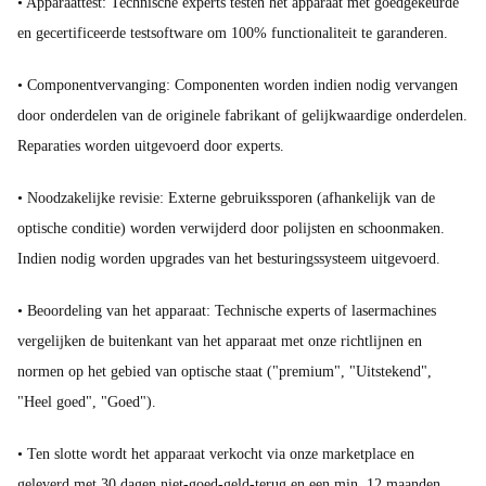
• Apparaattest: Technische experts testen het apparaat met goedgekeurde
en gecertificeerde testsoftware om 100% functionaliteit te garanderen.
• Componentvervanging: Componenten worden indien nodig vervangen
door onderdelen van de originele fabrikant of gelijkwaardige onderdelen.
Reparaties worden uitgevoerd door experts.
• Noodzakelijke revisie: Externe gebruikssporen (afhankelijk van de
optische conditie) worden verwijderd door polijsten en schoonmaken.
Indien nodig worden upgrades van het besturingssysteem uitgevoerd.
• Beoordeling van het apparaat: Technische experts of lasermachines
vergelijken de buitenkant van het apparaat met onze richtlijnen en
normen op het gebied van optische staat ("premium", "Uitstekend",
"Heel goed", "Goed").
• Ten slotte wordt het apparaat verkocht via onze marketplace en
geleverd met 30 dagen niet-goed-geld-terug en een min. 12 maanden