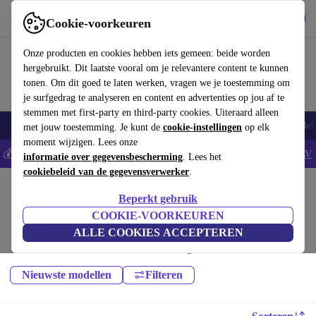
Download de app
Downloaden
Cookie-voorkeuren
Gebruik refurbed snel en eenvoudig
Onze producten en cookies hebben iets gemeen: beide worden
hergebruikt. Dit laatste vooral om je relevantere content te kunnen
tonen. Om dit goed te laten werken, vragen we je toestemming om
je surfgedrag te analyseren en content en advertenties op jou af te
stemmen met first-party en third-party cookies. Uiteraard alleen
Smartphones
Laptops
Tablets
Smartwatches
Accessoires
Koptelef
met jouw toestemming. Je kunt de
cookie-instellingen
op elk
moment wijzigen. Lees onze
💰Bespaar 5% EXTRA op alle iPhones - Code: IPHONEDEAL -
AV
informatie over gegevensbescherming
. Lees het
cookiebeleid van de gegevensverwerker
.
Home
Producten
Tablets
Beperkt gebruik
HP Tablets:
COOKIE-VOORKEUREN
ALLE COOKIES ACCEPTEREN
Hoogwaardige refurbished HP Tablets voor een geweldige prijs. Jouw
duurzame keuze met minimaal 12 maanden garantie.
Nieuwste modellen
Filteren