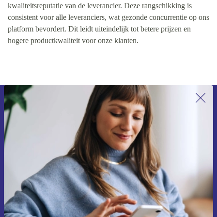
kwaliteitsreputatie van de leverancier. Deze rangschikking is
consistent voor alle leveranciers, wat gezonde concurrentie op ons
platform bevordert. Dit leidt uiteindelijk tot betere prijzen en
hogere productkwaliteit voor onze klanten.
Meld je aan voor onze nieuwsbrief en
ontvang €15 korting!
Mis nooit meer een aanbieding.
Voucher aanvragen
Informatie over het gebruik van persoonsgegevens vind je in ons
privacybeleid
.