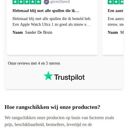
geverifieerd
Helemaal blij met alle spullen die ik…
Een aanrad
Helemaal blij met alle spullen die ik besteld heb.
Een aanrader
Een Apple Watch Ultra 1 zo goed als nieuw en
nieuw, snell
dat is ie ook echt. Batterij helemaal in orde en
Naam
Sander De Bruin
Naam
Mirei
de behuizing had een klein krasje maarja daar
bespaar ik wel ruim 300euro op met een nieuw
exemplaar en wie zie dat nou, ik niet hoor. En
met de AirPods Pro 2 ook helemaal happy.
Werken perfect en je zou ze bijna niet kunnen
Onze reviews met 4 en 5 sterren
onderscheiden van een gloednieuwe uit de
verpakking. Ik kom graag terug bij jullie voor
andere gadgets eerst maar weer even sparen. Ik
raad het iedereen aan. Nogmaals top geregeld bij
refurbed. Vriendelijke groet Sander
Hoe rangschikken wij onze producten?
We rangschikken onze producten op basis van factoren zoals
prijs, beschikbaarheid, bestsellers, levertijd en de