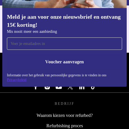
Meld je aan voor onze nieuwsbrief en ontvang
Download de refurbed app
15€ korting!
Voor iOS en Android
Mis nooit meer een aanbieding
Voucher aanvragen
REFURBED NEDERLAND - RETHINK NEW.
Informatie over het gebruik van persoonlijke gegevens is te vinden in ons
VOLG ONS
Privacybeleid
BEDRIJF
Waarom kiezen voor refurbed?
Refurbishing proces