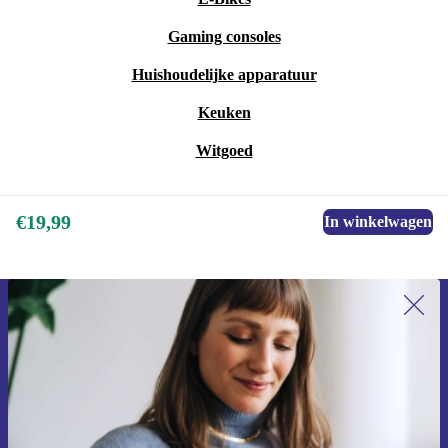
Gaming consoles
Huishoudelijke apparatuur
Keuken
Witgoed
€19,99
In winkelwagen
Meld je aan voor onze nieuwsbrief en
ontvang €15 korting!
Mis nooit meer een aanbieding.