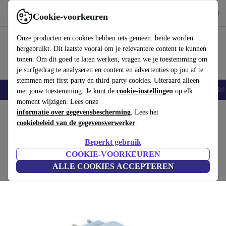
Download de app
Downloaden
Cookie-voorkeuren
Gebruik refurbed snel en eenvoudig
Onze producten en cookies hebben iets gemeen: beide worden
hergebruikt. Dit laatste vooral om je relevantere content te kunnen
tonen. Om dit goed te laten werken, vragen we je toestemming om
je surfgedrag te analyseren en content en advertenties op jou af te
stemmen met first-party en third-party cookies. Uiteraard alleen
Smartphones
Laptops
Tablets
Smartwatches
Accessoires
Koptelef
met jouw toestemming. Je kunt de
cookie-instellingen
op elk
moment wijzigen. Lees onze
Home
informatie over gegevensbescherming
Producten
Toebehoor
Opladers en laadkabels
. Lees het
cookiebeleid van de gegevensverwerker
.
Snellader (USB-C) - 20W
Beperkt gebruik
€19
,99
wit
COOKIE-VOORKEUREN
ALLE COOKIES ACCEPTEREN
(9 beoordelingen)