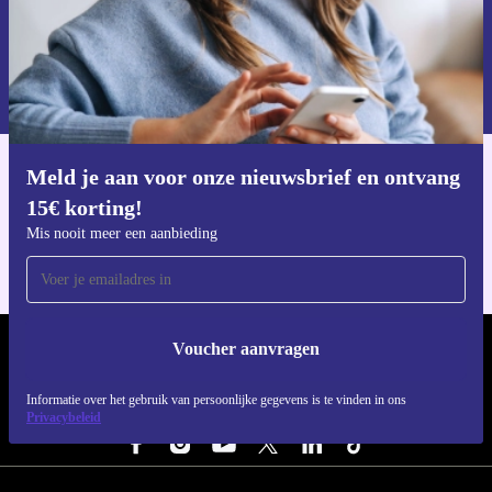
Voucher aanvragen
Informatie over het gebruik van persoonsgegevens vind je in ons
privacybeleid
.
Meld je aan voor onze nieuwsbrief en ontvang
Download de refurbed app
15€ korting!
Voor iOS en Android
Mis nooit meer een aanbieding
Voucher aanvragen
REFURBED NEDERLAND - RETHINK NEW.
Informatie over het gebruik van persoonlijke gegevens is te vinden in ons
VOLG ONS
Privacybeleid