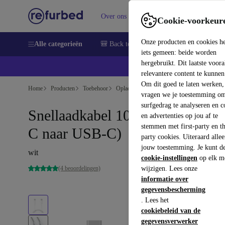
Over ons
Verkopen
Support
Cookie-voorkeur
Onze producten en cookies h
Alle categorieën
🎒 Back to school
Smartphones
Lapto
iets gemeen: beide worden
hergebruikt. Dit laatste voor
relevantere content te kunnen
Om dit goed te laten werken,
Home
Producten
Toebehoor
Opladers en laadkabels
vragen we je toestemming om
surfgedrag te analyseren en c
Snellaadkabel 100W, 2m (USB-
en advertenties op jou af te
stemmen met first-party en th
C naar USB-C)
party cookies. Uiteraard alle
jouw toestemming. Je kunt d
wit
cookie-instellingen
op elk m
(4 beoordelingen)
wijzigen. Lees onze
informatie over
gegevensbescherming
. Lees het
cookiebeleid van de
gegevensverwerker