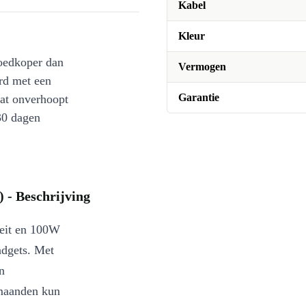
Kabel
Kleur
oedkoper dan
Vermogen
rd met een
Garantie
at onverhoopt
30 dagen
 - Beschrijving
eit en 100W
adgets. Met
n
 maanden kun