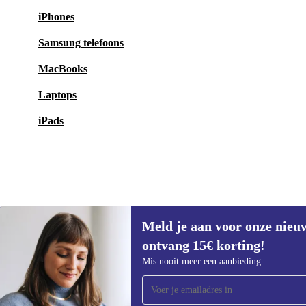
iPhones
Samsung telefoons
MacBooks
Laptops
iPads
Meld je aan voor onze nieu
€14,99
ontvang 15€ korting!
Meld je aan voor onze nieuwsbrief en
Mis nooit meer een aanbieding
ontvang €15 korting!
Mis nooit meer een aanbieding.