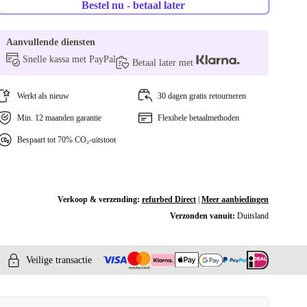
Bestel nu - betaal later
Aanvullende diensten
Snelle kassa met PayPal
Betaal later met
Werkt als nieuw
30 dagen gratis retourneren
Min. 12 maanden garantie
Flexibele betaalmethoden
Bespaart tot 70% CO₂-uitstoot
Verkoop & verzending:
refurbed Direct
|
Meer aanbiedingen
Verzonden vanuit:
Duitsland
Veilige transactie