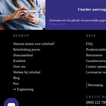
Voucher aanvrag
REFURBED NEDERLAND - RETHINK NEW.
Informatie over het gebruik van persoonlijke gegev
Privacybeleid
BEDRIJF
HELP
Waarom kiezen voor refurbed?
FAQ
Refurbishing proces
Productconditi
Duurzaamheid
Retourneren
Kwaliteit
Garantievoorw
Over ons
Contact opne
Werken bij refurbed
Leverancier w
Blog
Pers
Herroeping
↪ Engineering
GRATIS H
0800 222 78