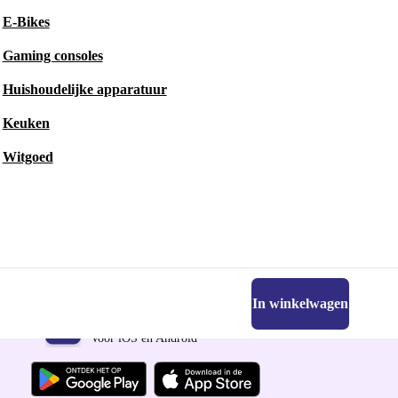
E-Bikes
Gaming consoles
Huishoudelijke apparatuur
Keuken
Witgoed
In winkelwagen
Download de refurbed app
Voor iOS en Android