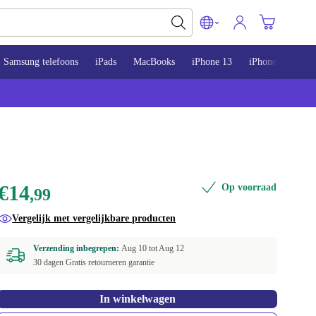
Samsung telefoons
iPads
MacBooks
iPhone 13
iPhone 14
iP
€14
Op voorraad
,99
Vergelijk met vergelijkbare producten
Verzending inbegrepen:
Aug 10 tot
Aug 12
30 dagen Gratis retourneren garantie
In winkelwagen