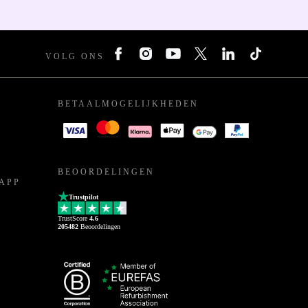
VOLG ONS
BETAALMOGELIJKHEDEN
BEOORDELINGEN
APP
Trustpilot
TrustScore
4.6
205482
Beoordelingen