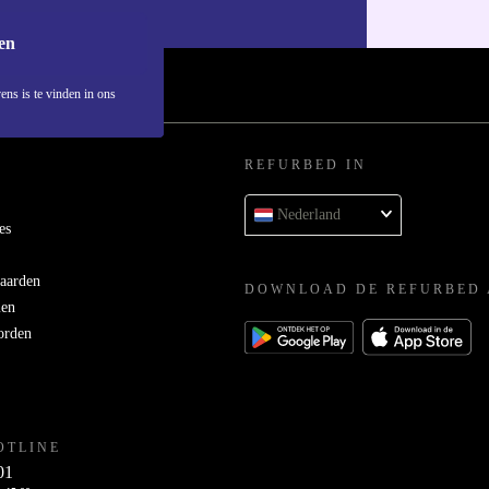
ons
privacybeleid
.
en
ens is te vinden in ons
REFURBED IN
Nederland
es
aarden
DOWNLOAD DE REFURBED 
men
orden
OTLINE
01