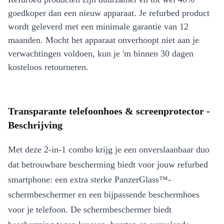
Samsung Galaxy S8
+€1
goedkoper dan een nieuw apparaat. Je refurbed product
wordt geleverd met een minimale garantie van 12
Samsung Galaxy S9
+€1
maanden. Mocht het apparaat onverhoopt niet aan je
verwachtingen voldoen, kun je 'm binnen 30 dagen
Samsung Galaxy Xcover 5
+€2
kosteloos retourneren.
iPhone 11
+€1
iPhone 11 Pro
+€1
Transparante telefoonhoes & screenprotector -
iPhone 11 Pro Max
Beschrijving
+€1
iPhone 12 Pro Max
+€1
Met deze 2-in-1 combo krijg je een onverslaanbaar duo
dat betrouwbare bescherming biedt voor jouw refurbed
iPhone 12/12 Pro
+€1
smartphone: een extra sterke PanzerGlass™-
iPhone 13 Pro
+€1
schermbeschermer en een bijpassende beschermhoes
voor je telefoon. De schermbeschermer biedt
iPhone 13/14
+€1