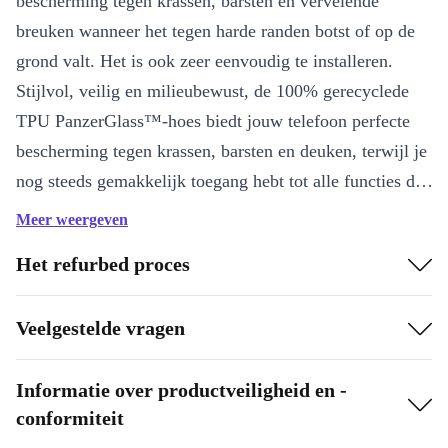
bescherming tegen krassen, barsten en vervelende
iPhone 14 Plus
+€7
breuken wanneer het tegen harde randen botst of op de
grond valt. Het is ook zeer eenvoudig te installeren.
iPhone 14 Pro Max
+€7
Stijlvol, veilig en milieubewust, de 100% gerecyclede
iPhone 15
+€7
TPU PanzerGlass™-hoes biedt jouw telefoon perfecte
bescherming tegen krassen, barsten en deuken, terwijl je
iPhone 15 Plus
+€7
nog steeds gemakkelijk toegang hebt tot alle functies die
iPhone 16e
+€5
je nodig hebt.
Meer weergeven
iPhone Air
+€5
Het refurbed proces
iPhone X/Xs
+€1
Veelgestelde vragen
Informatie over productveiligheid en -
conformiteit