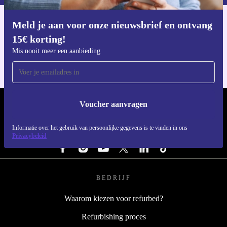
Meld je aan voor onze nieuwsbrief en ontvang
Download de refurbed app
15€ korting!
Voor iOS en Android
Mis nooit meer een aanbieding
Voucher aanvragen
REFURBED NEDERLAND - RETHINK NEW.
Informatie over het gebruik van persoonlijke gegevens is te vinden in ons
VOLG ONS
Privacybeleid
BEDRIJF
Waarom kiezen voor refurbed?
Refurbishing proces