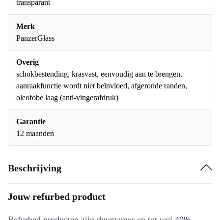
transparant
Samsung Galaxy S23
+€1
Merk
Samsung Galaxy S23 Ultra
+€1
PanzerGlass
Samsung Galaxy S23+
+€1
Overig
schokbestending, krasvast, eenvoudig aan te brengen,
Samsung Galaxy S24
+€1
aanraakfunctie wordt niet beïnvloed, afgeronde randen,
oleofobe laag (anti-vingerafdruk)
Samsung Galaxy S24 FE
+€1
Samsung Galaxy S24 Ultra
+€1
Garantie
12 maanden
Samsung Galaxy S24+
+€5
Samsung Galaxy S25
+€1
Beschrijving
Samsung Galaxy S25 Ultra
+€1
Jouw refurbed product
Samsung Galaxy S25+
+€5
Refurbed producten zijn duurzamer en tot wel 40%