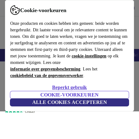
Download de app
Downloaden
Cookie-voorkeuren
Gebruik refurbed snel en eenvoudig
Onze producten en cookies hebben iets gemeen: beide worden
hergebruikt. Dit laatste vooral om je relevantere content te kunnen
tonen. Om dit goed te laten werken, vragen we je toestemming om
je surfgedrag te analyseren en content en advertenties op jou af te
stemmen met first-party en third-party cookies. Uiteraard alleen
Smartphones
Laptops
Tablets
Smartwatches
Accessoires
Koptelef
met jouw toestemming. Je kunt de
cookie-instellingen
op elk
moment wijzigen. Lees onze
Home
informatie over gegevensbescherming
Producten
Toebehoor
Smartphones accessoires
. Lees het
Bundels
cookiebeleid van de gegevensverwerker
.
Transparante telefoonhoes &
Beperkt gebruik
screenprotector | PanzerGlass™
€27
,99
COOKIE-VOORKEUREN
Google Pixel 9/9Pro
ALLE COOKIES ACCEPTEREN
(4,6/5)