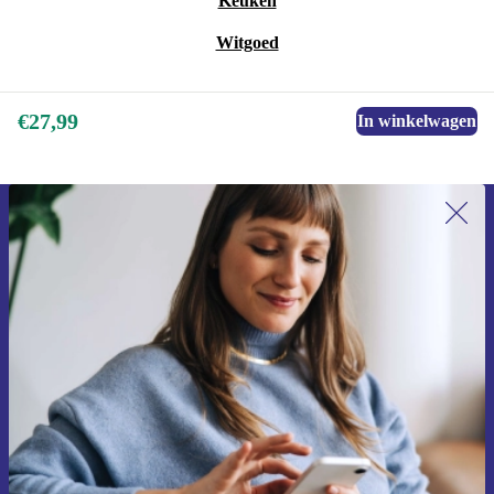
Keuken
Witgoed
€27,99
In winkelwagen
Meld je aan voor onze nieuwsbrief en
ontvang €15 korting!
Mis nooit meer een aanbieding.
Voucher aanvragen
Informatie over het gebruik van persoonsgegevens vind je in ons
privacybeleid
.