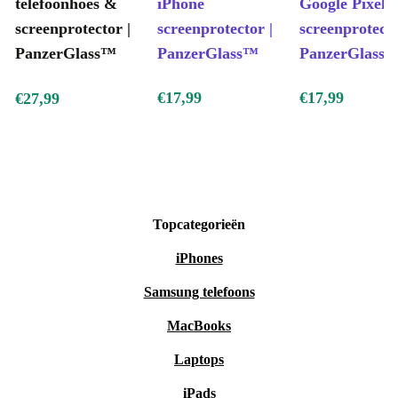
telefoonhoes &
iPhone
Google Pixel
screenprotector |
screenprotector |
screenprotecto
PanzerGlass™
PanzerGlass™
PanzerGlass
€17,99
€17,99
€27,99
Topcategorieën
iPhones
Samsung telefoons
MacBooks
Laptops
iPads