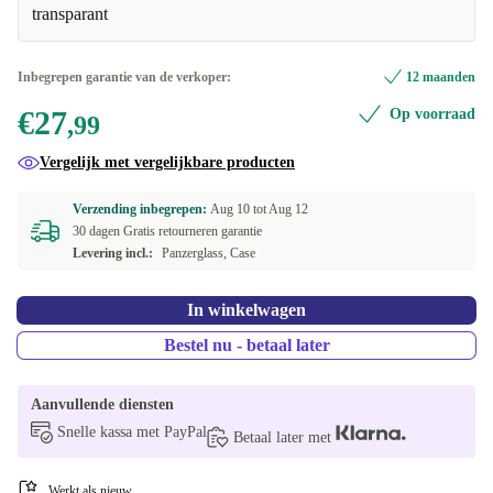
transparant
Google Pixel 6
+€1
Google Pixel 7
+€1
Inbegrepen garantie van de verkoper:
12 maanden
€27
Op voorraad
Google Pixel 7 Pro
+€1
,99
Vergelijk met vergelijkbare producten
Google Pixel 7a
+€1
Verzending inbegrepen:
Aug 10 tot
Aug 12
Google Pixel 8 Pro
+€1
30 dagen Gratis retourneren garantie
Levering incl.:
Panzerglass, Case
Google Pixel 8a
+€1
In winkelwagen
Google Pixel 9 Pro XL
Bestel nu - betaal later
Google Pixel 9/9Pro
Aanvullende diensten
Samsung Galaxy A15
+€1
Snelle kassa met PayPal
Betaal later met
Samsung Galaxy A34
+€1
Werkt als nieuw