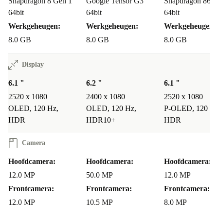
Snapdragon 8 Gen 1
Google Tensor G3
Snapdragon 865
toegankelijkheidsopties waarderen die een naadloze
64bit
64bit
64bit
gebruikerservaring garanderen.
Werkgeheugen:
Werkgeheugen:
Werkgeheugen:
Ervaren gebruikers kunnen een duurzamere keuze maken met een
8.0 GB
8.0 GB
8.0 GB
refurbished apparaat door e-afval te verminderen zonder in te
leveren op prestaties of stijl.
Display
Maak de refurbed Sony Xperia 5 IV uw eerste keuze
6.1 "
6.2 "
6.1 "
voor grenzeloze avonturen. Ervaar de perfecte mix van
2520 x 1080
2400 x 1080
2520 x 1080
OLED, 120 Hz,
OLED, 120 Hz,
P-OLED, 120 Hz
prestaties, stijl en verbeterde duurzaamheid in een
HDR
HDR10+
HDR
opmerkelijk, refurbished apparaat. Upgrade naar de
refurbished Sony Xperia 5 IV en ontdek een wereld van
Camera
mogelijkheden.
Hoofdcamera:
Hoofdcamera:
Hoofdcamera:
12.0 MP
50.0 MP
12.0 MP
Frontcamera:
Frontcamera:
Frontcamera:
12.0 MP
10.5 MP
8.0 MP