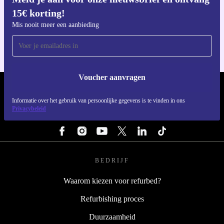
15€ korting!
Download de refurbed app
Voor iOS en Android
Mis nooit meer een aanbieding
Voucher aanvragen
REFURBED NEDERLAND - RETHINK NEW.
Informatie over het gebruik van persoonlijke gegevens is te vinden in ons
Privacybeleid
VOLG ONS
BEDRIJF
Waarom kiezen voor refurbed?
Refurbishing proces
Duurzaamheid