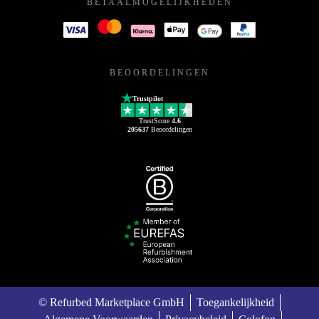
BETAALMOGELIJKHEDEN
BEOORDELINGEN
Trustpilot
TrustScore
4.6
205637
Beoordelingen
© Refurbed Marketplace GmbH
Toegankelijkheid