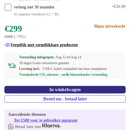
+€26,99
verleng met 30 maanden
42 maanden verzekerd (12 + 30)
€299
Bijna uitverkocht
€999
(-70%)
Vergelijk met vergelijkbare producten
Verzending inbegrepen:
Aug 12 tot
Aug 14
30 dagen Gratis retourneren garantie
Levering incl.:
USB-C-kabel compatibel met deze smartphone
Verminderde CO₂-uitstoot - snelle binnenlandse verzending
In winkelwagen
Bestel nu - betaal later
Aanvullende diensten
Tot €500 voor je gebruikte apparaat
Betaal later met