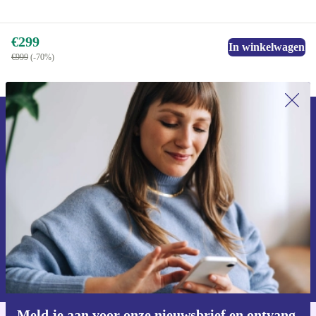
€299
In winkelwagen
€999
(-70%)
Meld je aan voor onze nieuwsbrief en
ontvang €15 korting!
Mis nooit meer een aanbieding.
Voucher aanvragen
Informatie over het gebruik van persoonsgegevens vind je in ons
privacybeleid
.
Meld je aan voor onze nieuwsbrief en ontvang