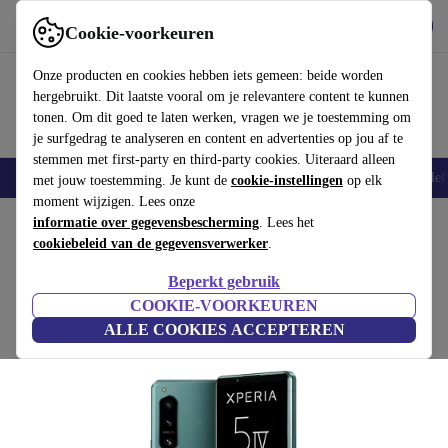
Download de app
Downloaden
Cookie-voorkeuren
Gebruik refurbed snel en eenvoudig
Onze producten en cookies hebben iets gemeen: beide worden
hergebruikt. Dit laatste vooral om je relevantere content te kunnen
tonen. Om dit goed te laten werken, vragen we je toestemming om
je surfgedrag te analyseren en content en advertenties op jou af te
stemmen met first-party en third-party cookies. Uiteraard alleen
Smartphones
Laptops
Tablets
Smartwatches
Accessoires
Koptelef
met jouw toestemming. Je kunt de
cookie-instellingen
op elk
moment wijzigen. Lees onze
Home
informatie over gegevensbescherming
Producten
Smartphones
Sony Mobiele Telefoons
. Lees het
cookiebeleid van de gegevensverwerker
.
Sony Xperia 5 IV
Beperkt gebruik
€299
8 GB | 128 GB | Single-SIM | groen
COOKIE-VOORKEUREN
€999
ALLE COOKIES ACCEPTEREN
(4,5/5)