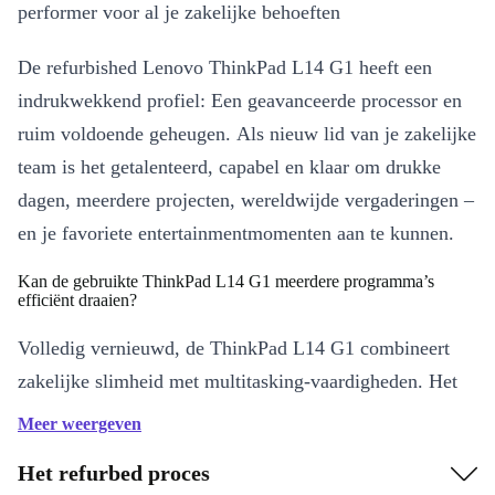
performer voor al je zakelijke behoeften
De refurbished Lenovo ThinkPad L14 G1 heeft een
indrukwekkend profiel: Een geavanceerde processor en
ruim voldoende geheugen. Als nieuw lid van je zakelijke
team is het getalenteerd, capabel en klaar om drukke
dagen, meerdere projecten, wereldwijde vergaderingen –
en je favoriete entertainmentmomenten aan te kunnen.
Kan de gebruikte ThinkPad L14 G1 meerdere programma’s
efficiënt draaien?
Volledig vernieuwd, de ThinkPad L14 G1 combineert
zakelijke slimheid met multitasking-vaardigheden. Het
wordt geleverd met een krachtige processor en een
Meer weergeven
goede hoeveelheid responsief geheugen, klaar om te
Het refurbed proces
werken. Wissel moeiteloos tussen databeheer,