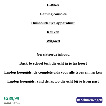
E-Bikes
Gaming consoles
Huishoudelijke apparatuur
Keuken
Witgoed
Gerelateerde inhoud
Back-to-school tech die écht in je tas hoort
Laptop koopgids: de complete gids voor alle types en merken
Laptop koopgids: vind de laptop die echt bij je leven past
€289,99
In winkelwagen
€1459
(-80%)