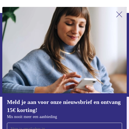
Meld je aan voor onze nieuwsbrief en
ontvang €15 korting!
Mis nooit meer een aanbieding.
Voucher aanvragen
Informatie over het gebruik van persoonsgegevens vind je in ons
privacybeleid
.
Meld je aan voor onze nieuwsbrief en ontvang
15€ korting!
Download de refurbed app
Voor iOS en Android
Mis nooit meer een aanbieding