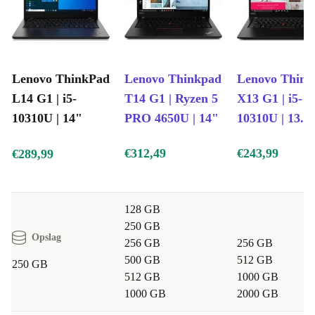
Lenovo ThinkPad
Lenovo Thinkpad
Lenovo Thin
L14 G1 | i5-
T14 G1 | Ryzen 5
X13 G1 | i5-
10310U | 14"
PRO 4650U | 14"
10310U | 13.3
€312,49
€243,99
€289,99
128 GB
250 GB
Opslag
256 GB
256 GB
500 GB
512 GB
250 GB
512 GB
1000 GB
1000 GB
2000 GB