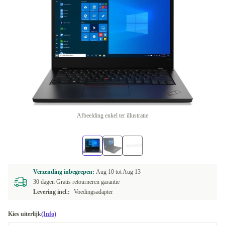
Afbeelding enkel ter illustratie
Verzending inbegrepen:
Aug 10 tot
Aug 13
30 dagen Gratis retourneren garantie
Levering incl.:
Voedingsadapter
Kies uiterlijk
(Info)