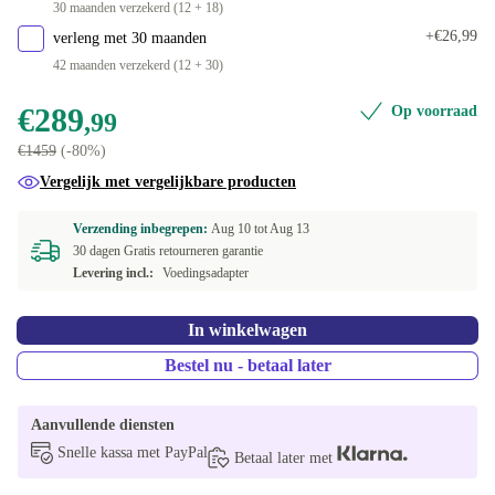
ES (Spaans)
-€29,99
30 maanden verzekerd (12 + 18)
+€26,99
verleng met 30 maanden
FR (Frans)
-€29,99
42 maanden verzekerd (12 + 30)
IT (Italiaans)
-€29,99
€289
Op voorraad
,99
€1459
(-80%)
ND (Noords)
-€29,99
Vergelijk met vergelijkbare producten
NL (Nederlands)
-€29,99
Verzending inbegrepen:
Aug 10 tot
Aug 13
30 dagen Gratis retourneren garantie
PL (Pools)
-€29,99
Levering incl.:
Voedingsadapter
SI (Sloveens)
-€29,99
In winkelwagen
Bestel nu - betaal later
Aanvullende diensten
Snelle kassa met PayPal
Betaal later met