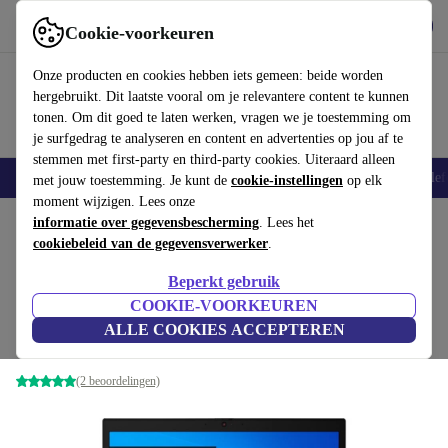
Download de app
Downloaden
Cookie-voorkeuren
Gebruik refurbed snel en eenvoudig
Onze producten en cookies hebben iets gemeen: beide worden
hergebruikt. Dit laatste vooral om je relevantere content te kunnen
tonen. Om dit goed te laten werken, vragen we je toestemming om
je surfgedrag te analyseren en content en advertenties op jou af te
stemmen met first-party en third-party cookies. Uiteraard alleen
Smartphones
Laptops
Tablets
Smartwatches
Accessoires
Koptelef
met jouw toestemming. Je kunt de
cookie-instellingen
op elk
moment wijzigen. Lees onze
Home
informatie over gegevensbescherming
Producten
Laptops
Lenovo Laptops
. Lees het
cookiebeleid van de gegevensverwerker
.
Lenovo ThinkPad L14 G1 | i5-
Beperkt gebruik
10310U | 14"
€289
,99
COOKIE-VOORKEUREN
€1459
8 GB | 250 GB SSD | Toetsenbordverlichting |
ALLE COOKIES ACCEPTEREN
zwart | Win 11 Pro | DE
(2 beoordelingen)