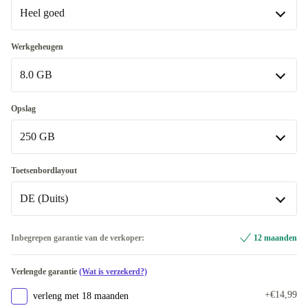
Heel goed
Heel goed
Werkgeheugen
8.0 GB
Uitstekend
+€89,01
8.0 GB
Opslag
Beschikbaar in andere configuraties
250 GB
16.0 GB
-€29,99
250 GB
Toetsenbordlayout
Beschikbaar in andere configuraties
DE (Duits)
256 GB
-€49,99
DE (Duits)
Inbegrepen garantie van de verkoper:
12 maanden
512 GB
+€20,01
Beschikbaar in andere configuraties
Verlengde garantie
(Wat is verzekerd?)
BE (Belgisch)
-€29,99
+€14,99
verleng met 18 maanden