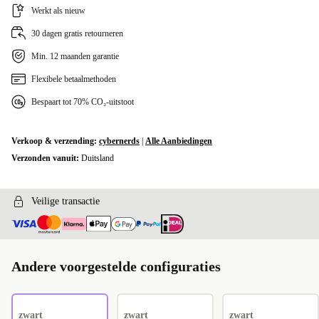
Werkt als nieuw
30 dagen gratis retourneren
Min. 12 maanden garantie
Flexibele betaalmethoden
Bespaart tot 70% CO₂-uitstoot
Verkoop & verzending:
cybernerds
|
Alle Aanbiedingen
Verzonden vanuit:
Duitsland
Veilige transactie
Andere voorgestelde configuraties
zwart
zwart
zwart