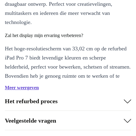
draagbaar ontwerp. Perfect voor creatievelingen,
multitaskers en iedereen die meer verwacht van
technologie.
Zal het display mijn ervaring verbeteren?
Het hoge-resolutiescherm van 33,02 cm op de refurbed
iPad Pro 7 biedt levendige kleuren en scherpe
helderheid, perfect voor bewerken, schetsen of streamen.
Bovendien heb je genoeg ruimte om te werken of te
ontspannen.
Meer weergeven
Hoe goed zijn de camera’s?
Het refurbed proces
De dubbele 12 MP-camera’s op de volledig vernieuwde
Veelgestelde vragen
iPad Pro 7 maken gedetailleerde foto’s en HD-video’s.
De frontcamera zorgt voor scherpe videogesprekken,