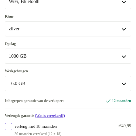
WiFi, Bluetooth
Premium
Als nieuw
+€201,75
WiFi, Bluetooth
Kleur
Beschikbaar in andere configuraties
zilver
WiFi, Bluetooth, Mobiele gegevens (5G)
+€69,76
zilver
Opslag
Beschikbaar in andere configuraties
1000 GB
zwart
-€31,25
1000 GB
Werkgeheugen
16.0 GB
2000 GB
+€141,66
Beschikbaar in andere configuraties
16.0 GB
Inbegrepen garantie van de verkoper:
12 maanden
256 GB
-€156,25
Beschikbaar in andere configuraties
Verlengde garantie
(Wat is verzekerd?)
512 GB
8.0 GB
-€156,25
-€28,25
+€49,99
verleng met 18 maanden
30 maanden verzekerd (12 + 18)