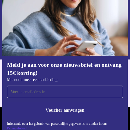
Mis nooit meer een aanbieding.
Voucher aanvragen
Informatie over het gebruik van persoonsgegevens vind je in ons
privacybeleid
.
Meld je aan voor onze nieuwsbrief en ontvang
15€ korting!
Download de refurbed app
Voor iOS en Android
Mis nooit meer een aanbieding
Voucher aanvragen
REFURBED NEDERLAND - RETHINK NEW.
Informatie over het gebruik van persoonlijke gegevens is te vinden in ons
Privacybeleid