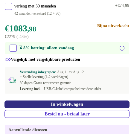
+€74,99
verleng met 30 maanden
42 maanden verzekerd (12 + 30)
€1083
Bijna uitverkocht
,98
€1178
€2279
(-48%)
,24
⌛ 8% korting: alleen vandaag
Vergelijk met vergelijkbare producten
Verzending inbegrepen:
Aug 11 tot
Aug 12
+ Snelle levering (1-2 werkdagen)
30 dagen Gratis retourneren garantie
Levering incl.:
USB-C-kabel compatibel met deze tablet
In winkelwagen
Bestel nu - betaal later
Aanvullende diensten