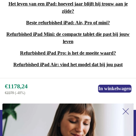
Het leven van een iPad: hoeveel jaar blijft hij trouw aan je
zijde?
Beste refurbished iPad: Air, Pro of mini?
Refurbished iPad Mini: de compacte tablet die past bij jouw
leven
Refurbished iPad Pro: is het de moeite waard?
Refurbished iPad Air: vind het model dat bij jou past
€1178,24
In winkelwagen
€2279
(-48%)
Meld je aan voor onze nieuwsbrief en
ontvang €15 korting!