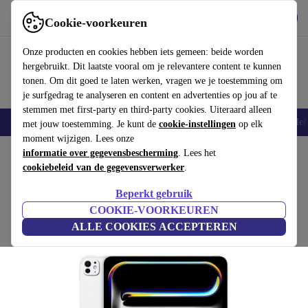
Download de app
Downloaden
Cookie-voorkeuren
Gebruik refurbed snel en eenvoudig
Onze producten en cookies hebben iets gemeen: beide worden
hergebruikt. Dit laatste vooral om je relevantere content te kunnen
tonen. Om dit goed te laten werken, vragen we je toestemming om
je surfgedrag te analyseren en content en advertenties op jou af te
stemmen met first-party en third-party cookies. Uiteraard alleen
Smartphones
Laptops
Tablets
Smartwatches
Accessoires
Koptelef
met jouw toestemming. Je kunt de
cookie-instellingen
op elk
moment wijzigen. Lees onze
Home
informatie over gegevensbescherming
Producten
Tablets
iPads
. Lees het
cookiebeleid van de gegevensverwerker
.
iPad Pro (2024) | 13-inch
Beperkt gebruik
€1178
,24
16 GB | 1 TB | zilver | Standaardglas
COOKIE-VOORKEUREN
€2279
ALLE COOKIES ACCEPTEREN
(4,9/5)