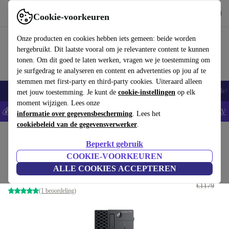
Download de app
Downloaden
Cookie-voorkeuren
Gebruik refurbed snel en eenvoudig
Onze producten en cookies hebben iets gemeen: beide worden
hergebruikt. Dit laatste vooral om je relevantere content te kunnen
tonen. Om dit goed te laten werken, vragen we je toestemming om
je surfgedrag te analyseren en content en advertenties op jou af te
stemmen met first-party en third-party cookies. Uiteraard alleen
Smartphones
Laptops
Tablets
Smartwatches
Accessoires
Koptelef
met jouw toestemming. Je kunt de
cookie-instellingen
op elk
moment wijzigen. Lees onze
💰Bespaar 5% EXTRA op alle iPhones - Code: IPHONEDEAL -
AV
informatie over gegevensbescherming
. Lees het
cookiebeleid van de gegevensverwerker
.
Home
Producten
Desktop pc's
Dell Desktops
Beperkt gebruik
Dell OptiPlex 7080 SFF
COOKIE-VOORKEUREN
ALLE COOKIES ACCEPTEREN
€527
i5-10500 | 16 GB | 256 GB SSD | Win 11 Pro
€1179
(1 beoordeling)