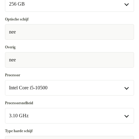
256 GB
256 GB
Optische schijf
nee
512 GB
+€122
1000 GB
+€202
Overig
Beschikbaar in andere configuraties
nee
128 GB
-€126,51
Processor
Intel Core i5-10500
Intel Core i5-10500
Processorsnelheid
Beschikbaar in andere configuraties
3.10 GHz
Intel Core i3-10100
-€106,51
3.10 GHz
Type harde schijf
Intel Core i7-10700