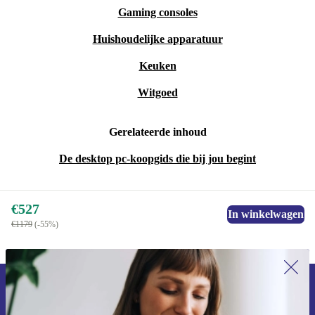
Gaming consoles
Huishoudelijke apparatuur
Keuken
Witgoed
Gerelateerde inhoud
De desktop pc-koopgids die bij jou begint
€527
In winkelwagen
€1179
(-55%)
Meld je aan voor onze nieuwsbrief en
ontvang €15 korting!