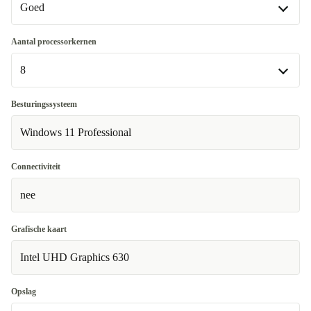
Goed
Goed
Aantal processorkernen
8
Heel goed
-€92,29
8
Besturingssysteem
Beschikbaar in andere configuraties
Windows 11 Professional
4
-€106,51
Connectiviteit
nee
Grafische kaart
Intel UHD Graphics 630
Opslag