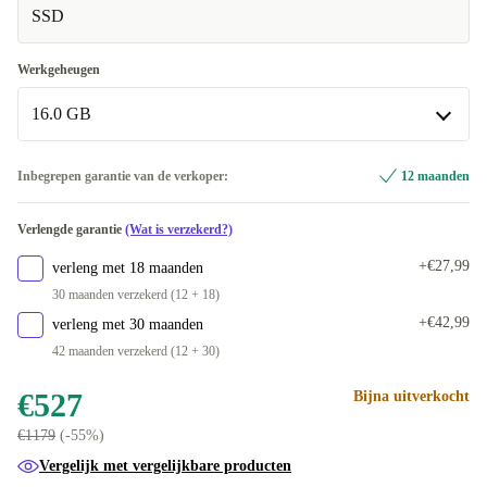
+€153
Beschikbaar in andere configuraties
SSD
2.90 GHz
+€153
Werkgeheugen
3.60 GHz
-€106,51
16.0 GB
8.0 GB
-€4
Inbegrepen garantie van de verkoper:
12 maanden
16.0 GB
Verlengde garantie
(Wat is verzekerd?)
32.0 GB
+€304
+€27,99
verleng met 18 maanden
30 maanden verzekerd (12 + 18)
64.0 GB
+€779
+€42,99
verleng met 30 maanden
42 maanden verzekerd (12 + 30)
€527
Bijna uitverkocht
€1179
(-55%)
Vergelijk met vergelijkbare producten