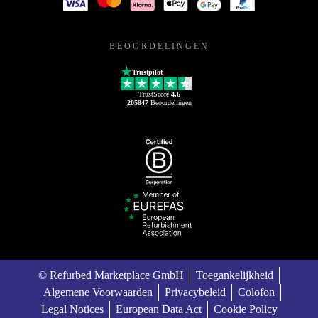
BEOORDELINGEN
Trustpilot
TrustScore
4.6
205847
Beoordelingen
© Refurbed Marketplace GmbH
Toegankelijkheid
Algemene Voorwaarden
Privacybeleid
Colofon
Legal Notices
European Data Act
Cookie Policy