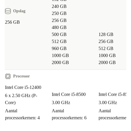
G3 met je behoeften mee.
240 GB
Opslag
250 GB
Hoe zit het met garantie en retourneren?
256 GB
256 GB
480 GB
Je ontvangt altijd minimaal
12 maanden garantie
en
500 GB
128 GB
profiteert van
30 dagen gratis retour
. Zo koop je
512 GB
256 GB
zorgeloos en profiteer je van maximale zekerheid.
960 GB
512 GB
1000 GB
1000 GB
Is deze desktop ook stil in gebruik?
2000 GB
2000 GB
Zeker. De ThinkCentre M70s G3 staat bekend om zijn
Processor
stille werking, ideaal voor geconcentreerd werken thuis
Intel Core i5-12400
of op kantoor.
Intel Core i5-8500
Intel Core i5-850
6 x 2.50 GHz (P-
Voor wie is de refurbished Lenovo ThinkCentre M70s G3 ideaal?
Core)
3.00 GHz
3.00 GHz
Wie zoekt naar een krachtige, efficiënte desktop voor dagelijks
Aantal
Aantal
Aantal
processorkernen: 4
processorkernen: 6
processorkernen:
gebruik
Wie waarde hecht aan duurzaamheid en het milieu