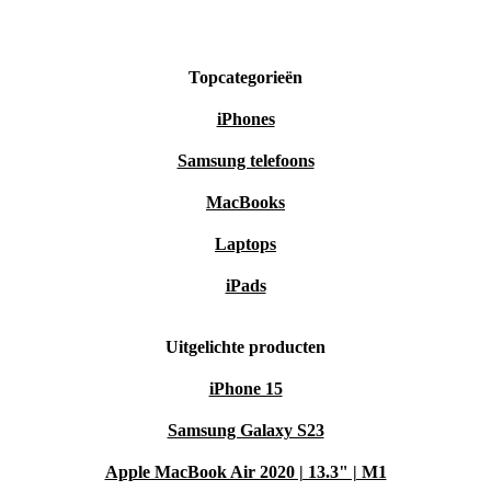
Wie flexibiliteit wil met diverse aansluitmogelijkheden
Maak vandaag nog de overstap naar een future-proof én
Topcategorieën
milieuvriendelijke desktop-ervaring met de refurbished
iPhones
Lenovo ThinkCentre M70s G3.
Samsung telefoons
MacBooks
Laptops
iPads
Uitgelichte producten
iPhone 15
Samsung Galaxy S23
Apple MacBook Air 2020 | 13.3" | M1