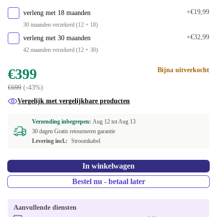
24.0 GB
+€288,98
+€19,99
verleng met 18 maanden
32.0 GB
+€329,25
30 maanden verzekerd (12 + 18)
+€32,99
verleng met 30 maanden
48.0 GB
+€409,75
42 maanden verzekerd (12 + 30)
64.0 GB
+€490,27
€399
Bijna uitverkocht
€699
(-43%)
Vergelijk met vergelijkbare producten
Verzending inbegrepen:
Aug 12 tot
Aug 13
30 dagen Gratis retourneren garantie
Levering incl.:
Stroomkabel
In winkelwagen
Bestel nu - betaal later
Aanvullende diensten