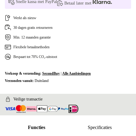
Snelle kassa met PayPal
Betaal later met
Werkt als nieuw
30 dagen gratis retourneren
Min. 12 maanden garantie
Flexibele betaalmethoden
Bespaart tot 70% CO₂-uitstoot
Verkoop & verzending:
SecondBuy
|
Alle Aanbiedingen
Verzonden vanuit:
Duitsland
Veilige transactie
Functies
Specificaties