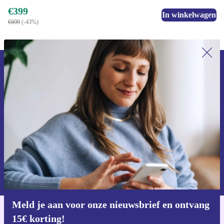
€399
In winkelwagen
€699
(-43%)
Meld je aan voor onze nieuwsbrief en
ontvang €15 korting!
Mis nooit meer een aanbieding.
Voucher aanvragen
Informatie over het gebruik van persoonsgegevens vind je in ons
privacybeleid
.
Meld je aan voor onze nieuwsbrief en ontvang
15€ korting!
Download de refurbed app