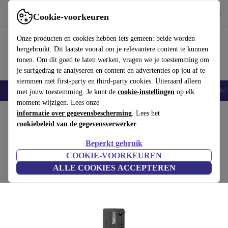
Download de app
Downloaden
Cookie-voorkeuren
Gebruik refurbed snel en eenvoudig
Onze producten en cookies hebben iets gemeen: beide worden
hergebruikt. Dit laatste vooral om je relevantere content te kunnen
tonen. Om dit goed te laten werken, vragen we je toestemming om
je surfgedrag te analyseren en content en advertenties op jou af te
stemmen met first-party en third-party cookies. Uiteraard alleen
Smartphones
Laptops
Tablets
Smartwatches
Accessoires
Koptelef
met jouw toestemming. Je kunt de
cookie-instellingen
op elk
moment wijzigen. Lees onze
Home
informatie over gegevensbescherming
Producten
Desktop pc's
Lenovo Desktops
. Lees het
cookiebeleid van de gegevensverwerker
.
Lenovo ThinkCentre M70s G3
Beperkt gebruik
€399
i5-12400 | 16 GB | 256 GB SSD | Win 11 Pro
COOKIE-VOORKEUREN
€699
ALLE COOKIES ACCEPTEREN
(1 beoordeling)