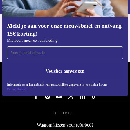
privacybeleid
.
Meld je aan voor onze nieuwsbrief en ontvang
Download de refurbed app
15€ korting!
Voor iOS en Android
Mis nooit meer een aanbieding
Voucher aanvragen
REFURBED NEDERLAND - RETHINK NEW.
Informatie over het gebruik van persoonlijke gegevens is te vinden in ons
VOLG ONS
Privacybeleid
BEDRIJF
Waarom kiezen voor refurbed?