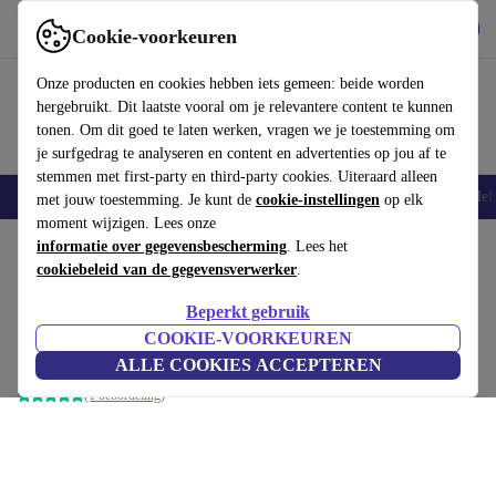
Download de app
Downloaden
Cookie-voorkeuren
Gebruik refurbed snel en eenvoudig
Onze producten en cookies hebben iets gemeen: beide worden
hergebruikt. Dit laatste vooral om je relevantere content te kunnen
tonen. Om dit goed te laten werken, vragen we je toestemming om
je surfgedrag te analyseren en content en advertenties op jou af te
stemmen met first-party en third-party cookies. Uiteraard alleen
Smartphones
Laptops
Tablets
Smartwatches
Accessoires
Koptelef
met jouw toestemming. Je kunt de
cookie-instellingen
op elk
moment wijzigen. Lees onze
Home
informatie over gegevensbescherming
Producten
Toebehoor
Opladers en laadkabels
. Lees het
cookiebeleid van de gegevensverwerker
.
Snellader (25W) & kabel
Beperkt gebruik
(Lightning) | Belkin
€34
,99
COOKIE-VOORKEUREN
wit
ALLE COOKIES ACCEPTEREN
(1 beoordeling)