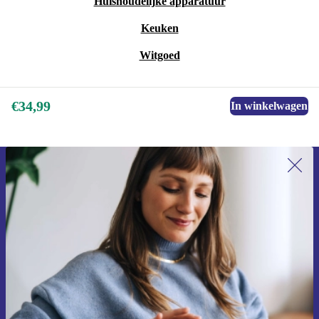
Huishoudelijke apparatuur
gratis retour
. Zo koop je zonder zorgen en profiteer je
Keuken
van maximale zekerheid.
Witgoed
Met de Snellader (25W) & kabel (Lightning) van Belkin
kies je voor snelheid, betrouwbaarheid én duurzaamheid
€34,99
In winkelwagen
– alles in één praktische set.
Meld je aan voor onze nieuwsbrief en
ontvang €15 korting!
Mis nooit meer een aanbieding.
Voucher aanvragen
Informatie over het gebruik van persoonsgegevens vind je in ons