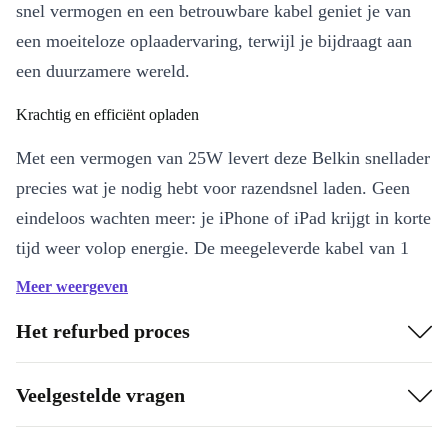
snel vermogen en een betrouwbare kabel geniet je van
een moeiteloze oplaadervaring, terwijl je bijdraagt aan
een duurzamere wereld.
Krachtig en efficiënt opladen
Met een vermogen van 25W levert deze Belkin snellader
precies wat je nodig hebt voor razendsnel laden. Geen
eindeloos wachten meer: je iPhone of iPad krijgt in korte
tijd weer volop energie. De meegeleverde kabel van 1
meter, met USB-C naar Lightning-aansluiting, zorgt
Meer weergeven
voor maximale flexibiliteit en is MFI-gecertificeerd. Zo
Het refurbed proces
laad je veilig en zonder zorgen.
Belangrijkste voordelen
Veelgestelde vragen
Supersnel laden:
Geef je apparaat in korte tijd een flinke
energieboost.