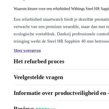
Waarom kiezen voor een refurbished Withings Steel HR Sapp
Een refurbished smartwatch biedt je dezelfde prestatie
verwacht van een premium wearable, maar dan met ee
ecologische voetafdruk. Dankzij professionele contro
reiniging werkt de Steel HR Sapphire 40 mm betrouw
soepel – klaar voor dagelijks gebruik. Je kiest niet al
Meer weergeven
slimme technologie, maar ook voor een meer duurza
Het refurbed proces
Belangrijkste voordelen op een rij:
Gezondheidsmonitoring
: Houd je hartslag, stappen en verbr
Veelgestelde vragen
realtime bij. Ideaal voor wie bewust met gezondheid en bewe
Slim design
: Dankzij het heldere monochrome display blijf je 
Informatie over productveiligheid en 
hoogte van je belangrijkste statistieken, zonder afleiding.
Comfortabel en licht
: Met slechts 49 gram voel je nauwelijks 
HR Sapphire draagt – perfect voor dagelijks gebruik, op het we
Reviews