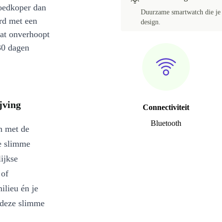
oedkoper dan
Duurzame smartwatch die je g
rd met een
design.
at onverhoopt
30 dagen
jving
Connectiviteit
Bluetooth
n met de
e slimme
ijkse
 of
ilieu én je
 deze slimme