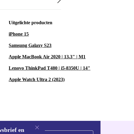
oe je nachtelijke
Uitgelichte producten
tterij gaat
iPhone 15
.
Samsung Galaxy S23
40 mm
Apple MacBook Air 2020 | 13.3" | M1
vorm draag je
Lenovo ThinkPad T480 | i5-8350U | 14"
ds vroeg tot
Apple Watch Ultra 2 (2023)
k bent.
 te bewegen,
e dagelijkse
wsbrief en
inzichten