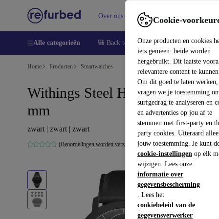
Over ons
Verkopen
Support
Cookie-voorkeur
Onze producten en cookies h
Alle categorieën
🎒 Back to school
Smartphones
Lapto
iets gemeen: beide worden
hergebruikt. Dit laatste voor
Home
Producten
Smartwatches
relevantere content te kunnen
Om dit goed te laten werken,
Withings Steel HR Sapphire 40
vragen we je toestemming om
surfgedrag te analyseren en c
mm
en advertenties op jou af te
stemmen met first-party en th
zwart | zwart | zwart
party cookies. Uiteraard alle
jouw toestemming. Je kunt d
(Beoordelingen worden verzameld)
cookie-instellingen
op elk m
wijzigen. Lees onze
informatie over
gegevensbescherming
. Lees het
cookiebeleid van de
gegevensverwerker