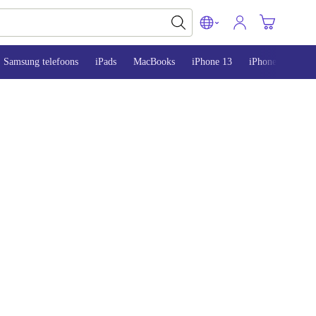
Samsung telefoons
iPads
MacBooks
iPhone 13
iPhone 14
iP