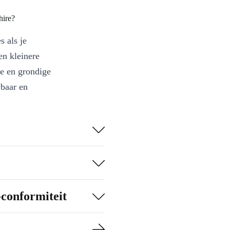
hire?
s als je
n kleinere
le en grondige
baar en
leen voor
me keuze.
ande calorieën in
ging omgaat.
altijd op de
-conformiteit
dat je de Steel
rk, tijdens het