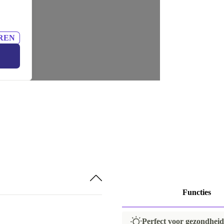
REN
Functies
Perfect voor gezondheids