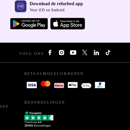
Download de refurbed app
Voor iOS en Android
VOLG ONS
BETAALMOGELIJKHEDEN
BEOORDELINGEN
APP
Trustpilot
TrustScore
4.6
205694
Beoordelingen