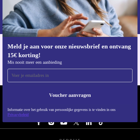
Voucher aanvragen
Informatie over het gebruik van persoonsgegevens vind je in ons
privacybeleid
.
Meld je aan voor onze nieuwsbrief en ontvang
Download de refurbed app
15€ korting!
Voor iOS en Android
Mis nooit meer een aanbieding
Voucher aanvragen
REFURBED NEDERLAND - RETHINK NEW.
Informatie over het gebruik van persoonlijke gegevens is te vinden in ons
VOLG ONS
Privacybeleid