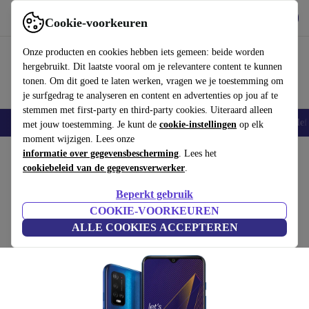
Download de app
Downloaden
Cookie-voorkeuren
Gebruik refurbed snel en eenvoudig
Onze producten en cookies hebben iets gemeen: beide worden
hergebruikt. Dit laatste vooral om je relevantere content te kunnen
tonen. Om dit goed te laten werken, vragen we je toestemming om
je surfgedrag te analyseren en content en advertenties op jou af te
stemmen met first-party en third-party cookies. Uiteraard alleen
Smartphones
Laptops
Tablets
Smartwatches
Accessoires
Koptelef
met jouw toestemming. Je kunt de
cookie-instellingen
op elk
moment wijzigen. Lees onze
Home
informatie over gegevensbescherming
Producten
Smartphones
Wiko Mobiele Telefoons
. Lees het
cookiebeleid van de gegevensverwerker
.
Wiko Power U20
Beperkt gebruik
3 GB | 64 GB | Dual-SIM | Navy Blue
COOKIE-VOORKEUREN
ALLE COOKIES ACCEPTEREN
(Beoordelingen worden verzameld)