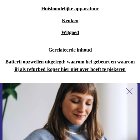
Huishoudelijke apparatuur
Keuken
Witgoed
Gerelateerde inhoud
Batterij opzwellen uitgelegd: waarom het gebeurt en waarom
jij als refurbed-koper hier niet over hoeft te piekeren
Meld je aan voor onze nieuwsbrief en
ontvang €15 korting!
Mis nooit meer een aanbieding.