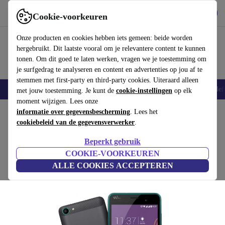
Download de app
Downloaden
Cookie-voorkeuren
Gebruik refurbed snel en eenvoudig
Onze producten en cookies hebben iets gemeen: beide worden
hergebruikt. Dit laatste vooral om je relevantere content te kunnen
tonen. Om dit goed te laten werken, vragen we je toestemming om
je surfgedrag te analyseren en content en advertenties op jou af te
stemmen met first-party en third-party cookies. Uiteraard alleen
Smartphones
Laptops
Tablets
Smartwatches
Accessoires
Koptelef
met jouw toestemming. Je kunt de
cookie-instellingen
op elk
moment wijzigen. Lees onze
Home
informatie over gegevensbescherming
Producten
Smartphones
Wiko Mobiele Telefoons
. Lees het
cookiebeleid van de gegevensverwerker
.
Wiko K-Kool
Beperkt gebruik
8 GB | zilver
COOKIE-VOORKEUREN
ALLE COOKIES ACCEPTEREN
(Beoordelingen worden verzameld)