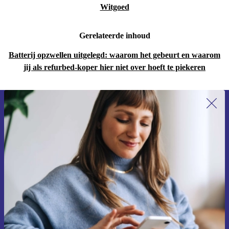
Witgoed
Gerelateerde inhoud
Batterij opzwellen uitgelegd: waarom het gebeurt en waarom
jij als refurbed-koper hier niet over hoeft te piekeren
Meld je aan voor onze nieuwsbrief en
ontvang €15 korting!
Mis nooit meer een aanbieding.
Voucher aanvragen
Informatie over het gebruik van persoonsgegevens vind je in ons
privacybeleid
.