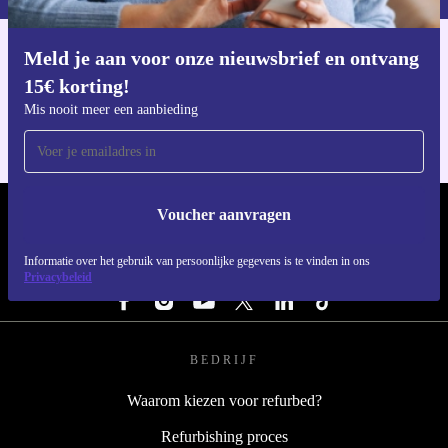
Meld je aan voor onze nieuwsbrief en ontvang
Download de refurbed app
15€ korting!
Voor iOS en Android
Mis nooit meer een aanbieding
Voucher aanvragen
REFURBED NEDERLAND - RETHINK NEW.
Informatie over het gebruik van persoonlijke gegevens is te vinden in ons
VOLG ONS
Privacybeleid
BEDRIJF
Waarom kiezen voor refurbed?
Refurbishing proces