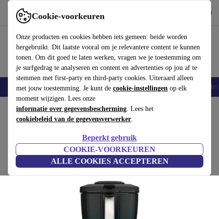
Download de app
Downloaden
Cookie-voorkeuren
Gebruik refurbed snel en eenvoudig
Onze producten en cookies hebben iets gemeen: beide worden
hergebruikt. Dit laatste vooral om je relevantere content te kunnen
tonen. Om dit goed te laten werken, vragen we je toestemming om
je surfgedrag te analyseren en content en advertenties op jou af te
stemmen met first-party en third-party cookies. Uiteraard alleen
Smartphones
Laptops
Tablets
Smartwatches
Accessoires
Koptelef
met jouw toestemming. Je kunt de
cookie-instellingen
op elk
moment wijzigen. Lees onze
Home
informatie over gegevensbescherming
Producten
Keuken
Keukenapparaten
. Lees het
Blenders en snijders
cookiebeleid van de gegevensverwerker
.
Vorwerk Thermomix® TM7
Beperkt gebruik
€1599
zwart
COOKIE-VOORKEUREN
ALLE COOKIES ACCEPTEREN
(3 beoordelingen)