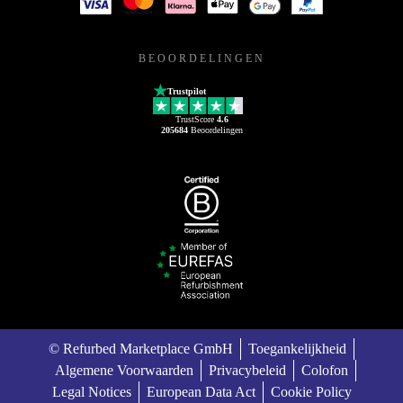
BEOORDELINGEN
Trustpilot
TrustScore
4.6
205684
Beoordelingen
© Refurbed Marketplace GmbH
Toegankelijkheid
Algemene Voorwaarden
Privacybeleid
Colofon
Legal Notices
European Data Act
Cookie Policy