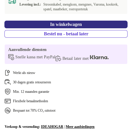
Levering incl.:
Stroomkabel, mengkom, mengmes, Varoma, kookrek,
spatel, maatbeker, roeropzetstuk
In winkelwagen
Bestel nu - betaal later
Aanvullende diensten
Snelle kassa met PayPal
Betaal later met
Werkt als nieuw
30 dagen gratis retourneren
Min. 12 maanden garantie
Flexibele betaalmethoden
Bespaart tot 70% CO₂-uitstoot
Verkoop & verzending:
IDEAHOGAR
|
Meer aanbiedingen