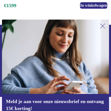
€1599
In winkelwagen
Meld je aan voor onze nieuwsbrief en
ontvang €15 korting!
Mis nooit meer een aanbieding.
Voucher aanvragen
Informatie over het gebruik van persoonsgegevens vind je in ons
privacybeleid
.
Meld je aan voor onze nieuwsbrief en ontvang
15€ korting!
Download de refurbed app