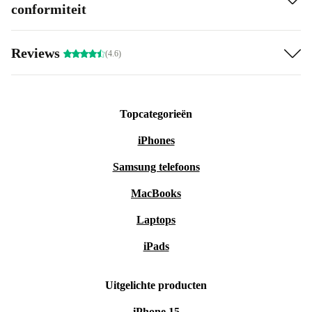
conformiteit
Reviews
(4.6)
Topcategorieën
iPhones
Samsung telefoons
MacBooks
Laptops
iPads
Uitgelichte producten
iPhone 15