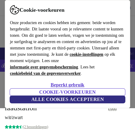
Download de app
Downloaden
Cookie-voorkeuren
Gebruik refurbed snel en eenvoudig
Onze producten en cookies hebben iets gemeen: beide worden
hergebruikt. Dit laatste vooral om je relevantere content te kunnen
tonen. Om dit goed te laten werken, vragen we je toestemming om
je surfgedrag te analyseren en content en advertenties op jou af te
stemmen met first-party en third-party cookies. Uiteraard alleen
Smartphones
Laptops
Tablets
Smartwatches
Accessoires
Koptelef
met jouw toestemming. Je kunt de
cookie-instellingen
op elk
moment wijzigen. Lees onze
💰Bespaar 5% EXTRA op alle iPhones - Code: IPHONEDEAL -
AV
informatie over gegevensbescherming
. Lees het
cookiebeleid van de gegevensverwerker
.
Home
Producten
Huishouden
Vloerreiniging
Robotstofzuiger
Beperkt gebruik
Vorwerk Kobold VR7
COOKIE-VOORKEUREN
Robotstofzuiger met CB7
ALLE COOKIES ACCEPTEREN
€894
,95
laadstation
€999
wit/zwart
(2 beoordelingen)