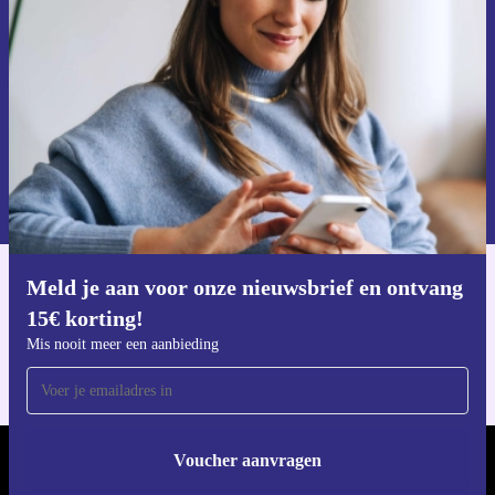
Mis nooit meer een aanbieding.
Voucher aanvragen
Informatie over het gebruik van persoonsgegevens vind je in ons
privacybeleid
.
Meld je aan voor onze nieuwsbrief en ontvang
Download de refurbed app
15€ korting!
Voor iOS en Android
Mis nooit meer een aanbieding
Voucher aanvragen
REFURBED NEDERLAND - RETHINK NEW.