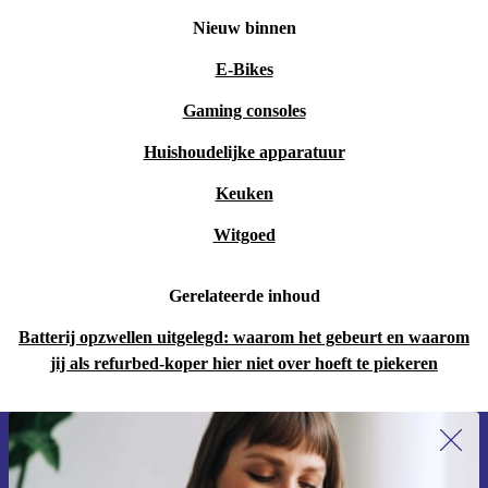
Nieuw binnen
E-Bikes
Gaming consoles
Huishoudelijke apparatuur
Keuken
Witgoed
Gerelateerde inhoud
Batterij opzwellen uitgelegd: waarom het gebeurt en waarom
jij als refurbed-koper hier niet over hoeft te piekeren
Meld je aan voor onze nieuwsbrief en
ontvang €15 korting!