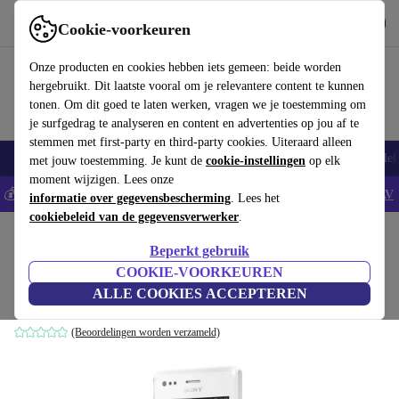
Download de app
Downloaden
Cookie-voorkeuren
Gebruik refurbed snel en eenvoudig
Onze producten en cookies hebben iets gemeen: beide worden
hergebruikt. Dit laatste vooral om je relevantere content te kunnen
tonen. Om dit goed te laten werken, vragen we je toestemming om
je surfgedrag te analyseren en content en advertenties op jou af te
stemmen met first-party en third-party cookies. Uiteraard alleen
Smartphones
Laptops
Tablets
Smartwatches
Accessoires
Koptelef
met jouw toestemming. Je kunt de
cookie-instellingen
op elk
moment wijzigen. Lees onze
💰Bespaar 5% EXTRA op alle iPhones - Code: IPHONEDEAL -
AV
informatie over gegevensbescherming
. Lees het
cookiebeleid van de gegevensverwerker
.
Home
Producten
Smartphones
Sony Mobiele Telefoons
Beperkt gebruik
Sony Xperia M
COOKIE-VOORKEUREN
ALLE COOKIES ACCEPTEREN
4 GB | wit
(Beoordelingen worden verzameld)