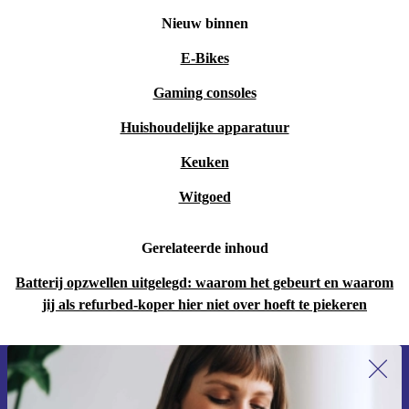
Nieuw binnen
E-Bikes
Gaming consoles
Huishoudelijke apparatuur
Keuken
Witgoed
Gerelateerde inhoud
Batterij opzwellen uitgelegd: waarom het gebeurt en waarom
jij als refurbed-koper hier niet over hoeft te piekeren
Meld je aan voor onze nieuwsbrief en
ontvang €15 korting!