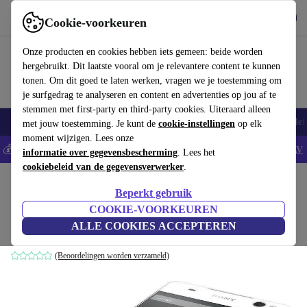
Download de app
Downloaden
Cookie-voorkeuren
Gebruik refurbed snel en eenvoudig
Onze producten en cookies hebben iets gemeen: beide worden
hergebruikt. Dit laatste vooral om je relevantere content te kunnen
tonen. Om dit goed te laten werken, vragen we je toestemming om
je surfgedrag te analyseren en content en advertenties op jou af te
stemmen met first-party en third-party cookies. Uiteraard alleen
Smartphones
Laptops
Tablets
Smartwatches
Accessoires
Koptelef
met jouw toestemming. Je kunt de
cookie-instellingen
op elk
moment wijzigen. Lees onze
💰Bespaar 5% EXTRA op alle iPhones - Code: IPHONEDEAL -
AV
informatie over gegevensbescherming
. Lees het
cookiebeleid van de gegevensverwerker
.
Home
Producten
Smartphones
Sony Mobiele Telefoons
Beperkt gebruik
Sony Xperia C5 Ultra Dual
COOKIE-VOORKEUREN
ALLE COOKIES ACCEPTEREN
16 GB | Dual-SIM | wit
(Beoordelingen worden verzameld)