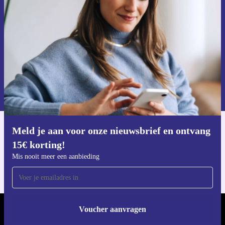
Mis nooit meer een aanbieding.
Voucher aanvragen
Informatie over het gebruik van persoonsgegevens vind je in ons
privacybeleid
.
Meld je aan voor onze nieuwsbrief en ontvang
Download de refurbed app
15€ korting!
Voor iOS en Android
Mis nooit meer een aanbieding
Voucher aanvragen
REFURBED NEDERLAND - RETHINK NEW.