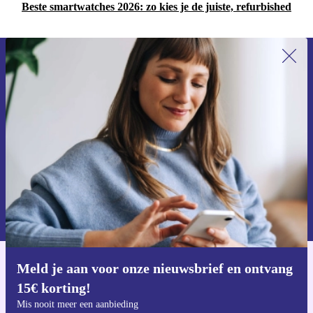
Beste smartwatches 2026: zo kies je de juiste, refurbished
Meld je aan voor onze nieuwsbrief en
ontvang €15 korting!
Mis nooit meer een aanbieding.
Voucher aanvragen
Informatie over het gebruik van persoonsgegevens vind je in ons
privacybeleid
.
Meld je aan voor onze nieuwsbrief en ontvang
Download de refurbed app
15€ korting!
Voor iOS en Android
Mis nooit meer een aanbieding