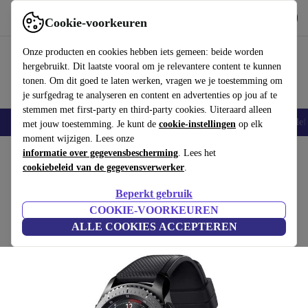
Download de app
Downloaden
Cookie-voorkeuren
Gebruik refurbed snel en eenvoudig
Onze producten en cookies hebben iets gemeen: beide worden
hergebruikt. Dit laatste vooral om je relevantere content te kunnen
tonen. Om dit goed te laten werken, vragen we je toestemming om
je surfgedrag te analyseren en content en advertenties op jou af te
stemmen met first-party en third-party cookies. Uiteraard alleen
Smartphones
Laptops
Tablets
Smartwatches
Accessoires
Koptelef
met jouw toestemming. Je kunt de
cookie-instellingen
op elk
moment wijzigen. Lees onze
Home
informatie over gegevensbescherming
Producten
Smartwatches
. Lees het
cookiebeleid van de gegevensverwerker
.
Samsung Gear S3 Frontier (2016)
Beperkt gebruik
Zwart | Zwart
COOKIE-VOORKEUREN
ALLE COOKIES ACCEPTEREN
(4,4/5)