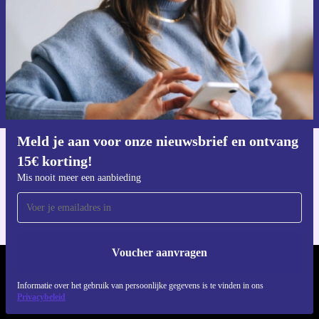
Voucher aanvragen
Informatie over het gebruik van persoonsgegevens vind je in ons
privacybeleid
.
Meld je aan voor onze nieuwsbrief en ontvang
15€ korting!
Download de refurbed app
Voor iOS en Android
Mis nooit meer een aanbieding
Voucher aanvragen
REFURBED NEDERLAND - RETHINK NEW.
Informatie over het gebruik van persoonlijke gegevens is te vinden in ons
Privacybeleid
VOLG ONS