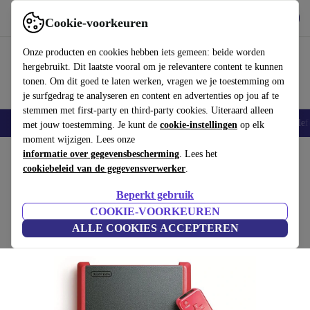
Download de app
Downloaden
Cookie-voorkeuren
Gebruik refurbed snel en eenvoudig
Onze producten en cookies hebben iets gemeen: beide worden
hergebruikt. Dit laatste vooral om je relevantere content te kunnen
tonen. Om dit goed te laten werken, vragen we je toestemming om
je surfgedrag te analyseren en content en advertenties op jou af te
stemmen met first-party en third-party cookies. Uiteraard alleen
Smartphones
Laptops
Tablets
Smartwatches
Accessoires
Koptelef
met jouw toestemming. Je kunt de
cookie-instellingen
op elk
moment wijzigen. Lees onze
Home
informatie over gegevensbescherming
Producten
Spelcomputers
Nintendo
. Lees het
cookiebeleid van de gegevensverwerker
.
Nintendo Wii Mini
Beperkt gebruik
€120
Nunchuck | Afstandsbediening | Rood/Zwart
COOKIE-VOORKEUREN
€199
ALLE COOKIES ACCEPTEREN
(1 beoordeling)