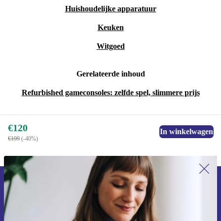
Huishoudelijke apparatuur
Keuken
Witgoed
Gerelateerde inhoud
Refurbished gameconsoles: zelfde spel, slimmere prijs
€120
In winkelwagen
€199
(-40%)
Meld je aan voor onze nieuwsbrief en
ontvang €15 korting!
Mis nooit meer een aanbieding.