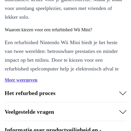
voor urenlang speelplezier, samen met vrienden of
lekker solo.
Waarom kiezen voor een refurbished Wii Mini?
Een refurbished Nintendo Wii Mini biedt je het beste
van twee werelden: betrouwbare prestaties en minder
impact op het milieu. Door te kiezen voor een
refurbished spelcomputer help je elektronisch afval te
verminderen én verleng je de levensduur van
Meer weergeven
hoogwaardige elektronica. Zo game je niet alleen voor
Het refurbed proces
jezelf, maar ook voor de planeet.
Belangrijkste voordelen op een rij:
Veelgestelde vragen
Compact en lichtgewicht:
Past moeiteloos in elke woonkamer of
slaapkamer, handig te verplaatsen voor game-avonden.
Informatie over productveiligheid en -