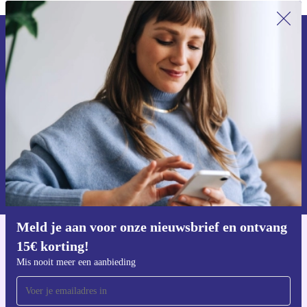
Meld je aan voor onze nieuwsbrief en
ontvang €15 korting!
Mis nooit meer een aanbieding.
Voucher aanvragen
Informatie over het gebruik van persoonsgegevens vind je in ons
privacybeleid
.
Meld je aan voor onze nieuwsbrief en ontvang
15€ korting!
Download de refurbed app
Voor iOS en Android
Mis nooit meer een aanbieding