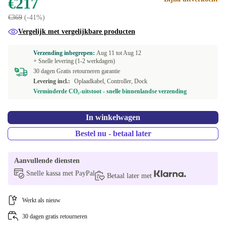
€217
€369
(-41%)
grijs
+€61,81
Vergelijk met vergelijkbare producten
rood/blauw
+€77,50
Verzending inbegrepen:
Aug 11 tot
Aug 12
+ Snelle levering (1-2 werkdagen)
rood
+€82,99
30 dagen Gratis retourneren garantie
Levering incl.:
Oplaadkabel, Controller, Dock
paars/oranje
+€103,13
Verminderde CO₂-uitstoot - snelle binnenlandse verzending
groen/roze
+€103,44
In winkelwagen
groen/blauw
Bestel nu - betaal later
+€114,46
Aanvullende diensten
Snelle kassa met PayPal
Betaal later met
Werkt als nieuw
30 dagen gratis retourneren