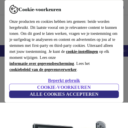
Download de app
Downloaden
Cookie-voorkeuren
Gebruik refurbed snel en eenvoudig
Onze producten en cookies hebben iets gemeen: beide worden
hergebruikt. Dit laatste vooral om je relevantere content te kunnen
tonen. Om dit goed te laten werken, vragen we je toestemming om
je surfgedrag te analyseren en content en advertenties op jou af te
stemmen met first-party en third-party cookies. Uiteraard alleen
Smartphones
Laptops
Tablets
Smartwatches
Accessoires
Koptelef
met jouw toestemming. Je kunt de
cookie-instellingen
op elk
moment wijzigen. Lees onze
Home
informatie over gegevensbescherming
Producten
Spelcomputers
Nintendo
. Lees het
cookiebeleid van de gegevensverwerker
.
Nintendo Switch 2019
Beperkt gebruik
€217
Standaardeditie | Zwart/Grijs
COOKIE-VOORKEUREN
€369
ALLE COOKIES ACCEPTEREN
(4,4/5)