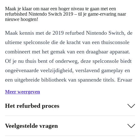
Maak je klaar om naar een hoger niveau te gaan met een
refurbished Nintendo Switch 2019 – til je game-ervaring naar
nieuwe hoogten!
Maak kennis met de 2019 refurbed Nintendo Switch, de
ultieme spelconsole die de kracht van een thuisconsole
combineert met het gemak van een draagbaar apparaat.
Of je nu thuis bent of onderweg, deze spelconsole biedt
ongeëvenaarde veelzijdigheid, verslavend gameplay en
een uitgebreide bibliotheek van spannende titels. Ervaar
eindeloos plezier en dompel jezelf onder in een wereld
Meer weergeven
van game-avonturen met de volledig refurbed Nintendo
Het refurbed proces
Switch 2019.
Wat zijn de belangrijkste kenmerken van de refurbed Nintendo
Veelgestelde vragen
Switch 2019?
Veelzijdigheid herdefinieerd:
De 2019 refurbed Nintendo