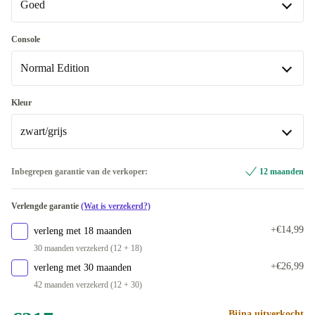
Goed
Goed
Console
Normal Edition
Heel goed
+€13,15
Uitstekend
Normal Edition
+€32,99
Kleur
Beschikbaar in andere configuraties
zwart/grijs
Premium
+€47,66
Animal Crossing Edition
+€114,46
zwart/grijs
Inbegrepen garantie van de verkoper:
12 maanden
Fortnite Edition
+€92,82
zwart/rood/blauw
+€3
Verlengde garantie
(Wat is verzekerd?)
Mario Edition
+€61,81
zwart/paars/oranje
+€12,26
+€14,99
verleng met 18 maanden
30 maanden verzekerd (12 + 18)
zwart/groen/roze
+€12,57
+€26,99
verleng met 30 maanden
42 maanden verzekerd (12 + 30)
Beschikbaar in andere configuraties
blauw/geel
+€32
Bijna uitverkocht