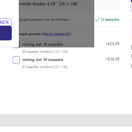
Tweede display 4.18" 320 x 240
Inbegrepen garantie van de verkoper:
12 maanden
REN
Verlengde garantie
(Wat is verzekerd?)
+€24,99
verleng met 18 maanden
30 maanden verzekerd (12 + 18)
+€34,99
verleng met 30 maanden
42 maanden verzekerd (12 + 30)