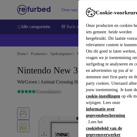
Over ons
Verkopen
Support
Cookie-voorkeur
Onze producten en cookies h
Alle categorieën
🎒 Back to school
Smartphones
Lapto
iets gemeen: beide worden
hergebruikt. Dit laatste voor
relevantere content te kunnen
Om dit goed te laten werken,
Home
Producten
Spelcomputers
Nintendo
vragen we je toestemming om
surfgedrag te analyseren en c
Nintendo New 3DS XL
en advertenties op jou af te
stemmen met first-party en th
Wit/Groen | Animal Crossing Happy Home Designer Edition
party cookies. Uiteraard alle
jouw toestemming. Je kunt d
(9 beoordelingen)
cookie-instellingen
op elk m
wijzigen. Lees onze
informatie over
gegevensbescherming
. Lees het
cookiebeleid van de
gegevensverwerker