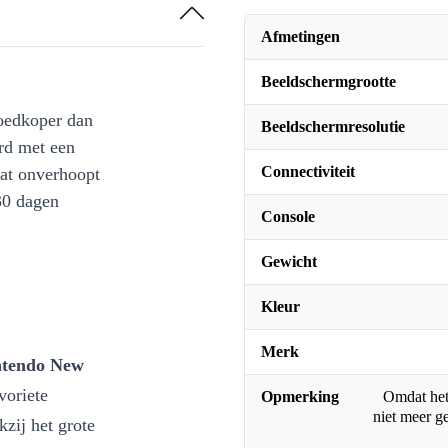
Afmetingen
Beeldschermgrootte
oedkoper dan
Beeldschermresolutie
rd met een
Connectiviteit
at onverhoopt
30 dagen
Console
Gewicht
Kleur
Merk
ntendo New
voriete
Opmerking
Omdat het 
niet meer g
kzij het grote