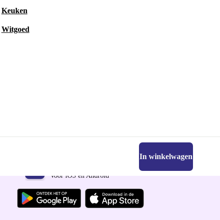
Keuken
Witgoed
In winkelwagen
Download de refurbed app
Voor iOS en Android