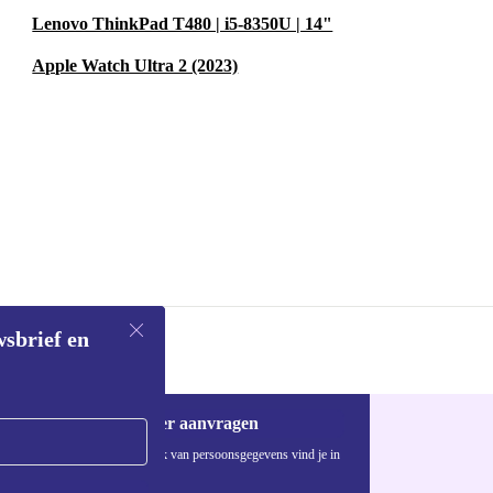
oorde keuze.
Lenovo ThinkPad T480 | i5-8350U | 14"
en spelletje
Apple Watch Ultra 2 (2023)
este van
refurbed.
wsbrief en
Voucher aanvragen
Informatie over het gebruik van persoonsgegevens vind je in
ons
privacybeleid
.