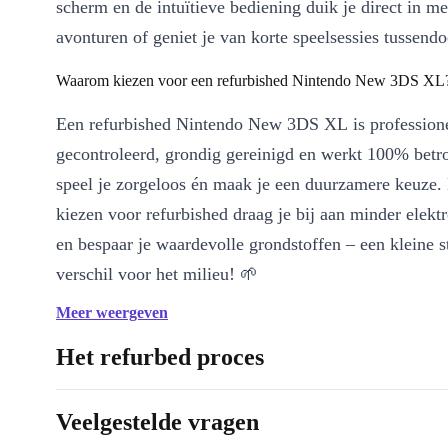
scherm en de intuïtieve bediening duik je direct in m
avonturen of geniet je van korte speelsessies tussendo
Waarom kiezen voor een refurbished Nintendo New 3DS XL
Een refurbished Nintendo New 3DS XL is profession
gecontroleerd, grondig gereinigd en werkt 100% bet
speel je zorgeloos én maak je een duurzamere keuze.
kiezen voor refurbished draag je bij aan minder elektr
en bespaar je waardevolle grondstoffen – een kleine s
verschil voor het milieu! 🌱
Meer weergeven
Belangrijkste voordelen op een rij:
Groot 4,9-inch scherm
voor een heldere kijkervaring onder
Het refurbed proces
Soepele besturing
met gyroscoop en bewegingssensor – voel 
het spel
Veelgestelde vragen
Altijd verbonden
via WiFi, NFC en IR – speel samen of deel 