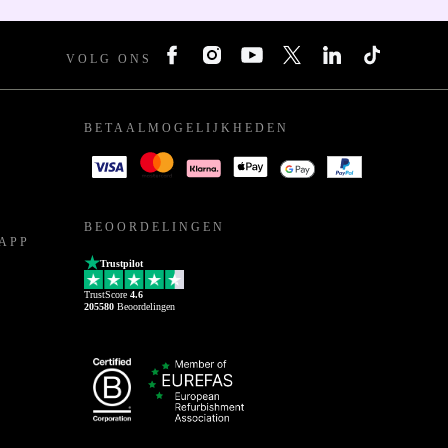
VOLG ONS
BETAALMOGELIJKHEDEN
BEOORDELINGEN
APP
Trustpilot
TrustScore
4.6
205580
Beoordelingen