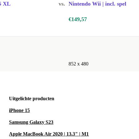
S XL
vs.
Nintendo Wii | incl. spel
 non-stop.
€149,57
.
erkt perfect.
 van 30 dagen
852 x 480
 je de
en. Zo speel
Uitgelichte producten
iPhone 15
Samsung Galaxy S23
iet alleen
Apple MacBook Air 2020 | 13.3" | M1