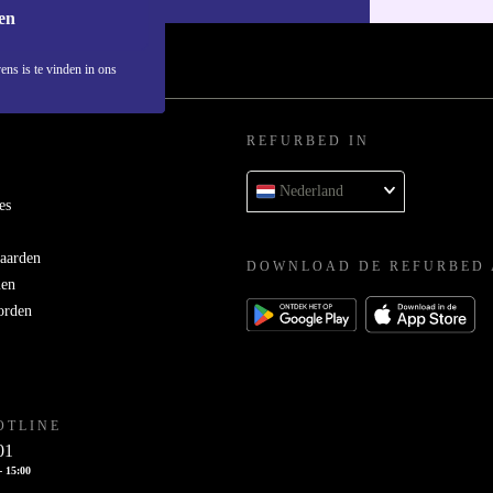
en
ens is te vinden in ons
REFURBED IN
Nederland
es
aarden
DOWNLOAD DE REFURBED 
men
orden
OTLINE
01
- 15:00