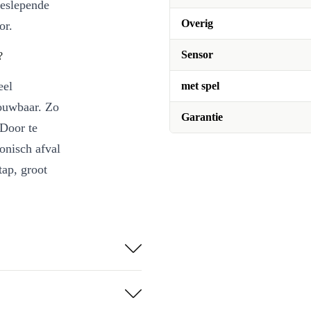
eeslepende
Overig
or.
Sensor
?
eel
met spel
rouwbaar. Zo
Garantie
 Door te
onisch afval
tap, groot
weg
je helemaal in
prestaties