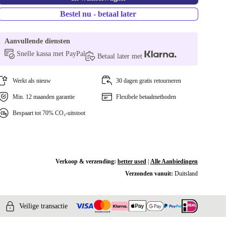
Bestel nu - betaal later
Aanvullende diensten
Snelle kassa met PayPal
Betaal later met
Werkt als nieuw
30 dagen gratis retourneren
Min. 12 maanden garantie
Flexibele betaalmethoden
Bespaart tot 70% CO₂-uitstoot
Verkoop & verzending:
better used
|
Alle Aanbiedingen
Verzonden vanuit:
Duitsland
Veilige transactie