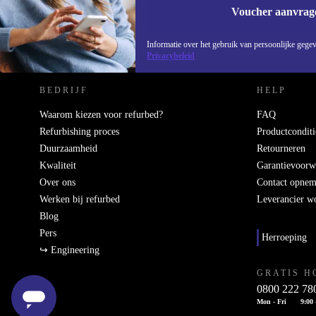
Voucher aanvrag
REFURBED NEDERLAND - RETHINK NEW.
Informatie over het gebruik van persoonlijke gegev
Privacybeleid
BEDRIJF
HELP
Waarom kiezen voor refurbed?
FAQ
Refurbishing proces
Productconditi
Duurzaamheid
Retourneren
Kwaliteit
Garantievoorw
Over ons
Contact opne
Werken bij refurbed
Leverancier w
Blog
Pers
Herroeping
↪ Engineering
GRATIS H
0800 222 78
Mon - Fri
9:00 