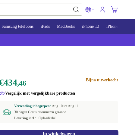
Samsung telefoons
iPads
MacBooks
iPhone 13
iPhone 14
iP
€434
Bijna uitverkocht
,46
Vergelijk met vergelijkbare producten
Verzending inbegrepen:
Aug 10 tot
Aug 11
30 dagen Gratis retourneren garantie
Levering incl.:
Oplaadkabel
In winkelwagen