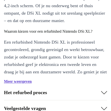
4,2-inch scherm. Of je nu onderweg bent of thuis
ontspant, de DSi XL nodigt uit tot urenlang speelplezier
– en dat op een duurzame manier.
Waarom kiezen voor een refurbished Nintendo DSi XL?
Een refurbished Nintendo DSi XL is professioneel
gecontroleerd, grondig gereinigd en werkt betrouwbaar,
zodat je onbezorgd kunt gamen. Door te kiezen voor
refurbished geef je elektronica een tweede leven en
draag je bij aan een duurzamere wereld. Zo geniet je niet
alleen van topkwaliteit, maar verklein je ook je
Meer weergeven
ecologische voetafdruk – dát voelt goed! 🌱
Het refurbed proces
Belangrijkste voordelen
Groot en helder scherm
: Het extra ruime 4,2-inch display maakt
Veelgestelde vragen