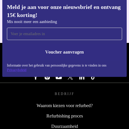
Meld je aan voor onze nieuwsbrief en ontvang
Download de refurbed app
15€ korting!
Voor iOS en Android
Mis nooit meer een aanbieding
Voucher aanvragen
REFURBED NEDERLAND - RETHINK NEW.
Informatie over het gebruik van persoonlijke gegevens is te vinden in ons
VOLG ONS
Privacybeleid
BEDRIJF
Waarom kiezen voor refurbed?
Refurbishing proces
Duurzaamheid