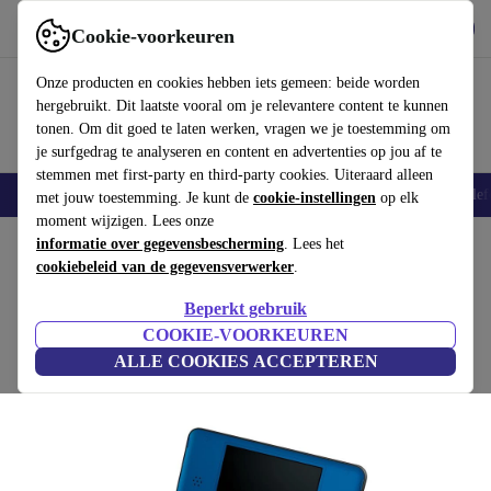
Download de app
Downloaden
Cookie-voorkeuren
Gebruik refurbed snel en eenvoudig
Onze producten en cookies hebben iets gemeen: beide worden
hergebruikt. Dit laatste vooral om je relevantere content te kunnen
tonen. Om dit goed te laten werken, vragen we je toestemming om
je surfgedrag te analyseren en content en advertenties op jou af te
stemmen met first-party en third-party cookies. Uiteraard alleen
Smartphones
Laptops
Tablets
Smartwatches
Accessoires
Koptelef
met jouw toestemming. Je kunt de
cookie-instellingen
op elk
moment wijzigen. Lees onze
Home
informatie over gegevensbescherming
Producten
Spelcomputers
Nintendo
. Lees het
cookiebeleid van de gegevensverwerker
.
Nintendo DSi XL
Beperkt gebruik
Blauw
COOKIE-VOORKEUREN
ALLE COOKIES ACCEPTEREN
(2 beoordelingen)