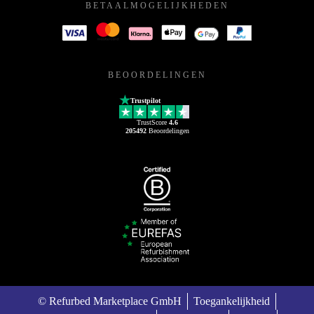
BETAALMOGELIJKHEDEN
BEOORDELINGEN
Trustpilot
TrustScore
4.6
205492
Beoordelingen
© Refurbed Marketplace GmbH
Toegankelijkheid