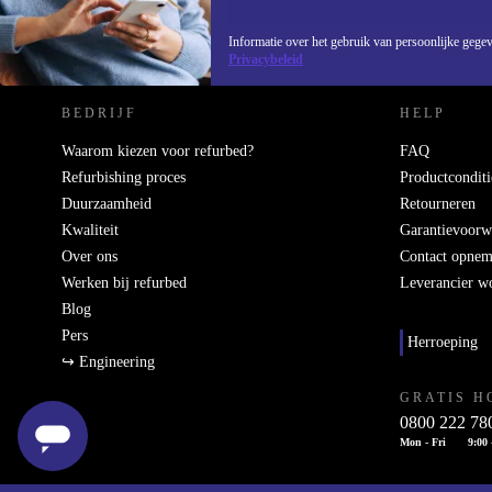
REFURBED NEDERLAND - RETHINK NEW.
Informatie over het gebruik van persoonlijke gegev
Privacybeleid
BEDRIJF
HELP
Waarom kiezen voor refurbed?
FAQ
Refurbishing proces
Productconditi
Duurzaamheid
Retourneren
Kwaliteit
Garantievoorw
Over ons
Contact opne
Werken bij refurbed
Leverancier w
Blog
Pers
Herroeping
↪ Engineering
GRATIS H
0800 222 78
Mon - Fri
9:00 