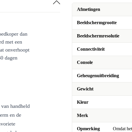
Afmetingen
Beeldschermgrootte
oedkoper dan
Beeldschermresolutie
rd met een
Connectiviteit
at onverhoopt
30 dagen
Console
Geheugenuitbreiding
Gewicht
Kleur
r van handheld
herm en de
Merk
avoriete
Opmerking
Omdat het 