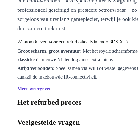
Nintendo-werelden. Deze spelcomputer is zorgvuldig
professioneel gereinigd en presteert betrouwbaar – zo 
zorgeloos van urenlang gameplezier, terwijl je ook ki
duurzamere toekomst.
Waarom kiezen voor een refurbished Nintendo 3DS XL?
Groot scherm, groot avontuur:
Met het royale schermformaa
klassieke én nieuwe Nintendo-games extra intens.
Altijd verbonden:
Speel samen via WiFi of wissel gegevens u
dankzij de ingebouwde IR-connectiviteit.
Slimme sensoren:
Ontdek nieuwe manieren van spelen met 
Meer weergeven
gyroscoop, bewegingssensor en microfoon. Beweeg, kantel en
Het refurbed proces
magie van je favoriete games te vergroten.
Uitbreidbaar geheugen:
Houd je gamecollectie altijd bij de 
eenvoudig een microSD-kaart tot 32 GB.
Veelgestelde vragen
Licht en draagbaar:
Met een gewicht van slechts 336 gram 
XL overal mee naartoe.