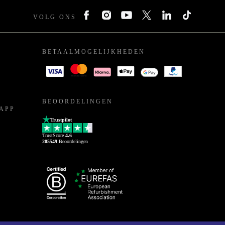
VOLG ONS
BETAALMOGELIJKHEDEN
BEOORDELINGEN
APP
Trustpilot
TrustScore
4.6
205549
Beoordelingen