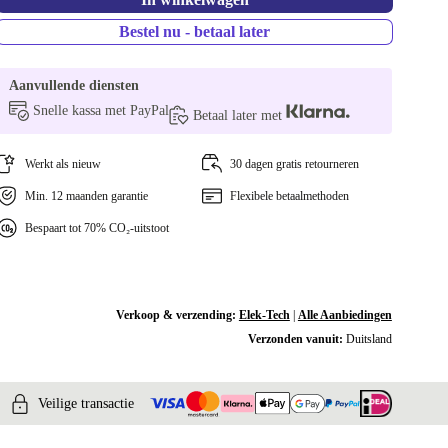
Bestel nu - betaal later
Aanvullende diensten
Snelle kassa met PayPal
Betaal later met
Werkt als nieuw
30 dagen gratis retourneren
Min. 12 maanden garantie
Flexibele betaalmethoden
Bespaart tot 70% CO₂-uitstoot
Verkoop & verzending:
Elek-Tech
|
Alle Aanbiedingen
Verzonden vanuit:
Duitsland
Veilige transactie