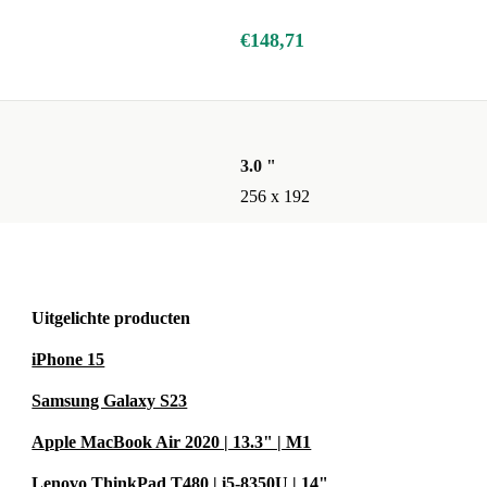
€148,71
el en de
n avond thuis.
3.0 "
256 x 192
e refurbished
en de tijd om
Uitgelichte producten
iPhone 15
al je niet
Samsung Galaxy S23
k bewust voor
Apple MacBook Air 2020 | 13.3" | M1
, ontdek
Lenovo ThinkPad T480 | i5-8350U | 14"