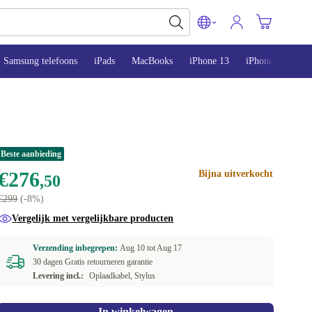
Samsung telefoons
iPads
MacBooks
iPhone 13
iPhone 14
iP
Beste aanbieding
€276
Bijna uitverkocht
,50
€299
(-8%)
Vergelijk met vergelijkbare producten
Verzending inbegrepen:
Aug 10 tot
Aug 17
30 dagen Gratis retourneren garantie
Levering incl.:
Oplaadkabel, Stylus
In winkelwagen