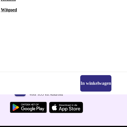
Witgoed
In winkelwagen
Download de refurbed app
Voor iOS en Android