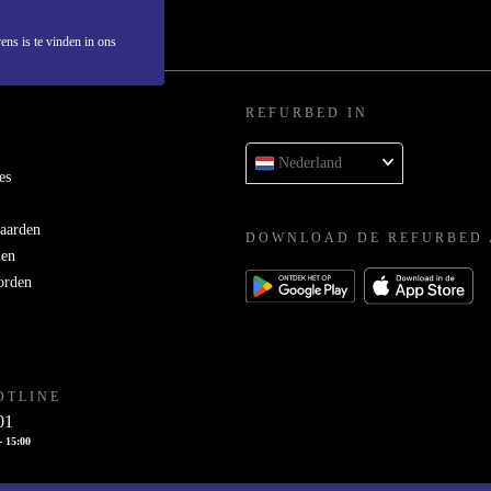
ens is te vinden in ons
REFURBED IN
Nederland
es
aarden
DOWNLOAD DE REFURBED 
men
orden
OTLINE
01
- 15:00