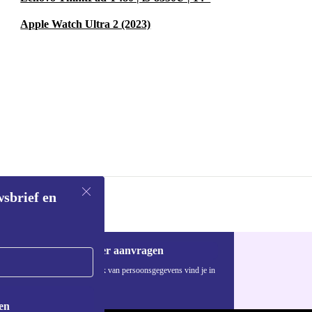
heid. Zo
.
Apple Watch Ultra 2 (2023)
wsbrief en
Voucher aanvragen
Informatie over het gebruik van persoonsgegevens vind je in
ons
privacybeleid
.
en