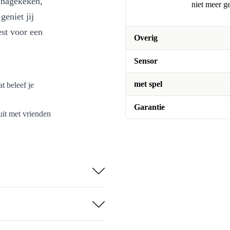
 nagekeken,
niet meer g
geniet jij
est voor een
Overig
Sensor
met spel
t beleef je
Garantie
it met vrienden
de ingebouwde
 praat om de
hand – plaats
neem je je 3DS