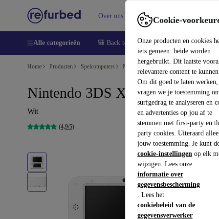
Over ons
Verkopen
Support
Cookie-voorkeur
Onze producten en cookies h
Alle categorieën
🎒 Back to school
Smartphones
Lapto
iets gemeen: beide worden
hergebruikt. Dit laatste voor
Home
Producten
Spelcomputers
Nintendo
relevantere content te kunnen
Om dit goed te laten werken,
Nintendo 3DS XL
vragen we je toestemming om
surfgedrag te analyseren en c
Wit
en advertenties op jou af te
stemmen met first-party en th
(4,9/5)
party cookies. Uiteraard alle
jouw toestemming. Je kunt d
cookie-instellingen
op elk m
wijzigen. Lees onze
informatie over
gegevensbescherming
. Lees het
cookiebeleid van de
gegevensverwerker