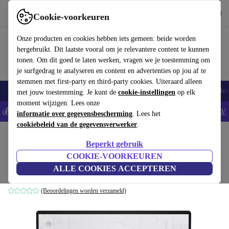
Download de app
Downloaden
Cookie-voorkeuren
Gebruik refurbed snel en eenvoudig
Onze producten en cookies hebben iets gemeen: beide worden
hergebruikt. Dit laatste vooral om je relevantere content te kunnen
tonen. Om dit goed te laten werken, vragen we je toestemming om
je surfgedrag te analyseren en content en advertenties op jou af te
stemmen met first-party en third-party cookies. Uiteraard alleen
Smartphones
Laptops
Tablets
Smartwatches
Accessoires
Koptelef
met jouw toestemming. Je kunt de
cookie-instellingen
op elk
moment wijzigen. Lees onze
💰Bespaar 5% EXTRA op alle iPhones - Code: IPHONEDEAL -
AV
informatie over gegevensbescherming
. Lees het
cookiebeleid van de gegevensverwerker
.
Home
Producten
Laptops
Beperkt gebruik
MSI WS76 11UK | i7-11800H | 17.3-inch
COOKIE-VOORKEUREN
ALLE COOKIES ACCEPTEREN
32 GB | 1 TB SSD | Win 11 Home | ES
(Beoordelingen worden verzameld)