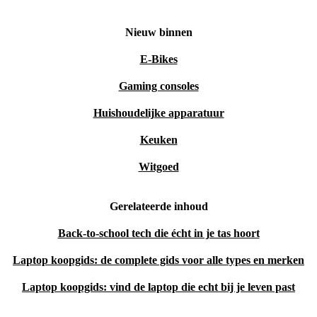
Nieuw binnen
E-Bikes
Gaming consoles
Huishoudelijke apparatuur
Keuken
Witgoed
Gerelateerde inhoud
Back-to-school tech die écht in je tas hoort
Laptop koopgids: de complete gids voor alle types en merken
Laptop koopgids: vind de laptop die echt bij je leven past