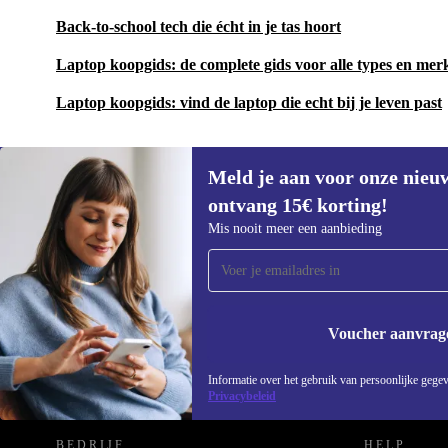
Back-to-school tech die écht in je tas hoort
Laptop koopgids: de complete gids voor alle types en mer
Laptop koopgids: vind de laptop die echt bij je leven past
Meld je aan voor onze nieu
ontvang 15€ korting!
Meld je aan voor onze nieuwsbrief en
Mis nooit meer een aanbieding
ontvang €15 korting!
Mis nooit meer een aanbieding.
Voucher aanvrag
REFURBED NEDERLAND - RETHINK NEW.
Informatie over het gebruik van persoonlijke gegev
Privacybeleid
BEDRIJF
HELP