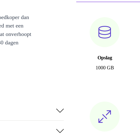
oedkoper dan
rd met een
at onverhoopt
30 dagen
Opslag
1000 GB