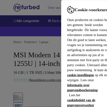
Over ons
Verkopen
Support
Cookie-voorkeur
Onze producten en cookies h
Alle categorieën
🎒 Back to school
Smartphones
Lapto
iets gemeen: beide worden
hergebruikt. Dit laatste voor
relevantere content te kunnen
Om dit goed te laten werken,
Home
Producten
Laptops
vragen we je toestemming om
surfgedrag te analyseren en c
MSI Modern 14 C12M | i7-
en advertenties op jou af te
stemmen met first-party en th
1255U | 14-inch
party cookies. Uiteraard alle
jouw toestemming. Je kunt d
16 GB | 1 TB SSD | Urban Silver | Win 11 Home | PT
cookie-instellingen
op elk m
(Beoordelingen worden verzameld)
wijzigen. Lees onze
informatie over
gegevensbescherming
. Lees het
cookiebeleid van de
gegevensverwerker