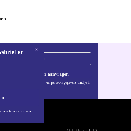
ken
wsbrief en
Voucher aanvragen
Informatie over het gebruik van persoonsgegevens vind je in
ons
privacybeleid
.
en
ens is te vinden in ons
REFURBED IN