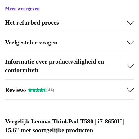
de steek. De quad-core Intel Core i7-8650U-processor
Meer weergeven
ondersteunt je workflow met zijn krachtige prestaties
Het refurbed proces
door bliksemsnelle responstijden en extreem korte
laadtijden mogelijk te maken. Maximale snelheid
Veelgestelde vragen
gegarandeerd.
Informatie over productveiligheid en -
conformiteit
Reviews
(4.6)
Vergelijk Lenovo ThinkPad T580 | i7-8650U |
15.6" met soortgelijke producten