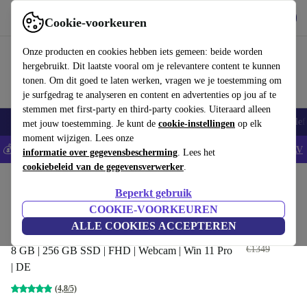
Download de app
Downloaden
Cookie-voorkeuren
Gebruik refurbed snel en eenvoudig
Onze producten en cookies hebben iets gemeen: beide worden
hergebruikt. Dit laatste vooral om je relevantere content te kunnen
tonen. Om dit goed te laten werken, vragen we je toestemming om
je surfgedrag te analyseren en content en advertenties op jou af te
stemmen met first-party en third-party cookies. Uiteraard alleen
Smartphones
Laptops
Tablets
Smartwatches
Accessoires
Koptelef
met jouw toestemming. Je kunt de
cookie-instellingen
op elk
moment wijzigen. Lees onze
💰Bespaar 5% EXTRA op alle iPhones - Code: IPHONEDEAL -
AV
informatie over gegevensbescherming
. Lees het
cookiebeleid van de gegevensverwerker
.
Home
Producten
Laptops
Lenovo Laptops
Beperkt gebruik
Lenovo ThinkPad T580 | i7-
COOKIE-VOORKEUREN
8650U | 15.6-inch
ALLE COOKIES ACCEPTEREN
€373
,73
€1349
8 GB | 256 GB SSD | FHD | Webcam | Win 11 Pro
| DE
(4,8/5)