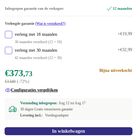
2000 GB
ES (Spaans)
Optimaal
+€326,48
+€66,26
Inbegrepen garantie van de verkoper:
12 maanden
FI (Fins)
Nieuw
+€66,26
+€99,99
Verlengde garantie
(Wat is verzekerd?)
BE (Belgisch)
+€66,26
+€19,99
verleng met 18 maanden
30 maanden verzekerd (12 + 18)
IT (Italiaans)
+€66,26
+€32,99
verleng met 30 maanden
42 maanden verzekerd (12 + 30)
CZ (Tsjechisch)
+€66,26
€373
Bijna uitverkocht
,73
PT (Portugees)
+€66,26
€1349
(-72%)
UK (GB-Engels)
+€66,26
Configuraties vergelijken
US (VS-Engels)
+€66,26
Verzending inbegrepen:
Aug 12 tot
Aug 17
30 dagen Gratis retourneren garantie
Beschikbaar in andere configuraties
Levering incl.:
Voedingsadapter
ND (Noords)
+€48,33
In winkelwagen