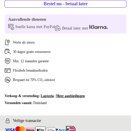
GR (Grieks)
+€101,26
Bestel nu - betaal later
NL (Nederlands)
+€101,26
Aanvullende diensten
Snelle kassa met PayPal
DK (Deens)
+€189,17
Betaal later met
SE (Zweeds)
+€189,17
Werkt als nieuw
30 dagen gratis retourneren
Min. 12 maanden garantie
Flexibele betaalmethoden
Bespaart tot 70% CO₂-uitstoot
Verkoop & verzending:
Laptoria
|
Meer aanbiedingen
Verzonden vanuit:
Duitsland
Veilige transactie