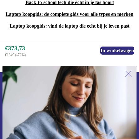
Back-to-school tech die écht in je tas hoort
Laptop koopgids: de complete gids voor alle types en merken
Laptop koopgids: vind de laptop die echt bij je leven past
€373,73
In winkelwagen
€1349
(-72%)
Meld je aan voor onze nieuwsbrief en
ontvang €15 korting!
Mis nooit meer een aanbieding.
Voucher aanvragen