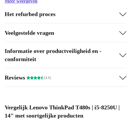
Meer weergeven
een externe grafische kaart aan te sluiten aan de volledig
Het refurbed proces
vernieuwde notebook.
Veelgestelde vragen
Informatie over productveiligheid en -
conformiteit
Reviews
(4.6)
Vergelijk Lenovo ThinkPad T480s | i5-8250U |
14" met soortgelijke producten