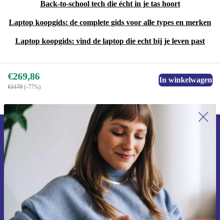
Back-to-school tech die écht in je tas hoort
Laptop koopgids: de complete gids voor alle types en merken
Laptop koopgids: vind de laptop die echt bij je leven past
€269,86
In winkelwagen
€1179
(-77%)
Meld je aan voor onze nieuwsbrief en
ontvang €15 korting!
Mis nooit meer een aanbieding.
Voucher aanvragen