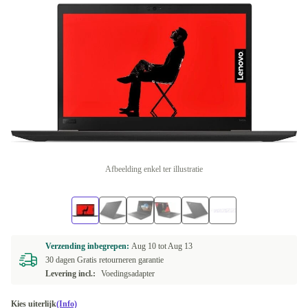
Afbeelding enkel ter illustratie
Verzending inbegrepen:
Aug 10 tot
Aug 13
30 dagen Gratis retourneren garantie
Levering incl.:
Voedingsadapter
Kies uiterlijk
(Info)