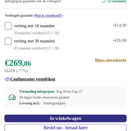
Inbegrepen garantie van de verkoper:
12 maanden
ND (Noords)
-€15,75
Beschikbaar in andere configuraties
256 GB
+€3,11
Verlengde garantie
(Wat is verzekerd?)
SE (Zweeds)
Nieuw
-€19,86
-€8,36
500 GB
+€33,57
+€14,99
verleng met 18 maanden
US (VS-Engels)
-€0,86
30 maanden verzekerd (12 + 18)
512 GB
-€24,88
+€26,99
verleng met 30 maanden
UK (GB-Engels)
-€0,29
42 maanden verzekerd (12 + 30)
1000 GB
+€86,55
DK (Deens)
+€5,22
€269
Bijna uitverkocht
,86
2000 GB
+€120,14
€1179
(-77%)
ES (Spaans)
+€13,59
Configuraties vergelijken
IT (Italiaans)
+€13,59
Verzending inbegrepen:
Aug 10 tot
Aug 13
30 dagen Gratis retourneren garantie
PT (Portugees)
+€13,59
Levering incl.:
Voedingsadapter
In winkelwagen
Bestel nu - betaal later