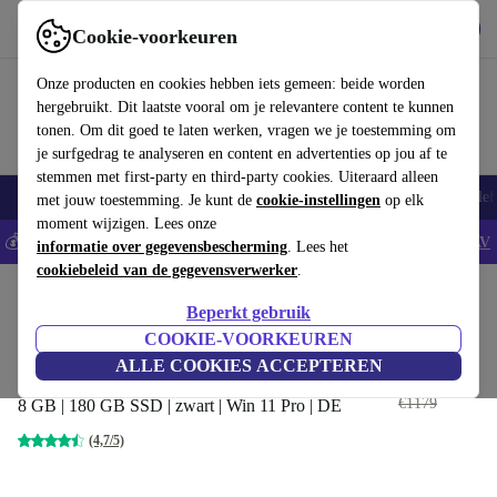
Download de app
Downloaden
Cookie-voorkeuren
Gebruik refurbed snel en eenvoudig
Onze producten en cookies hebben iets gemeen: beide worden
hergebruikt. Dit laatste vooral om je relevantere content te kunnen
tonen. Om dit goed te laten werken, vragen we je toestemming om
je surfgedrag te analyseren en content en advertenties op jou af te
stemmen met first-party en third-party cookies. Uiteraard alleen
Smartphones
Laptops
Tablets
Smartwatches
Accessoires
Koptelef
met jouw toestemming. Je kunt de
cookie-instellingen
op elk
moment wijzigen. Lees onze
💰Bespaar 5% EXTRA op alle iPhones - Code: IPHONEDEAL -
AV
informatie over gegevensbescherming
. Lees het
cookiebeleid van de gegevensverwerker
.
Home
Producten
Laptops
Lenovo Laptops
Beperkt gebruik
Lenovo ThinkPad T480s | i5-
COOKIE-VOORKEUREN
8250U | 14"
ALLE COOKIES ACCEPTEREN
€269
,86
€1179
8 GB | 180 GB SSD | zwart | Win 11 Pro | DE
(4,7/5)