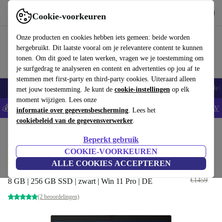
Download de app
Downloaden
Cookie-voorkeuren
Gebruik refurbed snel en eenvoudig
Onze producten en cookies hebben iets gemeen: beide worden
hergebruikt. Dit laatste vooral om je relevantere content te kunnen
tonen. Om dit goed te laten werken, vragen we je toestemming om
je surfgedrag te analyseren en content en advertenties op jou af te
stemmen met first-party en third-party cookies. Uiteraard alleen
Smartphones
Laptops
Tablets
Smartwatches
Accessoires
Koptelef
met jouw toestemming. Je kunt de
cookie-instellingen
op elk
moment wijzigen. Lees onze
💰Bespaar 5% EXTRA op alle iPhones - Code: IPHONEDEAL -
AV
informatie over gegevensbescherming
. Lees het
cookiebeleid van de gegevensverwerker
.
Home
Producten
Laptops
Lenovo Laptops
Beperkt gebruik
Lenovo ThinkPad L14 G1 | i5-
COOKIE-VOORKEUREN
10310U | 14-inch
ALLE COOKIES ACCEPTEREN
€279
€1459
8 GB | 256 GB SSD | zwart | Win 11 Pro | DE
(2 beoordelingen)