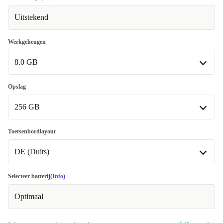
Uitstekend
Werkgeheugen
8.0 GB
8.0 GB
Opslag
256 GB
16.0 GB
+€15
256 GB
Toetsenbordlayout
Beschikbaar in andere configuraties
DE (Duits)
512 GB
+€70
DE (Duits)
Selecteer batterij
(Info)
Beschikbaar in andere configuraties
Optimaal
BE (Belgisch)
+€15