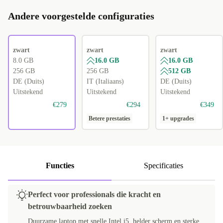
Andere voorgestelde configuraties
zwart
zwart
zwart
8.0 GB
16.0 GB
16.0 GB
256 GB
256 GB
512 GB
DE (Duits)
IT (Italiaans)
DE (Duits)
Uitstekend
Uitstekend
Uitstekend
€279
€294
€349
Betere prestaties
1+ upgrades
Functies
Specificaties
Perfect voor professionals die kracht en
betrouwbaarheid zoeken
Duurzame laptop met snelle Intel i5, helder scherm en sterke