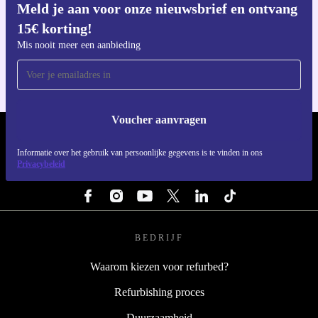
Meld je aan voor onze nieuwsbrief en ontvang
15€ korting!
Download de refurbed app
Voor iOS en Android
Mis nooit meer een aanbieding
Voucher aanvragen
REFURBED NEDERLAND - RETHINK NEW.
Informatie over het gebruik van persoonlijke gegevens is te vinden in ons
Privacybeleid
VOLG ONS
BEDRIJF
Waarom kiezen voor refurbed?
Refurbishing proces
Duurzaamheid