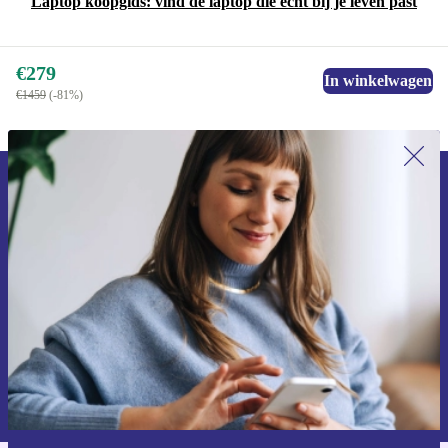
Laptop koopgids: vind de laptop die echt bij je leven past
€279
In winkelwagen
€1459
(-81%)
Meld je aan voor onze nieuwsbrief en
ontvang €15 korting!
Mis nooit meer een aanbieding.
Voucher aanvragen
Informatie over het gebruik van persoonsgegevens vind je in ons
privacybeleid
.