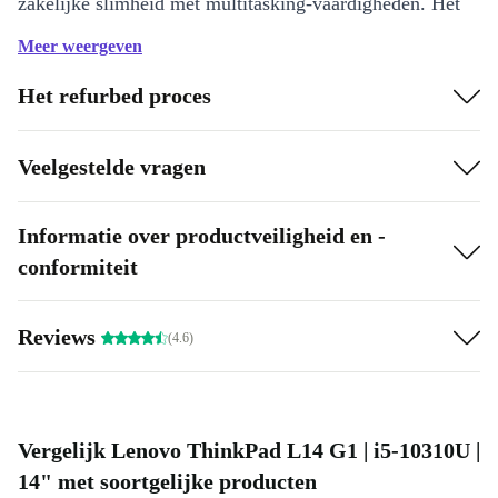
zakelijke slimheid met multitasking-vaardigheden. Het
wordt geleverd met een krachtige processor en een
Meer weergeven
goede hoeveelheid responsief geheugen, klaar om te
Het refurbed proces
werken. Wissel moeiteloos tussen databeheer,
videogesprekken en softwaretoepassingen.
Veelgestelde vragen
Hoogtepunten:
Verwerkingskracht: Krachtige processor voor veeleisende taken
Informatie over productveiligheid en -
Milieuvriendelijk: Duurzamer dan een nieuwe laptop kopen
conformiteit
Reviews
(4.6)
Vergelijk Lenovo ThinkPad L14 G1 | i5-10310U |
14" met soortgelijke producten