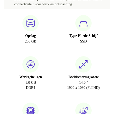
connectiviteit voor werk en ontspanning.
Opslag
Type Harde Schijf
256 GB
SSD
Werkgeheugen
Beeldschermgrootte
8.0 GB
14.0 "
DDR4
1920 x 1080 (FullHD)