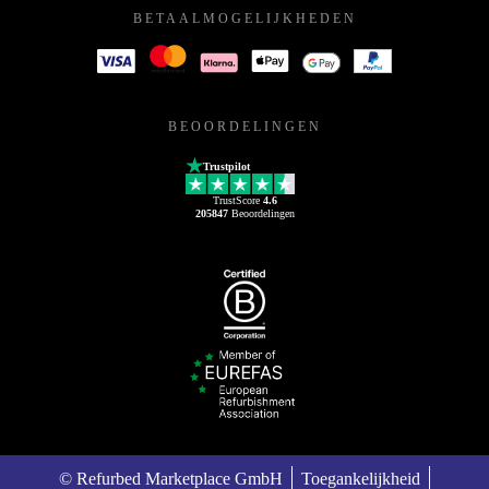
BETAALMOGELIJKHEDEN
BEOORDELINGEN
Trustpilot
TrustScore
4.6
205847
Beoordelingen
© Refurbed Marketplace GmbH
Toegankelijkheid