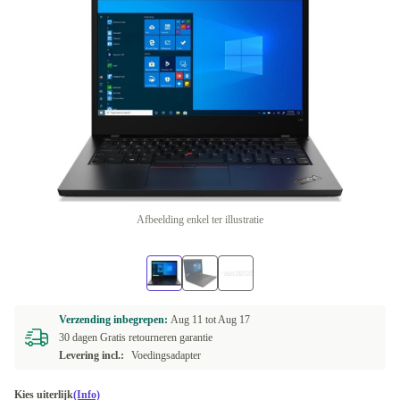
Afbeelding enkel ter illustratie
Verzending inbegrepen:
Aug 11 tot
Aug 17
30 dagen Gratis retourneren garantie
Levering incl.:
Voedingsadapter
Kies uiterlijk
(Info)