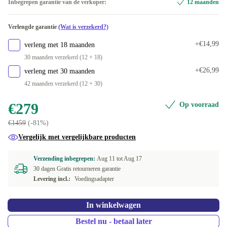
Inbegrepen garantie van de verkoper:
12 maanden
ES (Spaans)
+€15
Verlengde garantie
(Wat is verzekerd?)
FR (Frans)
+€15
+€14,99
verleng met 18 maanden
IT (Italiaans)
+€15
30 maanden verzekerd (12 + 18)
+€26,99
verleng met 30 maanden
ND (Noords)
+€15
42 maanden verzekerd (12 + 30)
NL (Nederlands)
+€15
€279
Op voorraad
€1459
(-81%)
PL (Pools)
+€15
Vergelijk met vergelijkbare producten
SI (Sloveens)
+€15
Verzending inbegrepen:
Aug 11 tot
Aug 17
30 dagen Gratis retourneren garantie
CZ (Tsjechisch)
+€850,12
Levering incl.:
Voedingsadapter
PT (Portugees)
+€850,12
In winkelwagen
US (VS-Engels)
+€850,12
Bestel nu - betaal later