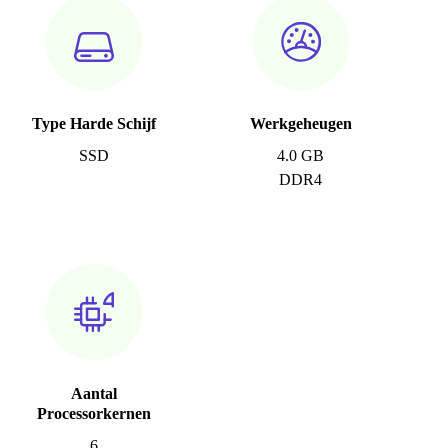
Type Harde Schijf
Werkgeheugen
SSD
4.0 GB
DDR4
Aantal
Processorkernen
6