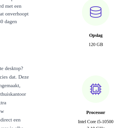
rd met een
at onverhoopt
30 dagen
Opslag
120 GB
te desktop?
cies dat. Deze
ongemaakt,
 thuiskantoor
xtra
uw
Processor
direct een
Intel Core i5-10500