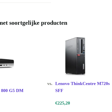
volle
et soortgelijke producten
rale desktop in
KEN VOOR
e
 spreadsheets,
 tijdens drukke
vs.
Lenovo ThinkCentre M720s
k 800 G5 DM
SFF
€225,20