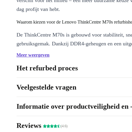
verschil voor het milieu – een meer duurzame keuze w
dag profijt van hebt.
Waarom kiezen voor de Lenovo ThinkCentre M70s refurbish
De ThinkCentre M70s is gebouwd voor stabiliteit, sn
gebruiksgemak. Dankzij DDR4-geheugen en een uitg
assortiment aan aansluitingen, sluit je eenvoudig al j
Meer weergeven
aan. Je geniet van soepele prestaties, zelfs bij meerde
Het refurbed proces
tegelijk.
Voordelen op een rij:
Veelgestelde vragen
Razendsnelle DDR4 RAM
: Geen vertraging, zelfs bij zware 
Uitgebreide aansluitmogelijkheden
: USB-C, meerdere USB
Informatie over productveiligheid en 
HDMI, DisplayPort, en meer – altijd de juiste verbinding voo
accessoires.
Reviews
Compact ontwerp
: Past makkelijk op je bureau of in een kast
(4.6)