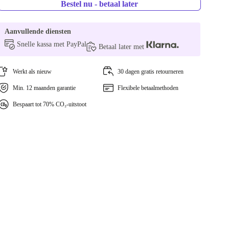
Bestel nu - betaal later
Aanvullende diensten
Snelle kassa met PayPal
Betaal later met
Werkt als nieuw
30 dagen gratis retourneren
Min. 12 maanden garantie
Flexibele betaalmethoden
Bespaart tot 70% CO₂-uitstoot