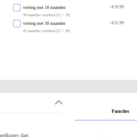
12.0 GB
+€40,26
+€19,99
verleng met 18 maanden
16.0 GB
+€60,40
30 maanden verzekerd (12 + 18)
24.0 GB
+€32,99
+€100,67
verleng met 30 maanden
42 maanden verzekerd (12 + 30)
32.0 GB
+€140,94
48.0 GB
+€221,44
64.0 GB
+€301,96
Functies
oedkoper dan