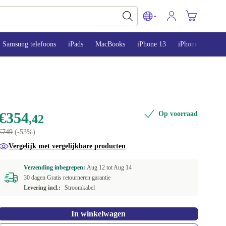
Samsung telefoons
iPads
MacBooks
iPhone 13
iPhone 14
iP
€354
Op voorraad
,42
€749
(-53%)
Vergelijk met vergelijkbare producten
Verzending inbegrepen:
Aug 12 tot
Aug 14
30 dagen Gratis retourneren garantie
Levering incl.:
Stroomkabel
In winkelwagen