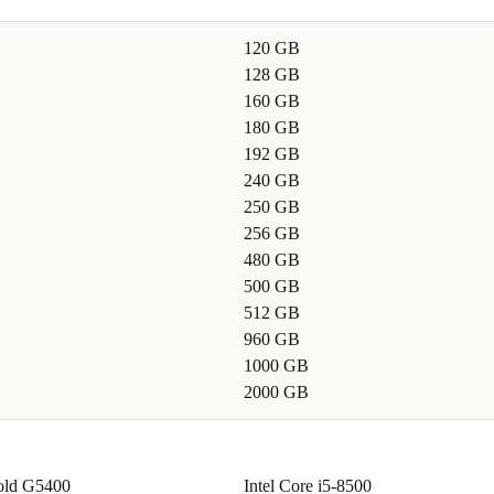
n genieten van
rtainment is.
120 GB
128 GB
160 GB
180 GB
n DisplayPort
192 GB
tot externe
240 GB
250 GB
emak en
256 GB
480 GB
500 GB
RELD?
512 GB
960 GB
0s van lenovo,
1000 GB
lager verbruik
2000 GB
is én helpt de
Gold G5400
Intel Core i5-8500