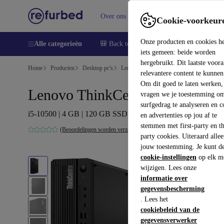
Over ons
Verkopen
Support
Cookie-voorkeur
Onze producten en cookies h
Alle categorieën
🎒 Back to school
Smartphones
Lapto
iets gemeen: beide worden
hergebruikt. Dit laatste voor
Home
Producten
Desktop pc's
Lenovo Desktops
relevantere content te kunnen
Om dit goed te laten werken,
Lenovo ThinkCentre M70s
vragen we je toestemming om
surfgedrag te analyseren en c
i5-10500 | 4 GB | 120 GB SSD | Cardreader | Win 11 Pro
en advertenties op jou af te
stemmen met first-party en th
(Beoordelingen worden verzameld)
party cookies. Uiteraard alle
jouw toestemming. Je kunt d
cookie-instellingen
op elk m
wijzigen. Lees onze
informatie over
gegevensbescherming
. Lees het
cookiebeleid van de
gegevensverwerker