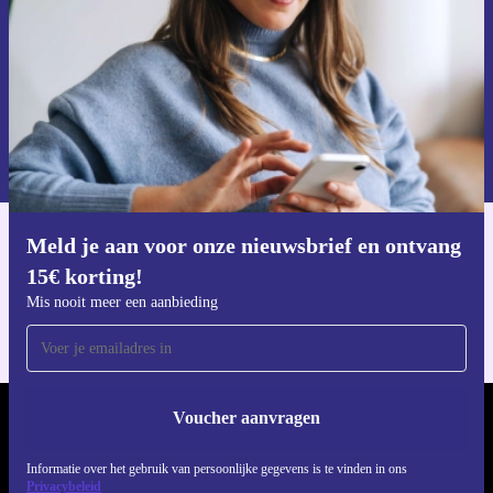
huis die niet alleen je werk makkelijker maakt, maar ook
bijdraagt aan een betere wereld. ✨
Voucher aanvragen
Informatie over het gebruik van persoonsgegevens vind je in ons
privacybeleid
.
Meld je aan voor onze nieuwsbrief en ontvang
Download de refurbed app
15€ korting!
Voor iOS en Android
Mis nooit meer een aanbieding
Voucher aanvragen
REFURBED NEDERLAND - RETHINK NEW.
Informatie over het gebruik van persoonlijke gegevens is te vinden in ons
VOLG ONS
Privacybeleid