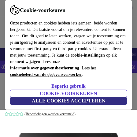
Download de app
Downloaden
Cookie-voorkeuren
Gebruik refurbed snel en eenvoudig
Onze producten en cookies hebben iets gemeen: beide worden
hergebruikt. Dit laatste vooral om je relevantere content te kunnen
tonen. Om dit goed te laten werken, vragen we je toestemming om
je surfgedrag te analyseren en content en advertenties op jou af te
stemmen met first-party en third-party cookies. Uiteraard alleen
Smartphones
Laptops
Tablets
Smartwatches
Accessoires
Koptelef
met jouw toestemming. Je kunt de
cookie-instellingen
op elk
moment wijzigen. Lees onze
💰Bespaar 5% EXTRA op alle iPhones - Code: IPHONEDEAL -
AV
informatie over gegevensbescherming
. Lees het
cookiebeleid van de gegevensverwerker
.
Home
Producten
Desktop pc's
Lenovo Desktops
Beperkt gebruik
Lenovo ThinkCentre Neo 50q G4 SFF
COOKIE-VOORKEUREN
ALLE COOKIES ACCEPTEREN
i5-13420H | 16 GB | 256 GB SSD | WiFi + BT | Win 11 Pro
(Beoordelingen worden verzameld)