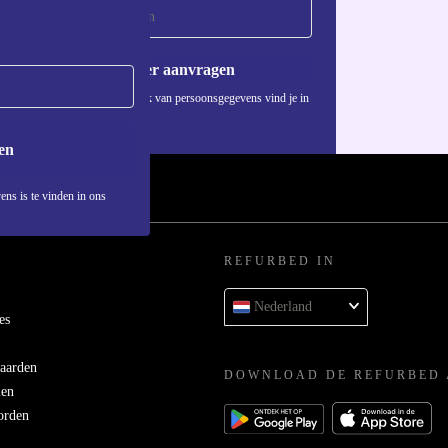
Voucher aanvragen
Informatie over het gebruik van persoonsgegevens vind je in
ons
privacybeleid
.
en
ens is te vinden in ons
REFURBED IN
Nederland
es
aarden
DOWNLOAD DE REFURBED 
men
orden