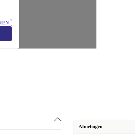
REN
Afmetingen