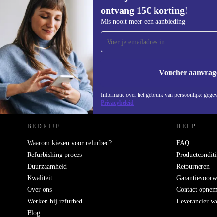
ontvang 15€ korting!
Meld je aan voor onze nieuwsbrief en
Mis nooit meer een aanbieding
ontvang €15 korting!
Mis nooit meer een aanbieding.
Voucher aanvrag
REFURBED NEDERLAND - RETHINK NEW.
Informatie over het gebruik van persoonlijke gegev
Privacybeleid
BEDRIJF
HELP
Waarom kiezen voor refurbed?
FAQ
Refurbishing proces
Productconditi
Duurzaamheid
Retourneren
Kwaliteit
Garantievoorw
Over ons
Contact opne
Werken bij refurbed
Leverancier w
Blog