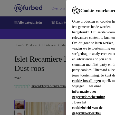
Over ons
Verkopen
Support
Cookie-voorkeur
Onze producten en cookies h
Alle categorieën
🎒 Back to school
Smartphones
Lapto
iets gemeen: beide worden
hergebruikt. Dit laatste voor
relevantere content te kunnen
Om dit goed te laten werken,
Home
Producten
Huishouden
Meubels
vragen we je toestemming om
surfgedrag te analyseren en c
Islet Recamiere links Danny
en advertenties op jou af te
stemmen met first-party en th
Dust roos
party cookies. Uiteraard alle
jouw toestemming. Je kunt d
roze
cookie-instellingen
op elk m
(Beoordelingen worden verzameld)
wijzigen. Lees onze
informatie over
gegevensbescherming
. Lees het
cookiebeleid van de
gegevensverwerker