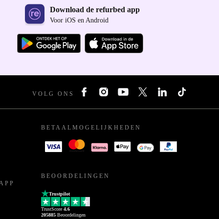
Download de refurbed app
Voor iOS en Android
VOLG ONS
BETAALMOGELIJKHEDEN
BEOORDELINGEN
APP
Trustpilot
TrustScore
4.6
205885
Beoordelingen