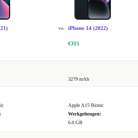
021)
vs.
iPhone 14 (2022)
xperts en is
€315
stel.
ne 13 Pro
3279 mAh
15 Pro
.
l vaak
ic
Apple A15 Bionic
:
Werkgeheugen:
d?
6.0 GB
er dan een
t. Daarnaast