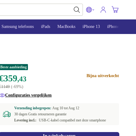
Samsung telefoons
iPads
MacBooks
iPhone 13
iPhone 14
iP
Beste aanbieding
€359
Bijna uitverkocht
,43
€1149
(-69%)
Configuraties vergelijken
Verzending inbegrepen:
Aug 10 tot
Aug 12
30 dagen Gratis retourneren garantie
Levering incl.:
USB-C-kabel compatibel met deze smartphone
In winkelwagen