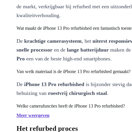
de markt, verkrijgbaar bij refurbed met een uitzonderli
kwaliteitverhouding.
Wat maakt de iPhone 13 Pro refurbished een fantastisch toeste
De
krachtige camerasysteem
, het
uiterst responsie
snelle processor
en de
lange batterijduur
maken d
Pro
een van de beste high-end smartphones.
Van welk materiaal is de iPhone 13 Pro refurbished gemaakt?
De
iPhone 13 Pro refurbished
is bijzonder stevig da
behuizing van
roestvrij chirurgisch staal
.
Welke camerafuncties heeft de iPhone 13 Pro refurbished?
Meer weergeven
Met de geavanceerde camera van de
iPhone 13 Pro
k
alleen
Het refurbed proces
macrofoto’s
maken van slechts twee centimeter