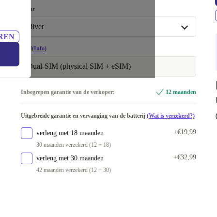
128 GB
Kleur
256 GB
+€131,56
zilver
REN
512 GB
+€209,57
zilver
SIM
(Info)
1000 GB
+€270,57
blauw
+€52,56
Dual-SIM (physical SIM + eSIM)
grijs
+€58,56
Inbegrepen garantie van de verkoper:
12 maanden
goud
+€60,56
Uitgebreide garantie en vervanging van de batterij
(Wat is verzekerd?)
groen
+€74,57
+€19,99
verleng met 18 maanden
30 maanden verzekerd (12 + 18)
+€32,99
verleng met 30 maanden
42 maanden verzekerd (12 + 30)