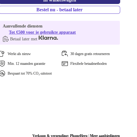
Bestel nu - betaal later
Aanvullende diensten
Tot €500 voor je gebruikte apparaat
Betaal later met
Werkt als nieuw
30 dagen gratis retourneren
Min. 12 maanden garantie
Flexibele betaalmethoden
Bespaart tot 70% CO₂-uitstoot
Verkoop & verzending:
PhoneHero
|
Meer aanbiedingen