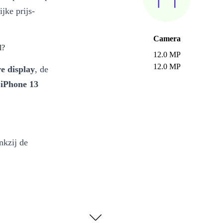
jke prijs-
Camera
l?
12.0 MP
12.0 MP
ve display
, de
e
iPhone 13
nkzij de
un je niet
 afstand,