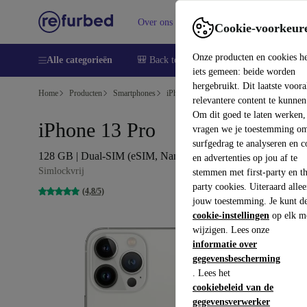
Over ons
Verkopen
Support
Cookie-voorkeur
Onze producten en cookies h
Alle categorieën
🎒 Back to school
Smartphones
Lapto
iets gemeen: beide worden
hergebruikt. Dit laatste voor
Home
Producten
Smartphones
iPhones
relevantere content te kunnen
Om dit goed te laten werken,
iPhone 13 Pro
vragen we je toestemming om
surfgedrag te analyseren en c
128 GB | Dual-SIM (eSIM, Nano-SIM) | zilver
en advertenties op jou af te
Simlockvrij
stemmen met first-party en th
party cookies. Uiteraard alle
(4,8/5)
jouw toestemming. Je kunt d
cookie-instellingen
op elk m
wijzigen. Lees onze
informatie over
gegevensbescherming
. Lees het
cookiebeleid van de
gegevensverwerker