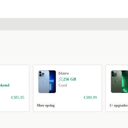
blauw
256 GB
tekend
Goed
€385,95
€389,99
Meer opslag
1+ upgrades