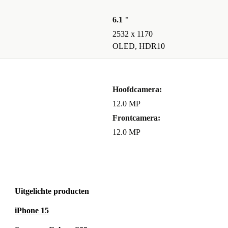
 en
6.1 "
2532 x 1170
OLED, HDR10
Hoofdcamera:
12.0 MP
e alles biedt
Frontcamera:
furbished
12.0 MP
n betaalbare
Uitgelichte producten
iPhone 15