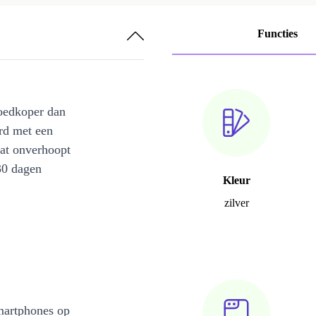
Functies
oedkoper dan
rd met een
at onverhoopt
30 dagen
Kleur
zilver
martphones op