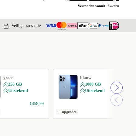
Verzonden vanuit:
Zweden
Veilige transactie
groen
blauw
256 GB
1000 GB
Uitstekend
Uitstekend
€458,99
€544
1+ upgrades
1