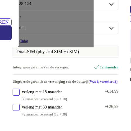
Premium
Als nieuw
+€39,99
Optimaal
128 GB
128 GB
Kleur
REN
256 GB
+€48,58
grijs
512 GB
+€81,14
grijs
SIM
(Info)
blauw
+€54,58
Dual-SIM (physical SIM + eSIM)
zilver
+€54,58
Inbegrepen garantie van de verkoper:
12 maanden
goud
+€96,58
Uitgebreide garantie en vervanging van de batterij
(Wat is verzekerd?)
+€14,99
verleng met 18 maanden
30 maanden verzekerd (12 + 18)
+€26,99
verleng met 30 maanden
42 maanden verzekerd (12 + 30)