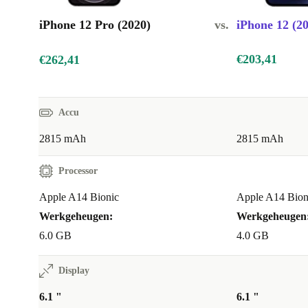
HDR-opname tilt je videografie naar een hoger nivea
iPhone 12 Pro (2020)
vs.
iPhone 12 (2
Duurzaam en Milieubewust
€203,41
Door te kiezen voor een refurbished iPhone 12 Pro, dr
€262,41
een groenere toekomst en geniet je van professionele p
Accu
2815 mAh
2815 mAh
Processor
Apple A14 Bionic
Apple A14 Bion
Werkgeheugen:
Werkgeheugen
6.0 GB
4.0 GB
Display
6.1 "
6.1 "