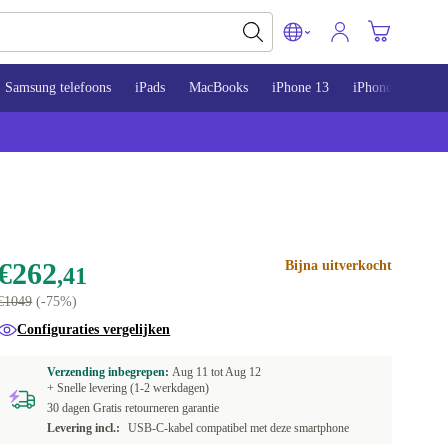
Samsung telefoons
iPads
MacBooks
iPhone 13
iPhone 14
iP
€262
Bijna uitverkocht
,41
€1049
(-75%)
Configuraties vergelijken
Verzending inbegrepen:
Aug 11 tot
Aug 12
+ Snelle levering (1-2 werkdagen)
30 dagen Gratis retourneren garantie
Levering incl.:
USB-C-kabel compatibel met deze smartphone