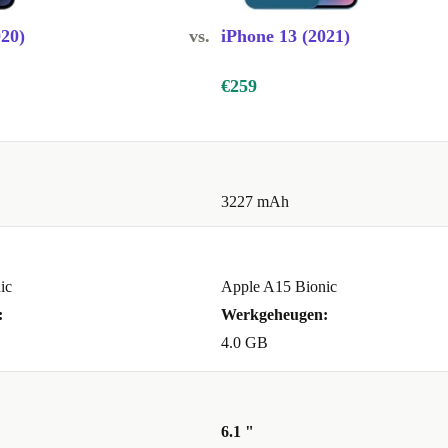
u.
020)
vs.
iPhone 13 (2021)
€259
aag je bij aan
restaties.
3227 mAh
ic
Apple A15 Bionic
:
Werkgeheugen:
4.0 GB
6.1 "