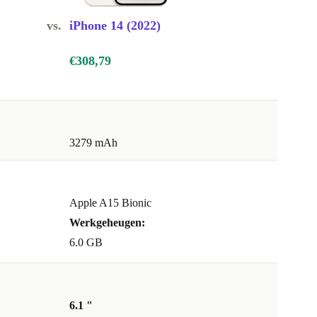
vs.
iPhone 14 (2022)
€308,79
3279 mAh
Apple A15 Bionic
Werkgeheugen:
6.0 GB
6.1 "