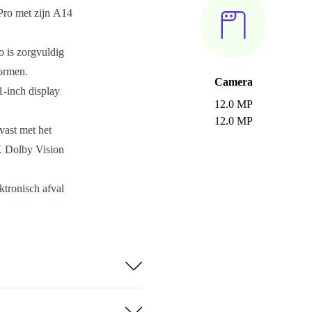
Pro met zijn A14
 is zorgvuldig
normen.
Camera
1-inch display
12.0 MP
12.0 MP
vast met het
K Dolby Vision
tronisch afval
ies en
Phone is
e eisen.