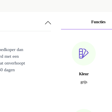
Functies
oedkoper dan
rd met een
at onverhoopt
30 dagen
Kleur
grijs