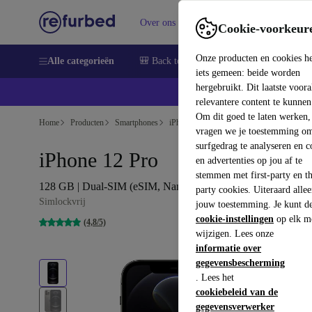
Over ons
Verkopen
Support
Cookie-voorkeur
Onze producten en cookies h
Alle categorieën
🎒 Back to school
Smartphones
Lapto
iets gemeen: beide worden
hergebruikt. Dit laatste voor
relevantere content te kunnen
Om dit goed te laten werken,
Home
Producten
Smartphones
iPhones
vragen we je toestemming om
surfgedrag te analyseren en c
iPhone 12 Pro
en advertenties op jou af te
stemmen met first-party en th
128 GB | Dual-SIM (eSIM, Nano-SIM) | graphit
party cookies. Uiteraard alle
Simlockvrij
jouw toestemming. Je kunt d
cookie-instellingen
op elk m
(4,8/5)
wijzigen. Lees onze
informatie over
gegevensbescherming
. Lees het
cookiebeleid van de
gegevensverwerker