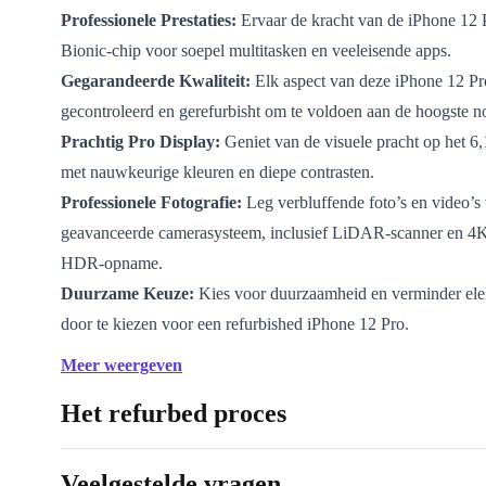
Professionele Prestaties:
Ervaar de kracht van de iPhone 12 
Bionic-chip voor soepel multitasken en veeleisende apps.
Gegarandeerde Kwaliteit:
Elk aspect van deze iPhone 12 Pro
gecontroleerd en gerefurbisht om te voldoen aan de hoogste 
Prachtig Pro Display:
Geniet van de visuele pracht op het 6,
met nauwkeurige kleuren en diepe contrasten.
Professionele Fotografie:
Leg verbluffende foto’s en video’s 
geavanceerde camerasysteem, inclusief LiDAR-scanner en 4
HDR-opname.
Duurzame Keuze:
Kies voor duurzaamheid en verminder elek
door te kiezen voor een refurbished iPhone 12 Pro.
Refurbished iPhone 12 Pro: De Professional in Jouw Hand
Meer weergeven
De refurbed iPhone 12 Pro biedt professionele prestat
Het refurbed proces
innovatieve functies in een betaalbaar pakket. Deze i
ontworpen voor degenen die niets minder dan het best
Veelgestelde vragen