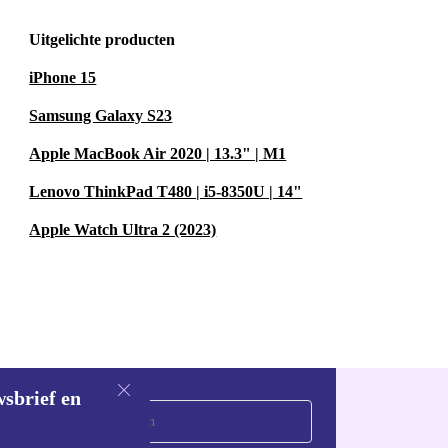
p je pols.
rdlopen, fietsen,
Uitgelichte producten
s en helpt je
iPhone 15
Samsung Galaxy S23
Apple MacBook Air 2020 | 13.3" | M1
 je een
gebruik en
Lenovo ThinkPad T480 | i5-8350U | 14"
ionaliteit. De
Apple Watch Ultra 2 (2023)
ekeken en
ie.
zowel Android-
wsbrief en
eer staan