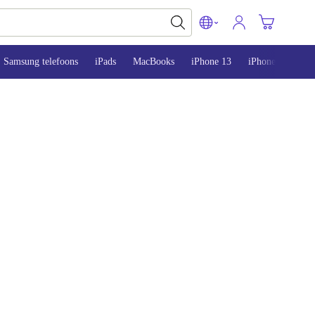
Samsung telefoons
iPads
MacBooks
iPhone 13
iPhone 14
iP