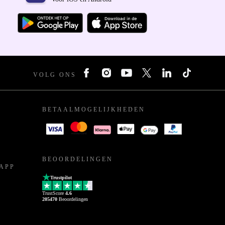
VOLG ONS
BETAALMOGELIJKHEDEN
BEOORDELINGEN
APP
Trustpilot
TrustScore
4.6
205470
Beoordelingen