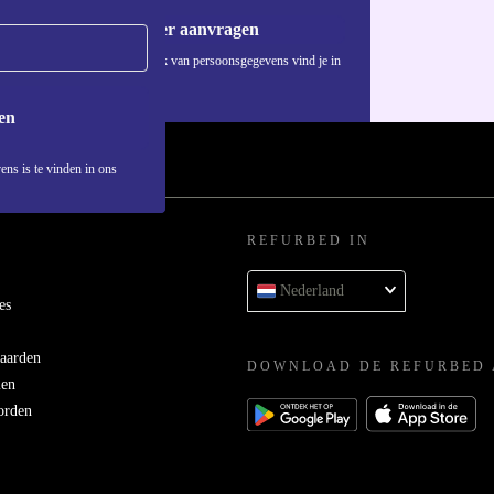
Voucher aanvragen
Informatie over het gebruik van persoonsgegevens vind je in
ons
privacybeleid
.
 gyroscoop en
en
en
m bewuste
ens is te vinden in ons
REFURBED IN
Nederland
erd en
es
antie en hebt
aarden
en dus.
DOWNLOAD DE REFURBED 
men
orden
h