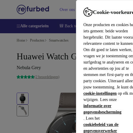
Over ons
Verkopen
Support
Cookie-voorkeur
Onze producten en cookies h
Alle categorieën
🎒 Back to school
Smartphones
Lapto
iets gemeen: beide worden
hergebruikt. Dit laatste voor
Home
Producten
Smartwatches
relevantere content te kunnen
Om dit goed te laten werken,
Huawei Watch GT 2 Pro (2020)
vragen we je toestemming om
surfgedrag te analyseren en c
Nebula Grey
en advertenties op jou af te
stemmen met first-party en th
(2 beoordelingen)
party cookies. Uiteraard alle
jouw toestemming. Je kunt d
cookie-instellingen
op elk m
wijzigen. Lees onze
informatie over
gegevensbescherming
. Lees het
cookiebeleid van de
gegevensverwerker