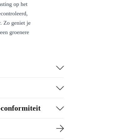
sting op het
controleerd,
 Zo geniet je
 een groenere
ankzij de scherpe
n trainingsdata
vig aan, terwijl
pnieuw.
-conformiteit
n de gaten, meet
dersteunt een
e via Bluetooth