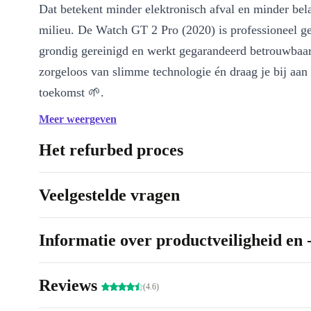
Dat betekent minder elektronisch afval en minder bela
milieu. De Watch GT 2 Pro (2020) is professioneel ge
grondig gereinigd en werkt gegarandeerd betrouwbaar.
zorgeloos van slimme technologie én draag je bij aan
toekomst 🌱.
Meer weergeven
Belangrijkste voordelen van de Watch GT 2 Pro (2020)
Prachtig OLED-display
: Elk detail springt van het scherm d
Het refurbed proces
resolutie van 454 x 454 pixels. Je ziet notificaties, berichten e
altijd helder en duidelijk.
Veelgestelde vragen
Premium materialen
: De titanium behuizing voelt luxe en ste
het horloge licht blijft. Comfort en duurzaamheid, elke dag o
Informatie over productveiligheid en 
Slimme sensoren voor een gezond leven
: Houd je hartslag i
je activiteiten en krijg inzicht in je slaap. Deze smartwatch on
actieve en bewuste levensstijl.
Reviews
(4.6)
Naadloze connectiviteit
: Koppel eenvoudig met je smartphon