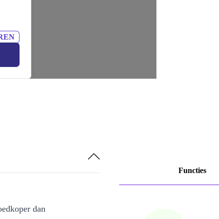
REN
Functies
oedkoper dan