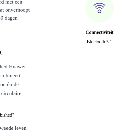
rd met een
at onverhoopt
30 dagen
Connectiviteit
Bluetooth 5.1
g
ished Huawei
ombineert
jou én de
circulaire
bished?
tweede leven.