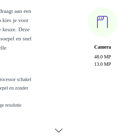
jdraagt aan een
 kies je voor
e keuze. Deze
soepel en snel
Camera
lle
48.0 MP
13.0 MP
rocessor schakel
oepel en zonder
ge resolutie
oor entertainment
ofdcamera en 13