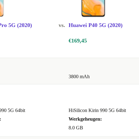
ro 5G (2020)
vs.
Huawei P40 5G (2020)
 je alles snel
e apps.
€169,45
draaien zelfs
ning.
3800 mAh
doorkomt
agen en
 990 5G 64bit
HiSilicon Kirin 990 5G 64bit
:
Werkgeheugen:
8.0 GB
ngsfuncties