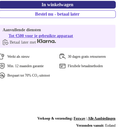
In winkelwagen
Bestel nu - betaal later
Aanvullende diensten
Tot €500 voor je gebruikte apparaat
Betaal later met
Werkt als nieuw
30 dagen gratis retourneren
Min. 12 maanden garantie
Flexibele betaalmethoden
Bespaart tot 70% CO₂-uitstoot
Verkoop & verzending:
Foxway
|
Alle Aanbiedingen
Verzonden vanuit:
Estland