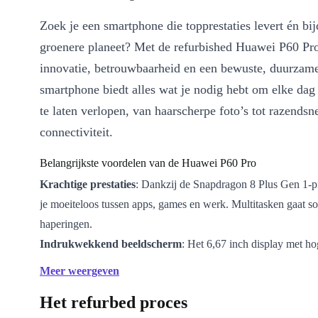
Zoek je een smartphone die topprestaties levert én bi
groenere planeet? Met de refurbished Huawei P60 Pro
innovatie, betrouwbaarheid en een bewuste, duurzam
smartphone biedt alles wat je nodig hebt om elke dag 
te laten verlopen, van haarscherpe foto’s tot razendsne
connectiviteit.
Belangrijkste voordelen van de Huawei P60 Pro
Krachtige prestaties
: Dankzij de Snapdragon 8 Plus Gen 1-p
je moeiteloos tussen apps, games en werk. Multitasken gaat s
haperingen.
Indrukwekkend beeldscherm
: Het 6,67 inch display met ho
geeft films, foto’s en apps helder en levensecht weer. Ideaal v
Meer weergeven
én productiviteit.
Het refurbed proces
Veelzijdige camera’s
: Leg elk moment vast met de 48 MP ho