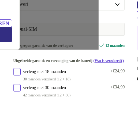
512 GB
+€164,90
zwart
zwart
SIM
REN
wit
+€75,87
Dual-SIM
Inbegrepen garantie van de verkoper:
12 maanden
Uitgebreide garantie en vervanging van de batterij
(Wat is verzekerd?)
+€24,99
verleng met 18 maanden
30 maanden verzekerd (12 + 18)
+€34,99
verleng met 30 maanden
42 maanden verzekerd (12 + 30)