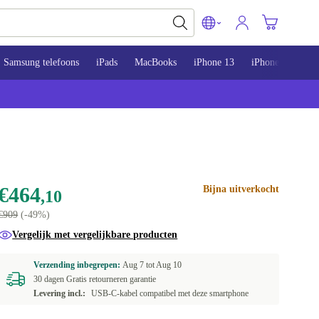
Samsung telefoons
iPads
MacBooks
iPhone 13
iPhone 14
iP
€464
Bijna uitverkocht
,10
€909
(-49%)
Vergelijk met vergelijkbare producten
Verzending inbegrepen:
Aug 7 tot
Aug 10
30 dagen Gratis retourneren garantie
Levering incl.:
USB-C-kabel compatibel met deze smartphone