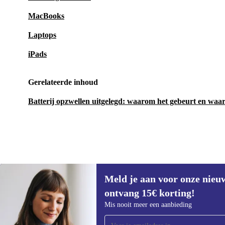
MacBooks
Laptops
iPads
Gerelateerde inhoud
Batterij opzwellen uitgelegd: waarom het gebeurt en waaro
Meld je aan voor onze nieu
€464,10
€909
(-49%)
ontvang 15€ korting!
Meld je aan voor onze nieuwsbrief en
Mis nooit meer een aanbieding
ontvang €15 korting!