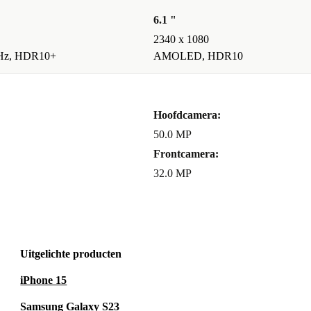
6.1 "
2340 x 1080
Hz, HDR10+
AMOLED, HDR10
 Pro bij je past
een refurbished
Hoofdcamera:
50.0 MP
Frontcamera:
ndaag nog voor
32.0 MP
 op een
Uitgelichte producten
iPhone 15
Samsung Galaxy S23