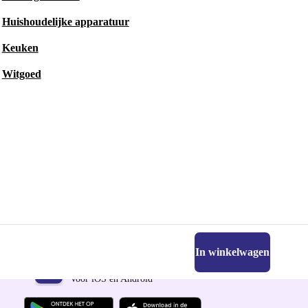
Huishoudelijke apparatuur
Keuken
Witgoed
In winkelwagen
Download de refurbed app
Voor iOS en Android