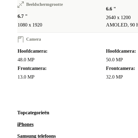
Beeldschermgrootte
houd je jouw gegevens altijd veilig.
6.6 "
6.7 "
2640 x 1200
refurbed voordelen voor jou
1080 x 1920
AMOLED, 90 
Minimaal
12 maanden garantie
voor extra zekerheid
Camera
30 dagen gratis retourneren
: probeer zorgeloos uit of de P60
Duurzaam alternatief: verklein je ecologische voetafdruk met 
Hoofdcamera:
Hoofdcamera:
smartphone
48.0 MP
50.0 MP
Frontcamera:
Frontcamera:
Maak het verschil voor jezelf én het milieu. Kies va
13.0 MP
32.0 MP
de refurbished Huawei P60 Pro en beleef technologie
verantwoorde manier.
Topcategorieën
iPhones
Samsung telefoons