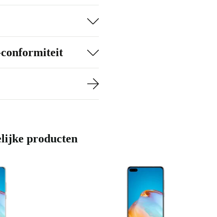
j daglicht en ’s
ijf je de hele
-conformiteit
een
sor voor extra
2, NFC en USB-C
paraten.
lijke producten
rd, grondig
 een
der
bewuste keuze
 🌱