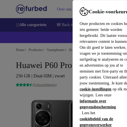
Over ons
Verkopen
Support
Cookie-voorkeur
Onze producten en cookies h
Alle categorieën
🎒 Back to school
Smartphones
Lapto
iets gemeen: beide worden
hergebruikt. Dit laatste voor
relevantere content te kunnen
Om dit goed te laten werken,
Home
Producten
Smartphones
Huawei Mobiele Telefoons
vragen we je toestemming om
surfgedrag te analyseren en c
Huawei P60 Pro
en advertenties op jou af te
stemmen met first-party en th
256 GB | Dual-SIM | zwart
party cookies. Uiteraard alle
jouw toestemming. Je kunt d
(6 beoordelingen)
cookie-instellingen
op elk m
wijzigen. Lees onze
informatie over
gegevensbescherming
. Lees het
cookiebeleid van de
gegevensverwerker