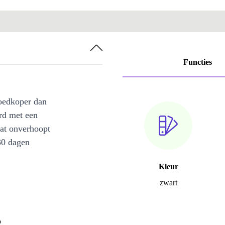
Functies
oedkoper dan
rd met een
at onverhoopt
30 dagen
Kleur
zwart
o