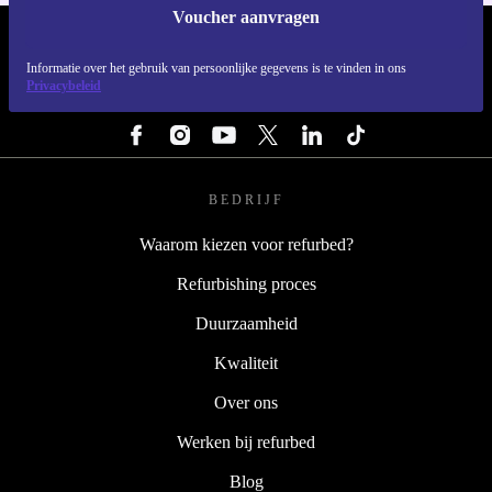
Voucher aanvragen
REFURBED NEDERLAND - RETHINK NEW.
Informatie over het gebruik van persoonlijke gegevens is te vinden in ons
Privacybeleid
VOLG ONS
BEDRIJF
Waarom kiezen voor refurbed?
Refurbishing proces
Duurzaamheid
Kwaliteit
Over ons
Werken bij refurbed
Blog