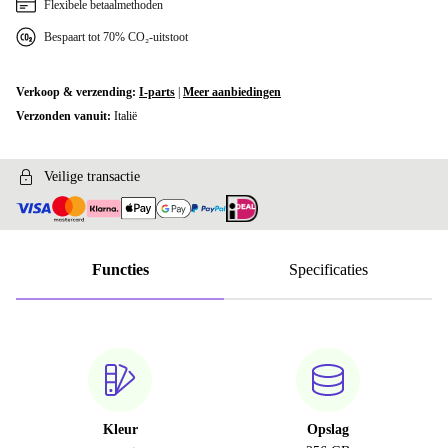
Flexibele betaalmethoden
Bespaart tot 70% CO₂-uitstoot
Verkoop & verzending:
I-parts
|
Meer aanbiedingen
Verzonden vanuit:
Italië
Veilige transactie
Functies
Specificaties
Kleur
Opslag