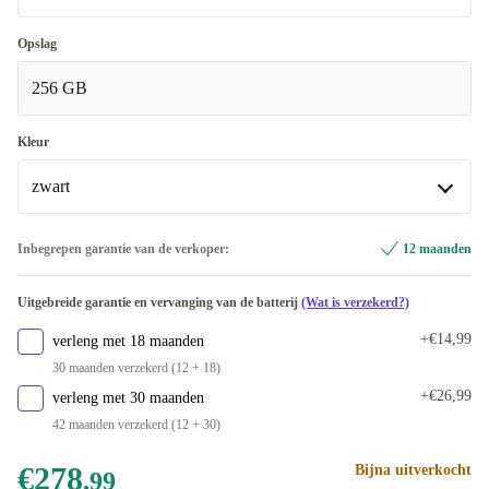
Goed
Opslag
256 GB
Heel goed
+€6
Kleur
zwart
zwart
Inbegrepen garantie van de verkoper:
12 maanden
goud
+€20,01
Uitgebreide garantie en vervanging van de batterij
(Wat is verzekerd?)
Beschikbaar in andere configuraties
+€14,99
verleng met 18 maanden
zilver
+€64,56
30 maanden verzekerd (12 + 18)
+€26,99
verleng met 30 maanden
42 maanden verzekerd (12 + 30)
€278
Bijna uitverkocht
,99