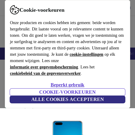
Download de app
Downloaden
Cookie-voorkeuren
Gebruik refurbed snel en eenvoudig
Onze producten en cookies hebben iets gemeen: beide worden
hergebruikt. Dit laatste vooral om je relevantere content te kunnen
tonen. Om dit goed te laten werken, vragen we je toestemming om
je surfgedrag te analyseren en content en advertenties op jou af te
stemmen met first-party en third-party cookies. Uiteraard alleen
Smartphones
Laptops
Tablets
Smartwatches
Accessoires
Koptelef
met jouw toestemming. Je kunt de
cookie-instellingen
op elk
moment wijzigen. Lees onze
Home
informatie over gegevensbescherming
Producten
Smartphones
Huawei Mobiele Telefoons
. Lees het
cookiebeleid van de gegevensverwerker
.
Beste aanbieding
Beperkt gebruik
Huawei P40 Pro 5G
COOKIE-VOORKEUREN
€278
,99
256 GB | zwart
ALLE COOKIES ACCEPTEREN
€969
(4,4/5)