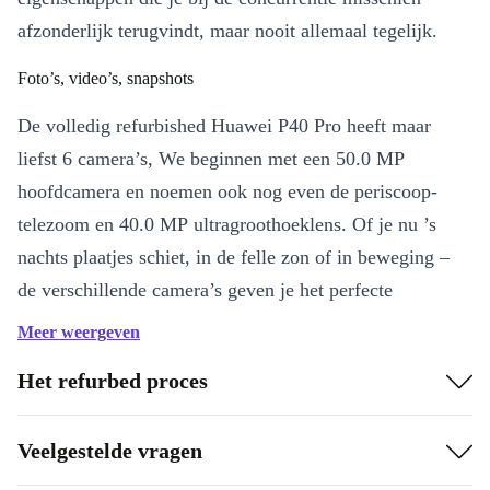
afzonderlijk terugvindt, maar nooit allemaal tegelijk.
Foto’s, video’s, snapshots
De volledig refurbished Huawei P40 Pro heeft maar
liefst 6 camera’s, We beginnen met een 50.0 MP
hoofdcamera en noemen ook nog even de periscoop-
telezoom en 40.0 MP ultragroothoeklens. Of je nu ’s
nachts plaatjes schiet, in de felle zon of in beweging –
de verschillende camera’s geven je het perfecte
gereedschap om alle belangrijke momenten in de beste
Meer weergeven
kwaliteit vast te leggen.
Het refurbed proces
Power… MEER POWER
Veelgestelde vragen
De Kirin 990 is een van de snelste smartphone-
processors van 2020 en vormt, samen met de andere