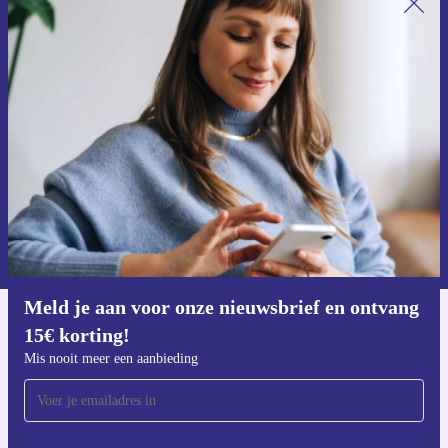
Meld je aan voor onze nieuwsbrief en
ontvang €15 korting!
Mis nooit meer een aanbieding.
Voucher aanvragen
Informatie over het gebruik van persoonsgegevens vind je in ons
privacybeleid
.
Meld je aan voor onze nieuwsbrief en ontvang
15€ korting!
Download de refurbed app
Voor iOS en Android
Mis nooit meer een aanbieding