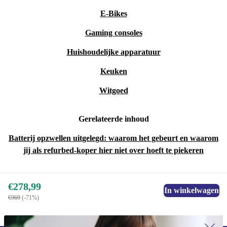
E-Bikes
Gaming consoles
Huishoudelijke apparatuur
Keuken
Witgoed
Gerelateerde inhoud
Batterij opzwellen uitgelegd: waarom het gebeurt en waarom
jij als refurbed-koper hier niet over hoeft te piekeren
€278,99
In winkelwagen
€969
(-71%)