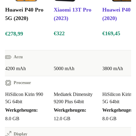
met een beetje moeite zelf, direct van het internet
Huawei P40 Pro
Xiaomi 13T Pro
Huawei P40 
5G (2020)
(2023)
(2020)
€322
€169,45
€278,99
Accu
4200 mAh
5000 mAh
3800 mAh
Processor
HiSilicon Kirin 990
Mediatek Dimensity
HiSilicon Kirin 
5G 64bit
9200 Plus 64bit
5G 64bit
Werkgeheugen:
Werkgeheugen:
Werkgeheugen:
8.0 GB
12.0 GB
8.0 GB
Display