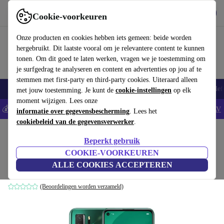
Download de app
Downloaden
Cookie-voorkeuren
Gebruik refurbed snel en eenvoudig
Onze producten en cookies hebben iets gemeen: beide worden
hergebruikt. Dit laatste vooral om je relevantere content te kunnen
tonen. Om dit goed te laten werken, vragen we je toestemming om
je surfgedrag te analyseren en content en advertenties op jou af te
stemmen met first-party en third-party cookies. Uiteraard alleen
Smartphones
Laptops
Tablets
Smartwatches
Accessoires
Koptelef
met jouw toestemming. Je kunt de
cookie-instellingen
op elk
moment wijzigen. Lees onze
💰Bespaar 5% EXTRA op alle iPhones - Code: IPHONEDEAL -
AV
informatie over gegevensbescherming
. Lees het
cookiebeleid van de gegevensverwerker
.
Home
Producten
Smartphones
Huawei Mobiele Telefoons
Beperkt gebruik
Huawei Nova 7 SE
COOKIE-VOORKEUREN
ALLE COOKIES ACCEPTEREN
6 GB | 128 GB | Dual-SIM | groen
(Beoordelingen worden verzameld)