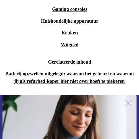
Gaming consoles
Huishoudelijke apparatuur
Keuken
Witgoed
Gerelateerde inhoud
Batterij opzwellen uitgelegd: waarom het gebeurt en waarom
jij als refurbed-koper hier niet over hoeft te piekeren
Meld je aan voor onze nieuwsbrief en
ontvang €15 korting!
Mis nooit meer een aanbieding.