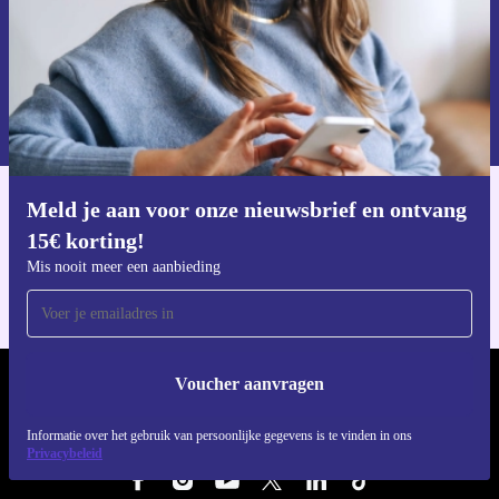
Voucher aanvragen
Informatie over het gebruik van persoonsgegevens vind je in ons
privacybeleid
.
Meld je aan voor onze nieuwsbrief en ontvang
Download de refurbed app
15€ korting!
Voor iOS en Android
Mis nooit meer een aanbieding
Voucher aanvragen
REFURBED NEDERLAND - RETHINK NEW.
Informatie over het gebruik van persoonlijke gegevens is te vinden in ons
VOLG ONS
Privacybeleid