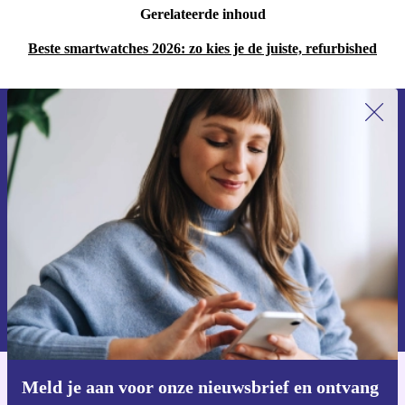
Gerelateerde inhoud
Beste smartwatches 2026: zo kies je de juiste, refurbished
Meld je aan voor onze nieuwsbrief en
ontvang €15 korting!
Mis nooit meer een aanbieding.
Voucher aanvragen
Informatie over het gebruik van persoonsgegevens vind je in ons
privacybeleid
.
Meld je aan voor onze nieuwsbrief en ontvang
Download de refurbed app