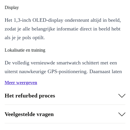
Display
Het 1,3-inch OLED-display ondersteunt altijd in beeld,
zodat je alle belangrijke informatie direct in beeld hebt
als je je pols optilt.
Lokalisatie en training
De volledig vernieuwde smartwatch schittert met een
uiterst nauwkeurige GPS-positionering. Daarnaast laten
de talrijke sportmodi en hartslagmeting qua training niets
Meer weergeven
te wensen over.
Het refurbed proces
Het voordeel van refurbished™
Veelgestelde vragen
Met refurbished™ bespaar je geld en help je daarnaast
ook nog eens onze planeet te redden: gereviseerde