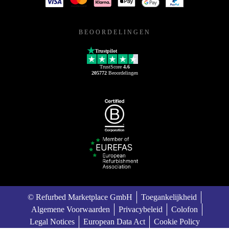
BEOORDELINGEN
Trustpilot
TrustScore
4.6
205772
Beoordelingen
© Refurbed Marketplace GmbH
Toegankelijkheid
Algemene Voorwaarden
Privacybeleid
Colofon
Legal Notices
European Data Act
Cookie Policy