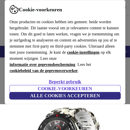
Download de app
Downloaden
Cookie-voorkeuren
Gebruik refurbed snel en eenvoudig
Onze producten en cookies hebben iets gemeen: beide worden
hergebruikt. Dit laatste vooral om je relevantere content te kunnen
tonen. Om dit goed te laten werken, vragen we je toestemming om
je surfgedrag te analyseren en content en advertenties op jou af te
stemmen met first-party en third-party cookies. Uiteraard alleen
Smartphones
Laptops
Tablets
Smartwatches
Accessoires
Koptelef
met jouw toestemming. Je kunt de
cookie-instellingen
op elk
moment wijzigen. Lees onze
Home
informatie over gegevensbescherming
Producten
Smartwatches
. Lees het
cookiebeleid van de gegevensverwerker
.
Huami Amazfit T-Rex (2020)
Beperkt gebruik
Camouflagegroen
COOKIE-VOORKEUREN
ALLE COOKIES ACCEPTEREN
(Beoordelingen worden verzameld)