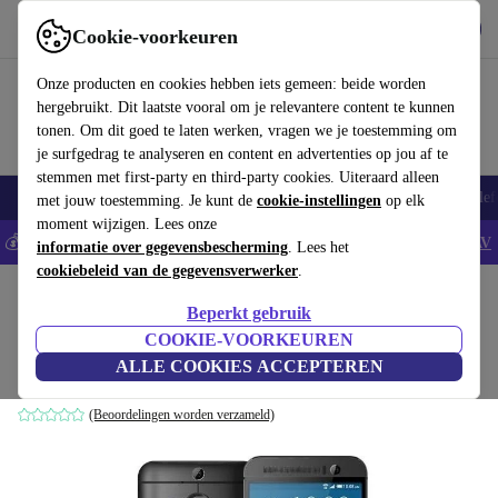
Download de app
Downloaden
Cookie-voorkeuren
Gebruik refurbed snel en eenvoudig
Onze producten en cookies hebben iets gemeen: beide worden
hergebruikt. Dit laatste vooral om je relevantere content te kunnen
tonen. Om dit goed te laten werken, vragen we je toestemming om
je surfgedrag te analyseren en content en advertenties op jou af te
stemmen met first-party en third-party cookies. Uiteraard alleen
Smartphones
Laptops
Tablets
Smartwatches
Accessoires
Koptelef
met jouw toestemming. Je kunt de
cookie-instellingen
op elk
moment wijzigen. Lees onze
💰Bespaar 5% EXTRA op alle iPhones - Code: IPHONEDEAL -
AV
informatie over gegevensbescherming
. Lees het
cookiebeleid van de gegevensverwerker
.
Home
Producten
Smartphones
HTC Mobiele Telefoons
Beperkt gebruik
HTC One M9+
COOKIE-VOORKEUREN
ALLE COOKIES ACCEPTEREN
goud
(Beoordelingen worden verzameld)