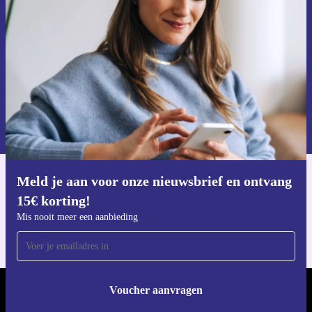
Mis nooit meer een aanbieding.
Voucher aanvragen
Informatie over het gebruik van persoonsgegevens vind je in ons
privacybeleid
.
Meld je aan voor onze nieuwsbrief en ontvang
Download de refurbed app
15€ korting!
Voor iOS en Android
Mis nooit meer een aanbieding
Voucher aanvragen
REFURBED NEDERLAND - RETHINK NEW.