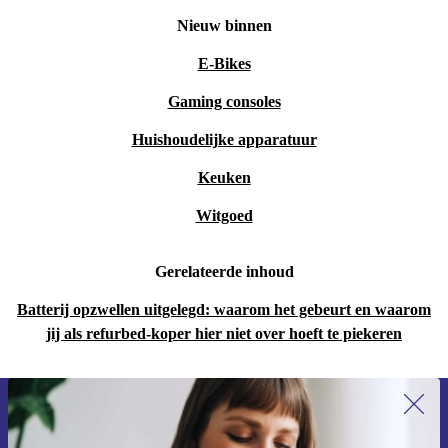
Nieuw binnen
E-Bikes
Gaming consoles
Huishoudelijke apparatuur
Keuken
Witgoed
Gerelateerde inhoud
Batterij opzwellen uitgelegd: waarom het gebeurt en waarom
jij als refurbed-koper hier niet over hoeft te piekeren
Meld je aan voor onze nieuwsbrief en
ontvang €15 korting!