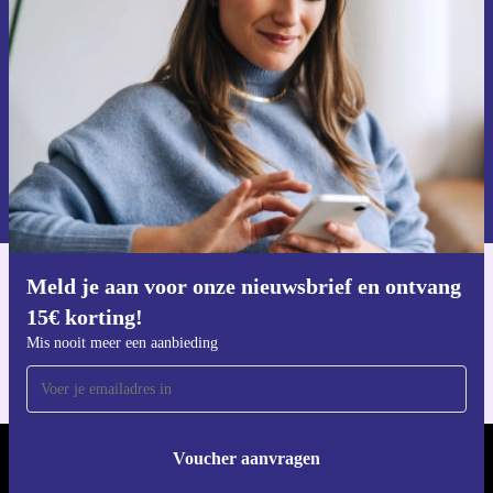
Mis nooit meer een aanbieding.
Voucher aanvragen
Informatie over het gebruik van persoonsgegevens vind je in ons
privacybeleid
.
Meld je aan voor onze nieuwsbrief en ontvang
Download de refurbed app
15€ korting!
Voor iOS en Android
Mis nooit meer een aanbieding
Voucher aanvragen
REFURBED NEDERLAND - RETHINK NEW.