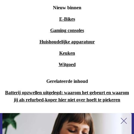
Nieuw binnen
E-Bikes
Gaming consoles
Huishoudelijke apparatuur
Keuken
Witgoed
Gerelateerde inhoud
Batterij opzwellen uitgelegd: waarom het gebeurt en waarom
jij als refurbed-koper hier niet over hoeft te piekeren
Meld je aan voor onze nieuwsbrief en
ontvang €15 korting!