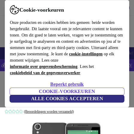
Download de app
Downloaden
Cookie-voorkeuren
Gebruik refurbed snel en eenvoudig
Onze producten en cookies hebben iets gemeen: beide worden
hergebruikt. Dit laatste vooral om je relevantere content te kunnen
tonen. Om dit goed te laten werken, vragen we je toestemming om
je surfgedrag te analyseren en content en advertenties op jou af te
stemmen met first-party en third-party cookies. Uiteraard alleen
Smartphones
Laptops
Tablets
Smartwatches
Accessoires
Koptelef
met jouw toestemming. Je kunt de
cookie-instellingen
op elk
moment wijzigen. Lees onze
💰Bespaar 5% EXTRA op alle iPhones - Code: IPHONEDEAL -
AV
informatie over gegevensbescherming
. Lees het
cookiebeleid van de gegevensverwerker
.
Home
Producten
Smartphones
HTC Mobiele Telefoons
Beperkt gebruik
HTC Desire 820
COOKIE-VOORKEUREN
ALLE COOKIES ACCEPTEREN
grijs
(Beoordelingen worden verzameld)