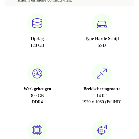
scherm en snelle connectiviteit.
Opslag
Type Harde Schijf
128 GB
SSD
Werkgeheugen
Beeldschermgrootte
8.0 GB
14.0 "
DDR4
1920 x 1080 (FullHD)