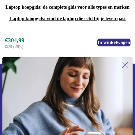
Laptop koopgids: de complete gids voor alle types en merken
Laptop koopgids: vind de laptop die echt bij je leven past
€304,99
In winkelwagen
€739
(-59%)
Meld je aan voor onze nieuwsbrief en
ontvang €15 korting!
Mis nooit meer een aanbieding.
Voucher aanvragen
Informatie over het gebruik van persoonsgegevens vind je in ons