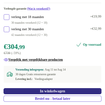
Beschikbaar in andere configuraties
SE (Zweeds)
Nieuw
+€22,93
Verlengde garantie
(Wat is verzekerd?)
240 GB
-€30
UK (GB-Engels)
+€19,99
verleng met 18 maanden
500 GB
+€45
30 maanden verzekerd (12 + 18)
SK (slowak)
+€32,99
verleng met 30 maanden
42 maanden verzekerd (12 + 30)
ES (Spaans)
€304
Op voorraad
,99
PT (Portugees)
€739
(-59%)
NL (Nederlands)
Vergelijk met vergelijkbare producten
Beschikbaar in andere configuraties
Verzending inbegrepen:
Aug 11 tot
Aug 14
30 dagen Gratis retourneren garantie
BE (Belgisch)
-€30
Levering incl.:
Voedingsadapter
ND (Noords)
+€5
In winkelwagen
PL (Pools)
+€5
Bestel nu - betaal later