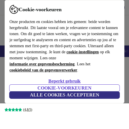
Download de app
Downloaden
Cookie-voorkeuren
Gebruik refurbed snel en eenvoudig
Onze producten en cookies hebben iets gemeen: beide worden
hergebruikt. Dit laatste vooral om je relevantere content te kunnen
tonen. Om dit goed te laten werken, vragen we je toestemming om
je surfgedrag te analyseren en content en advertenties op jou af te
stemmen met first-party en third-party cookies. Uiteraard alleen
Smartphones
Laptops
Tablets
Smartwatches
Accessoires
Koptelef
met jouw toestemming. Je kunt de
cookie-instellingen
op elk
moment wijzigen. Lees onze
Home
informatie over gegevensbescherming
Producten
Laptops
HP Laptops
. Lees het
cookiebeleid van de gegevensverwerker
.
HP EliteBook 840 G6 | i5-8365U
Beperkt gebruik
| 14"
€304
,99
COOKIE-VOORKEUREN
€739
8 GB | 128 GB SSD | Toetsenbordverlichting |
ALLE COOKIES ACCEPTEREN
Webcam | Win 11 Pro | UK
(4,8/5)