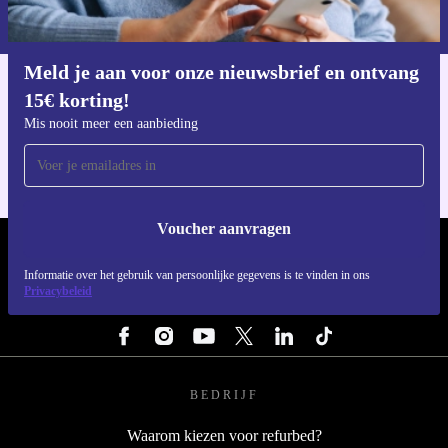
privacybeleid
.
Meld je aan voor onze nieuwsbrief en ontvang
15€ korting!
Download de refurbed app
Voor iOS en Android
Mis nooit meer een aanbieding
Voucher aanvragen
REFURBED NEDERLAND - RETHINK NEW.
Informatie over het gebruik van persoonlijke gegevens is te vinden in ons
Privacybeleid
VOLG ONS
BEDRIJF
Waarom kiezen voor refurbed?