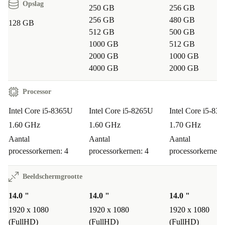
prestaties en een helder scherm, ideaal voor
Opslag
250 GB
256 GB
videovergaderingen en productief thuiswerken.
256 GB
480 GB
128 GB
512 GB
500 GB
Is deze laptop geschikt voor studenten?
1000 GB
512 GB
2000 GB
1000 GB
Zeker. Dankzij het compacte formaat en de krachtige
4000 GB
2000 GB
prestaties neem je de EliteBook makkelijk mee naar
college of de bibliotheek.
Processor
Intel Core i5-8365U
Intel Core i5-8265U
Intel Core i5-83
Kan ik zware programma’s draaien, zoals foto- of
1.60 GHz
1.60 GHz
1.70 GHz
videobewerking?
Aantal
Aantal
Aantal
Met de Intel Core i5-processor en het snelle geheugen
processorkernen: 4
processorkernen: 4
processorkernen:
kun je prima werken met veeleisende programma’s voor
studie of werk.
Beeldschermgrootte
Zorgeloos bestellen bij refurbed
14.0 "
14.0 "
14.0 "
1920 x 1080
1920 x 1080
1920 x 1080
Je ontvangt minimaal 12 maanden garantie op deze
(FullHD)
(FullHD)
(FullHD)