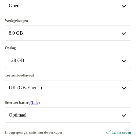
Goed
Goed
Werkgeheugen
8.0 GB
Heel goed
+€25
Uitstekend
8.0 GB
+€40
Opslag
128 GB
12.0 GB
+€15
16.0 GB
128 GB
+€25
Toetsenbordlayout
UK (GB-Engels)
24.0 GB
256 GB
+€55
+€5
32.0 GB
512 GB
FR (Frans)
+€110
+€20
-€35
Selecteer batterij
(Info)
Optimaal
1000 GB
DE (Duits)
+€110
-€35
2000 GB
IT (Italiaans)
Optimaal
+€256,50
Inbegrepen garantie van de verkoper:
12 maanden