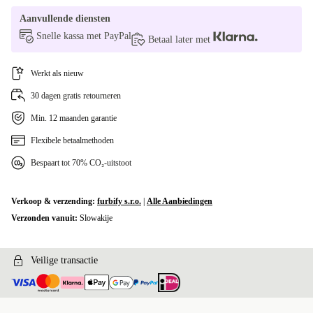
CZ (Tsjechisch)
+€5
Aanvullende diensten
Snelle kassa met PayPal
GR (Grieks)
+€5
Betaal later met
SI (Sloveens)
+€5
Werkt als nieuw
30 dagen gratis retourneren
FI (Fins)
+€5
Min. 12 maanden garantie
US (VS-Engels)
+€13
Flexibele betaalmethoden
DK (Deens)
Bespaart tot 70% CO₂-uitstoot
+€20
Verkoop & verzending:
furbify s.r.o.
|
Alle Aanbiedingen
Verzonden vanuit:
Slowakije
Veilige transactie