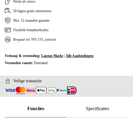
Werkt als nieuw
30 dagen gratis retourneren
Min. 12 maanden garantie
Flexibele betaalmethoden
Bespaart tot 70% CO₂-uitstoot
Verkoop & verzending:
Laptop Markt
|
Alle Aanbiedingen
Verzonden vanuit:
Duitsland
Veilige transactie
Functies
Specificaties