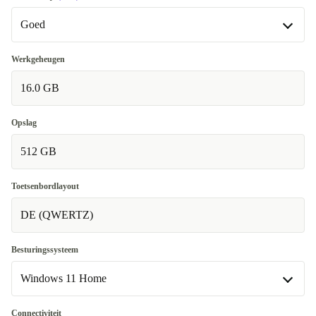
Goed
Goed
Werkgeheugen
16.0 GB
Heel goed
+€20
Opslag
512 GB
Toetsenbordlayout
DE (QWERTZ)
Besturingssysteem
Windows 11 Home
Windows 11 Home
Connectiviteit