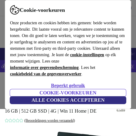
Download de app
Downloaden
Cookie-voorkeuren
Gebruik refurbed snel en eenvoudig
Onze producten en cookies hebben iets gemeen: beide worden
hergebruikt. Dit laatste vooral om je relevantere content te kunnen
tonen. Om dit goed te laten werken, vragen we je toestemming om
je surfgedrag te analyseren en content en advertenties op jou af te
stemmen met first-party en third-party cookies. Uiteraard alleen
Smartphones
Laptops
Tablets
Smartwatches
Accessoires
Koptelef
met jouw toestemming. Je kunt de
cookie-instellingen
op elk
moment wijzigen. Lees onze
💰Bespaar 5% EXTRA op alle iPhones - Code: IPHONEDEAL -
AV
informatie over gegevensbescherming
. Lees het
cookiebeleid van de gegevensverwerker
.
Home
Producten
Laptops
Fujitsu Laptops
Beperkt gebruik
Fujitsu Lifebook U729 | i5-8265U |
COOKIE-VOORKEUREN
12.5"
ALLE COOKIES ACCEPTEREN
€329
€589
16 GB | 512 GB SSD | 4G | Win 11 Home | DE
(Beoordelingen worden verzameld)