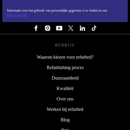
REFURBED NEDERLAND - RETHINK NEW.
Informatie over het gebruik van persoonlijke gegevens is te vinden in ons
Privacybeleid
VOLG ONS
BEDRIJF
Waarom kiezen voor refurbed?
Refurbishing proces
Duurzaamheid
Kwaliteit
Over ons
Werken bij refurbed
Blog