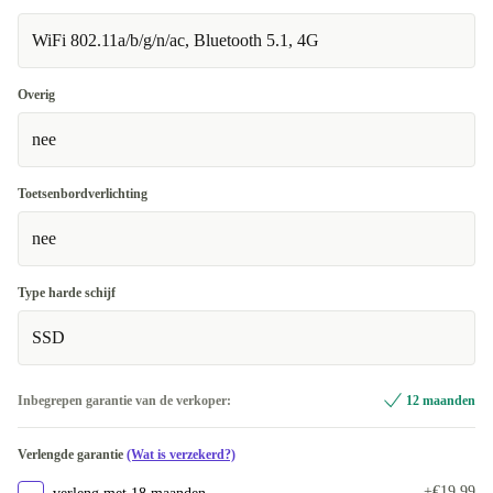
WiFi 802.11a/b/g/n/ac, Bluetooth 5.1, 4G
Windows 11 Professional
Overig
nee
Toetsenbordverlichting
nee
Type harde schijf
SSD
Inbegrepen garantie van de verkoper:
12 maanden
Verlengde garantie
(Wat is verzekerd?)
+€19,99