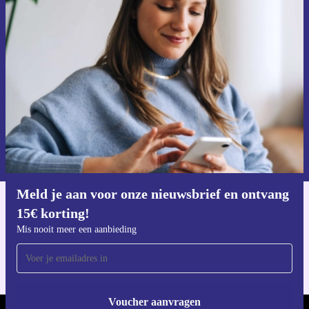
Meld je aan voor onze nieuwsbrief en
ontvang €15 korting!
Mis nooit meer een aanbieding.
Voucher aanvragen
Informatie over het gebruik van persoonsgegevens vind je in ons
privacybeleid
.
Meld je aan voor onze nieuwsbrief en ontvang
15€ korting!
Download de refurbed app
Voor iOS en Android
Mis nooit meer een aanbieding
Voucher aanvragen