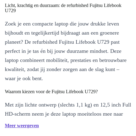
Licht, krachtig en duurzaam: de refurbished Fujitsu Lifebook
U729
Zoek je een compacte laptop die jouw drukke leven
bijhoudt en tegelijkertijd bijdraagt aan een groenere
planeet? De refurbished Fujitsu Lifebook U729 past
perfect in je tas én bij jouw duurzame mindset. Deze
laptop combineert mobiliteit, prestaties en betrouwbare
kwaliteit, zodat jij zonder zorgen aan de slag kunt –
waar je ook bent.
Waarom kiezen voor de Fujitsu Lifebook U729?
Met zijn lichte ontwerp (slechts 1,1 kg) en 12,5 inch Full
HD-scherm neem je deze laptop moeiteloos mee naar
college, kantoor of je favoriete werkplek. De krachtige
Meer weergeven
Intel Core i5-8265U processor en 4 processorkernen